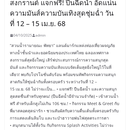
สงกรานต์ แจกฟรี! ปืนฉีดน้ำ อัดแน่น
ความมันส์ความบันเทิงสุดชุ่มฉ่ำ วัน
ที่ 12 – 15 เม.ย. 68
04/10/2025
admin
“สวนน้ำรามายณะ พัทยา” แลนด์มาร์กแหล่งท่องเที่ยวผจญภัย
ทางน้ำชั้นนำและยอดนิยมของประเทศไทย ฉลองเทศกาล
สงกรานต์สุดยิ่งใหญ่ เสิร์ฟประสบการณ์การความสนุกสุด
มันส์ และกิจกรรมความบันเทิงแบบจัดเต็มสุดยิ่งใหญ่ไว้ในที่
เดียว! พบกับโปรโมชั่นดับร้อน พร้อมขนทัพกิจกรรมความสนุก
สาดกันให้ชุ่มฉ่ำกันทั้งครอบครัว ระหว่างวันที่ 12 –
15 เม.ย. 68 ไม่ว่าจะเป็น… • แจกฟรี! ปืนฉีดน้ำ และความสนุก
สุดสดชื่นสำหรับทุกคน! (ปืนฉีดน้ำมีจำนวนจำกัด) • เข้าสวนน้ำ
ฟรี สำหรับเด็กสูงไม่เกิน 106 ซม.! • กิจกรรม Meet & Greet กับ
พี่มาสคอตสุดน่ารัก • ชวนสัมผัสกับความตื่นเต้นทั้งครอบครัวกับ
การแสดงเต้นลิมโบ และระบำฮาวายพ่นไฟสุดตระการตา
• สนุกสนานได้ทั้งวัน กับกิจกรรม Splash Activities ไม่ว่าจะ