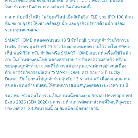
ครั้งแรกของไทย ส่งอุปกรณ์วิทยาศาสตร์ “CE-7 MATCH” ฝีมือคน
ไทย ร่วมภารกิจสำรวจดวงจันทร์ 24 สิงหาคมนี้
ก.ล.ต.นับหนึ่งไฟลิ่ง “ฟร้อนท์ไลน์ เอ็นจิเนียริ่ง” FLE ขาย IPO 100 ล้าน
หุ้น ขยายธุรกิจให้เช่าเครื่องสูบน้ำ และธุรกิจบริการด้านน้ำ พร้อม
ระดมทุนตลาดmai
SMARTHOME ฉลองครบรอบ 13 ปี จัดใหญ่! ชวนลูกค้าร่วมกิจกรรม
Lucky Draw ลุ้นรับฟรี 13 รางวัล ตอบแทนทุกความไว้วางใจบริษัท ส
เต็ป ฟอร์เวิร์ด กรุ๊ป จำกัด หรือ SMARTHOME แบรนด์เครื่องใช้ไฟฟ้า
ภายในบ้านของคนไทย ฉลองครบรอบ 13 ปีแห่งความสำเร็จ พร้อม
ขอบคุณลูกค้าทั่วประเทศที่ให้การสนับสนุนแบรนด์มาอย่างต่อเนื่อง
ด้วยการจัดกิจกรรมพิเศษ “SMARTHOME ครบรอบ 13 ปี Lucky
Draw” เปิดโอกาสให้ลูกค้าร่วมลุ้นรับ 13 รางวัล ฟรี เพื่อส่งมอบความ
สุขและแทนคำขอบคุณให้กับทุกการสนับสนุนตลอดระยะเวลา 13 ปี
รมว.พม. ชวนคนไทยร่วมเป็นส่วนหนึ่งของงาน Social Development
Expo 2026 (SDX 2026) มหกรรมด้านการพัฒนาสังคมที่ใหญ่ที่สุดของ
ประเทศ 21–23 สิงหาคมนี้ ณ อิมแพ็ค เมืองทองธานี