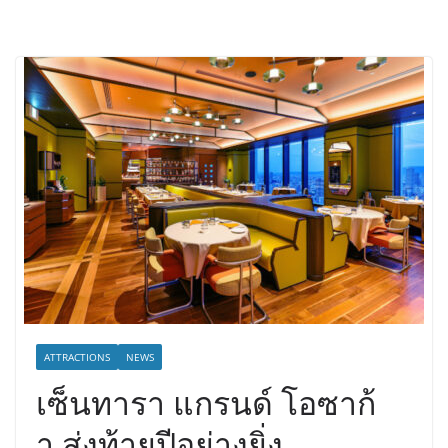
ATTRACTIONS
NEWS
เซ็นทารา แกรนด์ โอซาก้
า ส่งท้ายปีอย่างยิ่ง