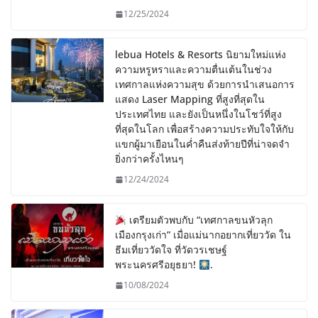
12/25/2024
lebua Hotels & Resorts นิยามใหม่แห่ง
ความหรูหราและความตื่นเต้นในช่วง
เทศกาลแห่งความสุข ด้วยการนำเสนอการ
แสดง Laser Mapping ที่สูงที่สุดใน
ประเทศไทย และยังเป็นหนึ่งในโชว์ที่สูง
ที่สุดในโลก เพื่อสร้างความประทับใจให้กับ
แขกผู้มาเยือนในค่ำคืนส่งท้ายปีที่น่าจดจำ
ยิ่งกว่าครั้งไหนๆ
12/24/2024
เตรียมตัวพบกับ “เทศกาลขนหัวลุก
เมืองกรุงเก่า” เมื่อแม่นากอยากเที่ยววัด ใน
ธีมเที่ยววัดใจ ที่วัดวรเชษฐ์
พระนครศรีอยุธยา!
.
10/08/2024