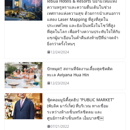
lebua Hotels & Resorts นิยามใหม่แห่ง
ความหรูหราและความตื่นเต้นในช่วง
เทศกาลแห่งความสุข ด้วยการนำเสนอการ
แสดง Laser Mapping ที่สูงที่สุดใน
ประเทศไทย และยังเป็นหนึ่งในโชว์ที่สูง
ที่สุดในโลก เพื่อสร้างความประทับใจให้กับ
แขกผู้มาเยือนในค่ำคืนส่งท้ายปีที่น่าจดจำ
ยิ่งกว่าครั้งไหนๆ
12/24/2024
ปักหมุด!! สถานที่จัดงานเลี้ยงสุดชิคติด
ทะเล Aviyana Hua Hin
12/23/2024
ฟู้ดคอมมูนิตี้สุดฮิป “PUBLIC MARKET”
(พับลิค มาร์เก็ต) ที่บริเวณ ทางเชื่อม
ระหว่างห้างเซ็นทรัลชิดลม และ
ศูนย์การค้าเซ็นทรัล เอ็มบาสซี￼
07/21/2022