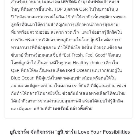
สำหรับเป้าหมายในอนาคต
เพชรัตน์
ยังมุ่งมั่นพิชิตเป้าหมาย
ใหญ่ ที่ต้องการขึ้นแท่น TOP 3 ตลาด QSR ในไทยภายใน 3
ปี “หลังจากสถานการณ์โควิด-19 ทำให้เรายิ่งเห็นพฤติกรรมของ
ลูกค้าที่หันมาให้ความสำคัญกับการเลือกทานอาหารสุขภาพ
ที่มาพร้อมความอร่อย สะดวก รวดเร็ว และไม่อยากรู้สึกผิดใน
การกิน พร้อมงานวิจัยจากทุกภูมิภาคในโลก ผู้บริโภคต้องการ
ทานอาหารที่ดีต่อสุขภาพ ทำให้ดีต่อใจ ดังนั้น ด้วยจุดแข็งของ
ซับเวย์ ที่มาพร้อมคอนเซ็ปต์ “Eat Fresh, Feel Good” จึงตอบ
โจทย์ลูกค้าได้เป็นอย่างดีในฐานะ Healthy choice เดียวใน
QSR ที่ต่อให้จะเป็นทะเลเลือด (Red Ocean) แต่เรากลับอยู่ใน
Blue Ocean ที่มีคู่แข่งในตลาดค่อนข้างน้อย หรือต่อให้ใน
อนาคตจะมีคู่แข่งเข้ามาในตลาด เราก็ยินดี ที่มีผู้เล่นเข้ามาช่วย
กันทำให้ตลาดโตมากยิ่งขึ้น ช่วยกันนำเสนอทางเลือกให้คนไทย
ได้เข้าถึงอาหารจานด่วนแบบสุขภาพดี อร่อยได้แบบไม่รู้สึกผิด
และมีคุณภาพชีวิตที่ดี”
เพชรัตน์ กล่าวทิ้งท้าย
ยูนิ.ชาร์ม จัดกิจกรรม “ยูนิ.ชาร์ม Love Your Possibilities