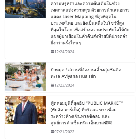
ความหรูหราและความตื่นเต้นในช่วง
เทศกาลแห่งความสุข ด้วยการนำเสนอการ
แสดง Laser Mapping ที่สูงที่สุดใน
ประเทศไทย และยังเป็นหนึ่งในโชว์ที่สูง
ที่สุดในโลก เพื่อสร้างความประทับใจให้กับ
แขกผู้มาเยือนในค่ำคืนส่งท้ายปีที่น่าจดจำ
ยิ่งกว่าครั้งไหนๆ
12/24/2024
ปักหมุด!! สถานที่จัดงานเลี้ยงสุดชิคติด
ทะเล Aviyana Hua Hin
12/23/2024
ฟู้ดคอมมูนิตี้สุดฮิป “PUBLIC MARKET”
(พับลิค มาร์เก็ต) ที่บริเวณ ทางเชื่อม
ระหว่างห้างเซ็นทรัลชิดลม และ
ศูนย์การค้าเซ็นทรัล เอ็มบาสซี￼
07/21/2022