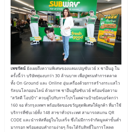
เพชรัตน์
ยังเผยถึงความพิเศษของแคมเปญซับเวย์ x ชาอึนอู ใน
ครั้งนี้ว่า บริษัททุ่มงบกว่า 30 ล้านบาท เพื่อปูพรมทำการตลาด
ทั้ง On Ground และ Online อุ่นเครื่องด้วยการสร้างกระแสไว
รัลบนโลกออนไลน์ ด้วยภาพ ชาอึนอูถือซับเวย์ พร้อมข้อความ
“สวัสดี โอปป้า” ควบคู่ไปกับการโปรโมตผ่านป้ายบิลบอร์ดกว่า
160 จอ ทั่วกรุงเทพฯ พร้อมจัดของขวัญสุดพิเศษให้ลูกค้า ที่มาใช้
บริการที่ซับเวย์ทั้ง 148 สาขาทั่วประเทศ สามารถสแกน QR
CODE และนำรหัสที่อยู่ในใบเสร็จ ซึ่งไม่มีการจำกัดมูลค่าขั้นต่ำ
มากรอก พร้อมตอบคำถามง่ายๆ ก็จะได้รับสิทธิ์ในการโหลด