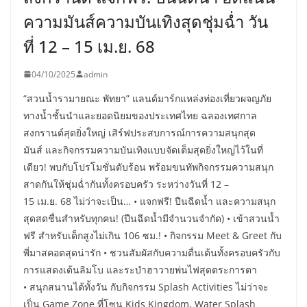
ความมันส์ความบันเทิงสุดชุ่มฉ่ำ วัน
ที่ 12 – 15 เม.ย. 68
04/10/2025
admin
“สวนน้ำรามายณะ พัทยา” แลนด์มาร์กแหล่งท่องเที่ยวผจญภัย
ทางน้ำชั้นนำและยอดนิยมของประเทศไทย ฉลองเทศกาล
สงกรานต์สุดยิ่งใหญ่ เสิร์ฟประสบการณ์การความสนุกสุด
มันส์ และกิจกรรมความบันเทิงแบบจัดเต็มสุดยิ่งใหญ่ไว้ในที่
เดียว! พบกับโปรโมชั่นดับร้อน พร้อมขนทัพกิจกรรมความสนุก
สาดกันให้ชุ่มฉ่ำกันทั้งครอบครัว ระหว่างวันที่ 12 –
15 เม.ย. 68 ไม่ว่าจะเป็น… • แจกฟรี! ปืนฉีดน้ำ และความสนุก
สุดสดชื่นสำหรับทุกคน! (ปืนฉีดน้ำมีจำนวนจำกัด) • เข้าสวนน้ำ
ฟรี สำหรับเด็กสูงไม่เกิน 106 ซม.! • กิจกรรม Meet & Greet กับ
พี่มาสคอตสุดน่ารัก • ชวนสัมผัสกับความตื่นเต้นทั้งครอบครัวกับ
การแสดงเต้นลิมโบ และระบำฮาวายพ่นไฟสุดตระการตา
• สนุกสนานได้ทั้งวัน กับกิจกรรม Splash Activities ไม่ว่าจะ
เป็น Game Zone ที่โซน Kids Kingdom, Water Splash