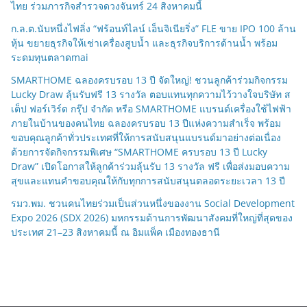
ไทย ร่วมภารกิจสำรวจดวงจันทร์ 24 สิงหาคมนี้
ก.ล.ต.นับหนึ่งไฟลิ่ง “ฟร้อนท์ไลน์ เอ็นจิเนียริ่ง” FLE ขาย IPO 100 ล้าน
หุ้น ขยายธุรกิจให้เช่าเครื่องสูบน้ำ และธุรกิจบริการด้านน้ำ พร้อม
ระดมทุนตลาดmai
SMARTHOME ฉลองครบรอบ 13 ปี จัดใหญ่! ชวนลูกค้าร่วมกิจกรรม
Lucky Draw ลุ้นรับฟรี 13 รางวัล ตอบแทนทุกความไว้วางใจบริษัท ส
เต็ป ฟอร์เวิร์ด กรุ๊ป จำกัด หรือ SMARTHOME แบรนด์เครื่องใช้ไฟฟ้า
ภายในบ้านของคนไทย ฉลองครบรอบ 13 ปีแห่งความสำเร็จ พร้อม
ขอบคุณลูกค้าทั่วประเทศที่ให้การสนับสนุนแบรนด์มาอย่างต่อเนื่อง
ด้วยการจัดกิจกรรมพิเศษ “SMARTHOME ครบรอบ 13 ปี Lucky
Draw” เปิดโอกาสให้ลูกค้าร่วมลุ้นรับ 13 รางวัล ฟรี เพื่อส่งมอบความ
สุขและแทนคำขอบคุณให้กับทุกการสนับสนุนตลอดระยะเวลา 13 ปี
รมว.พม. ชวนคนไทยร่วมเป็นส่วนหนึ่งของงาน Social Development
Expo 2026 (SDX 2026) มหกรรมด้านการพัฒนาสังคมที่ใหญ่ที่สุดของ
ประเทศ 21–23 สิงหาคมนี้ ณ อิมแพ็ค เมืองทองธานี