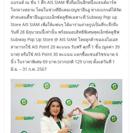
แบรนด์ ณ ชั้น 1 ตึก AIS SIAM ซึ่งถือเป็นอีกหนึ่งแลนด์มาร์ค
ใจกลางสยาม โดยในช่วงที่มีแคมเปญชาอึนอู ทางแบรนด์ได้จัด
ทำสแตนดี้ชาอึนอูแบบเอ็กซ์คลูซีฟเฉพาะที่ Subway Pop up
Store AIS SIAM เพื่อให้แฟนๆ ได้มาร่วมถ่ายรูปเป็นที่ระลึกถึง
วันที่ 28 มิถุนายนนี้เท่านั้น พร้อมมอบสิทธิพิเศษสุดเอ็กซ์คลูซีฟ
Subway Pop Up Store @ AIS SIAM โดยลูกค้าของเอไอเอส
สามารถใช้ AIS Point 20 คะแนน รับฟรี คุกกี้ 1 ชิ้น (มูลค่า 39
บาท) หรือใช้ AIS Point 30 คะแนน แลกซื้อแซนด์วิชขนาด 6
นิ้ว ในราคาพิเศษ 69 บาท (จากปกติ 129 บาท) ตั้งแต่วันที่ 1
มิ.ย. – 31 ก.ค. 2567