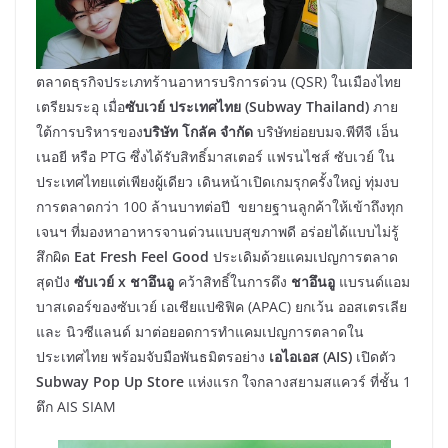
ตลาดธุรกิจประเภทร้านอาหารบริการด่วน (QSR) ในเมืองไทย
เตรียมระอุ เมื่อ
ซับเวย์ ประเทศไทย
(Subway Thailand)
ภาย
ใต้การบริหารของ
บริษัท โกลัค จำกัด
บริษัทย่อยบมจ.พีทีจี เอ็น
เนอยี หรือ PTG ซึ่งได้รับสิทธิ์มาสเตอร์ แฟรนไชส์ ซับเวย์ ใน
ประเทศไทยแต่เพียงผู้เดียว เดินหน้าเปิดเกมรุกครั้งใหญ่ ทุ่มงบ
การตลาดกว่า 100 ล้านบาทต่อปี ขยายฐานลูกค้าให้เข้าถึงทุก
เจนฯ ที่มองหาอาหารจานด่วนแบบสุขภาพดี อร่อยได้แบบไม่รู้
สึกผิด
Eat Fresh Feel Good
ประเดิมด้วยแคมเปญการตลาด
สุดปัง
ซับเวย์
x ชาอึนอู
คว้าสิทธิ์ในการดึง
ชาอึนอู
แบรนด์แอม
บาสเดอร์ของซับเวย์ เอเชียแปซิฟิค (APAC) ยกเว้น ออสเตรเลีย
และ นิวซีแลนด์ มาต่อยอดการทำแคมเปญการตลาดใน
ประเทศไทย พร้อมจับมือพันธมิตรอย่าง
เอไอเอส (
AIS)
เปิดตัว
Subway
Pop Up Store
แห่งแรก ใจกลางสยามสแควร์ ที่ชั้น 1
ตึก AIS SIAM