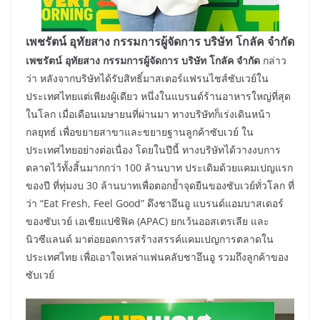
เพชรัตน์ อุทัยสาง กรรมการผู้จัดการ บริษัท โกลัค จำกัด
เพชรัตน์ อุทัยสาง กรรมการผู้จัดการ บริษัท โกลัค จำกัด
กล่าว
ว่า หลังจากบริษัทได้รับสิทธิ์มาสเตอร์แฟรนไชส์ซับเวย์ใน
ประเทศไทยแต่เพียงผู้เดียว หนึ่งในแบรนด์ร้านอาหารใหญ่ที่สุด
ในโลก เมื่อเดือนเมษายนที่ผ่านมา ทางบริษัทก็เร่งเดินหน้า
กลยุทธ์ เพื่อขยายสาขาและขยายฐานลูกค้าซับเวย์ ใน
ประเทศไทยอย่างต่อเนื่อง โดยในปีนี้ ทางบริษัทได้วางงบการ
ตลาดไว้ทั้งสิ้นมากกว่า 100 ล้านบาท ประเดิมด้วยแคมเปญแรก
ของปี ที่ทุ่มงบ 30 ล้านบาทเพื่อตอกย้ำจุดยืนของซับเวย์ทั่วโลก ที่
ว่า “Eat Fresh, Feel Good” ดึงชาอึนอู แบรนด์แอมบาสเดอร์
ของซับเวย์ เอเชียแปซิฟิค (APAC) ยกเว้นออสเตรเลีย และ
นิวซีแลนด์ มาต่อยอดการสร้างสรรค์แคมเปญการตลาดใน
ประเทศไทย เพื่อเอาใจเหล่าแฟนคลับชาอึนอู รวมถึงลูกค้าของ
ซับเวย์