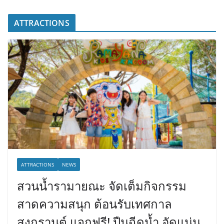
ATTRACTIONS
ATTRACTIONS
NEWS
สวนน้ำรามายณะ จัดเต็มกิจกรรม
สาดความสนุก ต้อนรับเทศกาล
สงกรานต์ แจกฟรี! ปืนฉีดน้ำ อัดแน่น