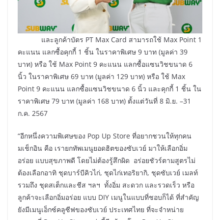
และลูกค้าบัตร PT Max Card สามารถใช้ Max Point 1
คะแนน แลกซื้อคุกกี้ 1 ชิ้น ในราคาพิเศษ 9 บาท (มูลค่า 39
บาท) หรือ ใช้ Max Point 9 คะแนน แลกซื้อแซนวิชขนาด 6
นิ้ว ในราคาพิเศษ 69 บาท (มูลค่า 129 บาท) หรือ ใช้ Max
Point 9 คะแนน แลกซื้อแซนวิชขนาด 6 นิ้ว และคุกกี้ 1 ชิ้น ใน
ราคาพิเศษ 79 บาท (มูลค่า 168 บาท) ตั้งแต่วันที่ 8 มิ.ย. –31
ก.ค. 2567
“อีกหนึ่งความพิเศษของ Pop Up Store ที่อยากชวนให้ทุกคน
มเช็กอิน คือ เรายกทัพเมนูยอดฮิตของซับเวย์ มาให้เลือกอิ่ม
อร่อย แบบสุขภาพดี โดยไม่ต้องรู้สึกผิด อร่อยชัวร์ตามสูตรไม่
ต้องเลือกอาทิ ชุดบาร์บีคิวไก่, ชุดไก่เทอริยากิ, ชุดซับเวย์ เมลท์
รวมถึง ชุดสเต็กและชีส ฯลฯ ทั้งอิ่ม สะดวก และรวดเร็ว หรือ
ลูกค้าจะเลือกอิ่มอร่อย แบบ DIY เมนูในแบบที่ชอบก็ได้ ที่สำคัญ
ยังมีเมนูเอ็กซ์คลูซีฟของซับเวย์ ประเทศไทย ที่จะจำหน่าย