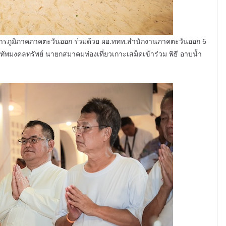
วยการภูมิภาคภาคตะวันออก ร่วมด้วย ผอ.ททท.สำนักงานภาคตะวันออก 6
ัพมงคลทรัพย์ นายกสมาคมท่องเที่ยวเกาะเสม็ดเข้าร่วม พิธี อาบน้ำ