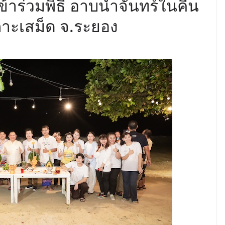
าร่วมพิธี อาบน้ำจันทร์ในคืน
เกาะเสม็ด จ.ระยอง