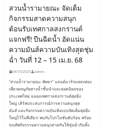
สวนน้ำรามายณะ จัดเต็ม
กิจกรรมสาดความสนุก
ต้อนรับเทศกาลสงกรานต์
แจกฟรี! ปืนฉีดน้ำ อัดแน่น
ความมันส์ความบันเทิงสุดชุ่ม
ฉ่ำ วันที่ 12 – 15 เม.ย. 68
04/10/2025
admin
“สวนน้ำรามายณะ พัทยา” แลนด์มาร์กแหล่งท่อง
เที่ยวผจญภัยทางน้ำชั้นนำและยอดนิยมของ
ประเทศไทย ฉลองเทศกาลสงกรานต์สุดยิ่ง
ใหญ่ เสิร์ฟประสบการณ์การความสนุกสุด
มันส์ และกิจกรรมความบันเทิงแบบจัดเต็มสุดยิ่ง
ใหญ่ไว้ในที่เดียว! พบกับโปรโมชั่นดับร้อน พร้อม
ขนทัพกิจกรรมความสนุกสาดกันให้ชุ่มฉ่ำกันทั้ง