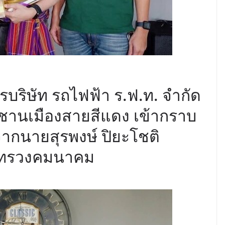
บริษัท รถไฟฟ้า ร.ฟ.ท. จำกัด
้าชานเมืองสายสีแดง เข้ากราบ
จากนายสุรพงษ์ ปิยะโชติ
ระทรวงคมนาคม