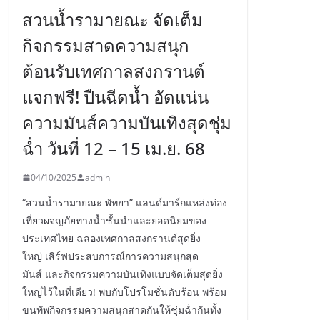
สวนน้ำรามายณะ จัดเต็ม
กิจกรรมสาดความสนุก
ต้อนรับเทศกาลสงกรานต์
แจกฟรี! ปืนฉีดน้ำ อัดแน่น
ความมันส์ความบันเทิงสุดชุ่ม
ฉ่ำ วันที่ 12 – 15 เม.ย. 68
04/10/2025
admin
“สวนน้ำรามายณะ พัทยา” แลนด์มาร์กแหล่งท่อง
เที่ยวผจญภัยทางน้ำชั้นนำและยอดนิยมของ
ประเทศไทย ฉลองเทศกาลสงกรานต์สุดยิ่ง
ใหญ่ เสิร์ฟประสบการณ์การความสนุกสุด
มันส์ และกิจกรรมความบันเทิงแบบจัดเต็มสุดยิ่ง
ใหญ่ไว้ในที่เดียว! พบกับโปรโมชั่นดับร้อน พร้อม
ขนทัพกิจกรรมความสนุกสาดกันให้ชุ่มฉ่ำกันทั้ง