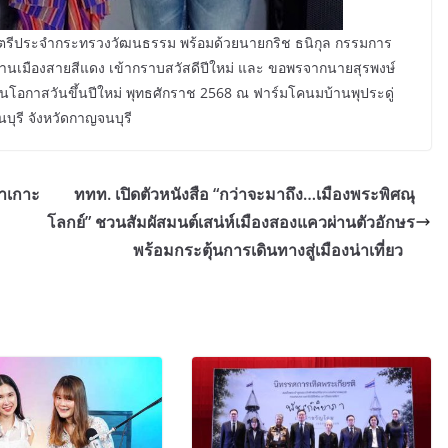
มนตรีประจำกระทรวงวัฒนธรรม พร้อมด้วยนายกริช ธนิกุล กรรมการ
้าชานเมืองสายสีแดง เข้ากราบสวัสดีปีใหม่ และ ขอพรจากนายสุรพงษ์
นโอกาสวันขึ้นปีใหม่ พุทธศักราช 2568 ณ ฟาร์มโคนมบ้านพุประดู่
ุรี จังหวัดกาญจนบุรี
้ำเกาะ
ททท. เปิดตัวหนังสือ “กว่าจะมาถึง…เมืองพระพิศณุ
โลกย์” ชวนสัมผัสมนต์เสน่ห์เมืองสองแควผ่านตัวอักษร
พร้อมกระตุ้นการเดินทางสู่เมืองน่าเที่ยว