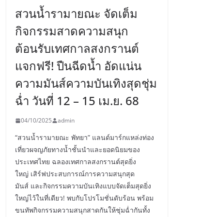
สวนน้ำรามายณะ จัดเต็ม
กิจกรรมสาดความสนุก
ต้อนรับเทศกาลสงกรานต์
แจกฟรี! ปืนฉีดน้ำ อัดแน่น
ความมันส์ความบันเทิงสุดชุ่ม
ฉ่ำ วันที่ 12 – 15 เม.ย. 68
04/10/2025
admin
“สวนน้ำรามายณะ พัทยา” แลนด์มาร์กแหล่งท่อง
เที่ยวผจญภัยทางน้ำชั้นนำและยอดนิยมของ
ประเทศไทย ฉลองเทศกาลสงกรานต์สุดยิ่ง
ใหญ่ เสิร์ฟประสบการณ์การความสนุกสุด
มันส์ และกิจกรรมความบันเทิงแบบจัดเต็มสุดยิ่ง
ใหญ่ไว้ในที่เดียว! พบกับโปรโมชั่นดับร้อน พร้อม
ขนทัพกิจกรรมความสนุกสาดกันให้ชุ่มฉ่ำกันทั้ง