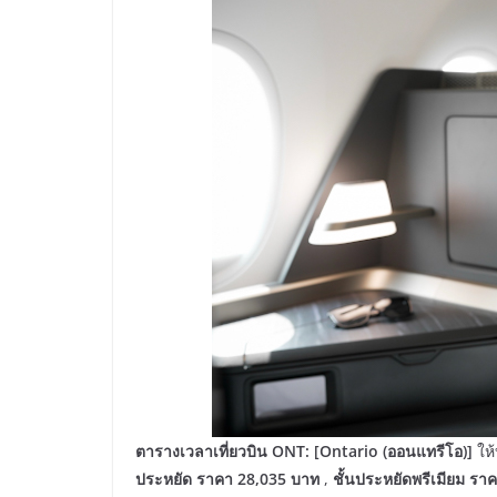
ตารางเวลาเที่ยวบิน
ONT:
[Ontario (
ออ
นแท
รีโอ)
]
ให้
ประหยัด ราคา 28,035 บาท
,
ชั้น
ประหยัดพ
รี
เมียม
ราค