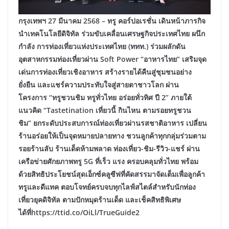
กรุงเทพฯ 27 มีนาคม 2568 –
ทรู คอร์ปอเรชั่น เดินหน้าภารกิจ
นำเทคโนโลยีดิจิทัล ร่วมขับเคลื่อนเศรษฐกิจประเทศไทย ผนึก
กำลัง
การท่องเที่ยวแห่งประเทศไทย (ททท.) ร่วมผลักดัน
อุตสาหกรรมท่องเที่ยวผ่าน Soft Power “อาหารไทย” เสริมจุด
เด่นการท่องเที่ยวเชิงอาหาร สร้างรายได้คืนสู่ชุมชนอย่าง
ยั่งยืน และแชร์ความประทับใจสู่สายตาชาวโลก ผ่าน
โครงการ “ทรูชวนชิม ทรูทั่วไทย อร่อยทั่วทิศ ปี 2” ภายใต้
แนวคิด “Tastetination เที่ยวนี้ กินไหน ตามรอยทรูชวน
ชิม” ยกระดับประสบการณ์ท่องเที่ยวผ่านรสชาติอาหาร เปลี่ยน
ร้านอร่อยให้เป็นจุดหมายปลายทาง ชวนลูกค้าทุกกลุ่มร่วมตาม
รอยร้านลับ ร้านเด็ดห้ามพลาด ท่องเที่ยว-ชิม-รีวิว-แชร์ ผ่าน
เครือข่ายศักยภาพทรู 5G ที่เร็ว แรง ครอบคลุมทั่วไทย พร้อม
ด้วยสิทธิประโยชน์สุดเอ็กซ์คลูซีฟที่คัดสรรมาจัดเต็มเพื่อลูกค้า
ทรูและดีแทค ตอบโจทย์ครบจบทุกไลฟ์สไตล์สำหรับนักท่อง
เที่ยวยุคดิจิทัล ตามปักหมุดร้านเด็ด และเช็คสิทธิพิเศษ
ได้ที่https://ttid.co/OiLl/TrueGuide2