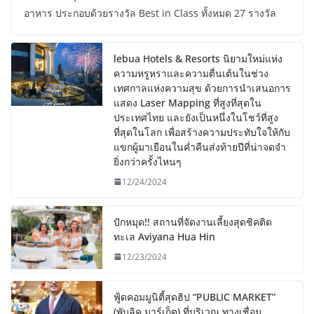
อาหาร ประกอบด้วยรางวัล Best in Class ทั้งหมด 27 รางวัล
lebua Hotels & Resorts นิยามใหม่แห่ง
ความหรูหราและความตื่นเต้นในช่วง
เทศกาลแห่งความสุข ด้วยการนำเสนอการ
แสดง Laser Mapping ที่สูงที่สุดใน
ประเทศไทย และยังเป็นหนึ่งในโชว์ที่สูง
ที่สุดในโลก เพื่อสร้างความประทับใจให้กับ
แขกผู้มาเยือนในค่ำคืนส่งท้ายปีที่น่าจดจำ
ยิ่งกว่าครั้งไหนๆ
12/24/2024
ปักหมุด!! สถานที่จัดงานเลี้ยงสุดชิคติด
ทะเล Aviyana Hua Hin
12/23/2024
ฟู้ดคอมมูนิตี้สุดฮิป “PUBLIC MARKET”
(พับลิค มาร์เก็ต) ที่บริเวณ ทางเชื่อม