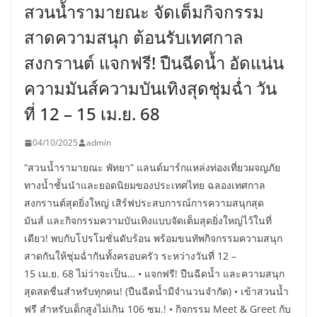
สวนน้ำรามายณะ จัดเต็มกิจกรรม
สาดความสนุก ต้อนรับเทศกาล
สงกรานต์ แจกฟรี! ปืนฉีดน้ำ อัดแน่น
ความมันส์ความบันเทิงสุดชุ่มฉ่ำ วัน
ที่ 12 – 15 เม.ย. 68
04/10/2025
admin
“สวนน้ำรามายณะ พัทยา” แลนด์มาร์กแหล่งท่องเที่ยวผจญภัย
ทางน้ำชั้นนำและยอดนิยมของประเทศไทย ฉลองเทศกาล
สงกรานต์สุดยิ่งใหญ่ เสิร์ฟประสบการณ์การความสนุกสุด
มันส์ และกิจกรรมความบันเทิงแบบจัดเต็มสุดยิ่งใหญ่ไว้ในที่
เดียว! พบกับโปรโมชั่นดับร้อน พร้อมขนทัพกิจกรรมความสนุก
สาดกันให้ชุ่มฉ่ำกันทั้งครอบครัว ระหว่างวันที่ 12 –
15 เม.ย. 68 ไม่ว่าจะเป็น… • แจกฟรี! ปืนฉีดน้ำ และความสนุก
สุดสดชื่นสำหรับทุกคน! (ปืนฉีดน้ำมีจำนวนจำกัด) • เข้าสวนน้ำ
ฟรี สำหรับเด็กสูงไม่เกิน 106 ซม.! • กิจกรรม Meet & Greet กับ