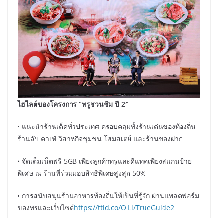
ไฮไลต์ของโครงการ “ทรูชวนชิม ปี
2″
• แนะนำร้านเด็ดทั่วประเทศ ครอบคลุมทั้งร้านเด่นของท้องถิ่น
ร้านลับ คาเฟ่ วิสาหกิจชุมชน โฮมสเตย์ และร้านของฝาก
• จัดเต็มเน็ตฟรี 5GB เพียงลูกค้าทรูและดีแทคเพียงสแกนป้าย
พิเศษ ณ ร้านที่ร่วมมอบสิทธิพิเศษสูงสุด 50%
• การสนับสนุนร้านอาหารท้องถิ่นให้เป็นที่รู้จัก ผ่านแพลตฟอร์ม
ของทรูและเว็บไซต์
https://ttid.co/OiLl/TrueGuide2