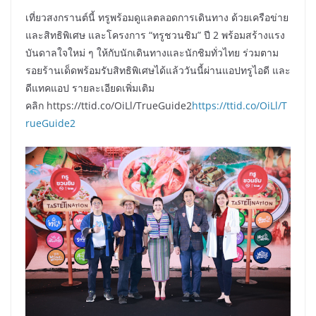
เที่ยวสงกรานต์นี้ ทรูพร้อมดูแลตลอดการเดินทาง ด้วยเครือข่าย
และสิทธิพิเศษ และโครงการ “ทรูชวนชิม” ปี 2 พร้อมสร้างแรง
บันดาลใจใหม่ ๆ ให้กับนักเดินทางและนักชิมทั่วไทย ร่วมตาม
รอยร้านเด็ดพร้อมรับสิทธิพิเศษได้แล้ววันนี้ผ่านแอปทรูไอดี และ
ดีแทคแอป รายละเอียดเพิ่มเติม
คลิก https://ttid.co/OiLl/TrueGuide2
https://ttid.co/OiLl/T
rueGuide2