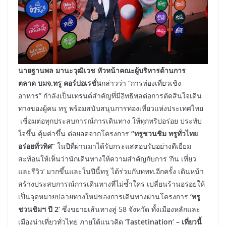
นายฐานพล มานะวุฒิเวช หัวหน้าคณะผู้บริหารด้านการ
ตลาด บมจ.ทรู คอร์ปอเรชั่น
กล่าวว่า “การท่องเที่ยวเชิง
อาหาร” กำลังเป็นเทรนด์สำคัญที่มีอิทธิพลต่อการตัดสินใจเดิน
ทางของผู้คน ทรู พร้อมสนับสนุนการท่องเที่ยวแห่งประเทศไทย
เชื่อมต่อทุกประสบการณ์การเดินทาง ให้ทุกทริปอร่อย ประทับ
ใจขึ้น คุ้มค่าขึ้น ต่อยอดจากโครงการ
“ทรูชวนชิม ทรูทั่วไทย
อร่อยทั่วทิศ”
ในปีที่ผ่านมาได้รับกระแสตอบรับอย่างดีเยี่ยม
สะท้อนให้เห็นว่านักเดินทางให้ความสำคัญกับการ ‘กิน เที่ยว
และรีวิว’ มากขึ้นและในปีนี้ทรู ได้ร่วมกับททท.อีกครั้ง เดินหน้า
สร้างประสบการณ์การเดินทางที่ไม่ซ้ำใคร เปลี่ยนร้านอร่อยให้
เป็นจุดหมายปลายทางใหม่ของการเดินทางผ่านโครงการ
‘ทรู
ชวนชิมฯ ปี 2’
ซึ่งขยายเส้นทางสู่ 58 จังหวัด ทั้งเมืองหลักและ
เมืองน่าเที่ยวทั่วไทย ภายใต้แนวคิด ‘
Tastetination’ – เที่ยวนี้