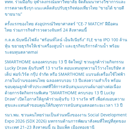
ททท. ร่วมมือกับ จุฬาลงกรณ์มหาวิทยาลัย จัดสัมมนาทางวิชาการและ
การตลาดเชิงรุก แนะเคล็ดลับปรับธุรกิจท่องเที่ยวไทย “ขายได้ ขายดี
ขายนาน”
ครั้งแรกของไทย ส่งอุปกรณ์วิทยาศาสตร์ “CE-7 MATCH” ฝีมือคน
ไทย ร่วมภารกิจสำรวจดวงจันทร์ 24 สิงหาคมนี้
ก.ล.ต.นับหนึ่งไฟลิ่ง “ฟร้อนท์ไลน์ เอ็นจิเนียริ่ง” FLE ขาย IPO 100 ล้าน
หุ้น ขยายธุรกิจให้เช่าเครื่องสูบน้ำ และธุรกิจบริการด้านน้ำ พร้อม
ระดมทุนตลาดmai
SMARTHOME ฉลองครบรอบ 13 ปี จัดใหญ่! ชวนลูกค้าร่วมกิจกรรม
Lucky Draw ลุ้นรับฟรี 13 รางวัล ตอบแทนทุกความไว้วางใจบริษัท ส
เต็ป ฟอร์เวิร์ด กรุ๊ป จำกัด หรือ SMARTHOME แบรนด์เครื่องใช้ไฟฟ้า
ภายในบ้านของคนไทย ฉลองครบรอบ 13 ปีแห่งความสำเร็จ พร้อม
ขอบคุณลูกค้าทั่วประเทศที่ให้การสนับสนุนแบรนด์มาอย่างต่อเนื่อง
ด้วยการจัดกิจกรรมพิเศษ “SMARTHOME ครบรอบ 13 ปี Lucky
Draw” เปิดโอกาสให้ลูกค้าร่วมลุ้นรับ 13 รางวัล ฟรี เพื่อส่งมอบความ
สุขและแทนคำขอบคุณให้กับทุกการสนับสนุนตลอดระยะเวลา 13 ปี
รมว.พม. ชวนคนไทยร่วมเป็นส่วนหนึ่งของงาน Social Development
Expo 2026 (SDX 2026) มหกรรมด้านการพัฒนาสังคมที่ใหญ่ที่สุดของ
ประเทศ 21–23 สิงหาคมนี้ ณ อิมแพ็ค เมืองทองธานี