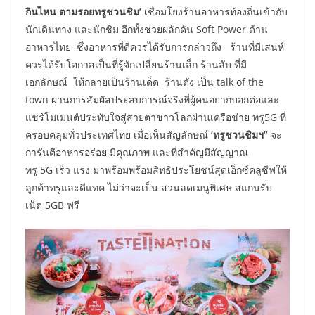
กินไหน ตามรอยทรูชวนชิม’
เชื่อมโยงร้านอาหารท้องถิ่นเข้ากับ
นักเดินทาง และนักชิม อีกทั้งช่วยผลักดัน Soft Power ด้าน
อาหารไทย ซึ่งอาหารที่ดีควรได้รับการกล่าวถึง ร้านที่มีเสน่ห์
ควรได้รับโอกาสเป็นที่รู้จักเปลี่ยนร้านเล็ก ร้านลับ ที่มี
เอกลักษณ์ ให้กลายเป็นร้านเด็ด ร้านดัง เป็น talk of the
town ผ่านการสัมผัสประสบการณ์จริงที่ผู้คนอยากบอกต่อและ
แชร์โมเมนต์ประทับใจสู่สายตาชาวโลกผ่านเครือข่าย ทรู5G ที่
ครอบคลุมทั่วประเทศไทย เมื่อเห็นสัญลักษณ์
‘ทรูชวนชิมฯ”
จะ
การันตีอาหารอร่อย มีคุณภาพ และที่สำคัญมีสัญญาณ
ทรู 5G เร็ว แรง มาพร้อมพร้อมสิทธิประโยชน์สุดเอ็กซ์คลูซีฟให้
ลูกค้าทรูและดีแทค ไม่ว่าจะเป็น สวนลดเมนูพิเศษ สแกนรับ
เน็ต 5GB ฟรี