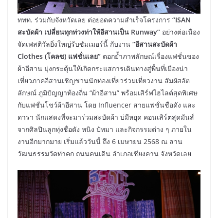
ททท. ร่วมกับจังหวัดเลย ต่อยอดความสำเร็จโครงการ
“ISAN
สะบัดผ้า เปลี่ยนทุกท่วงท่าให้อีสานเป็น Runway”
อย่างต่อเนื่อง
จัดเฟสติวัลยิ่งใหญ่รับซัมเมอร์นี้ กับงาน
“อีสานสะบัดผ้า
Clothes (โคลซ) แฟชั่นเลย”
ตอกย้ำภาพลักษณ์เรื่องแฟชั่นของ
ผ้าอีสาน มุ่งกระตุ้นให้เกิดกระแสการเดินทางสู่พื้นที่เมืองน่า
เที่ยวภาคอีสานเชิญชวนนักท่องเที่ยวร่วมเที่ยวงาน สัมผัสอัต
ลักษณ์ ภูมิปัญญาท้องถิ่น “ผ้าอีสาน” พร้อมเสิร์ฟไฮไลต์สุดพิเศษ
กับแฟชั่นโชว์ผ้าอีสาน โดย Influencer สายแฟชั่นชื่อดัง และ
ดารา นักแสดงที่จะมาร่วมสะบัดผ้า บ่มีหยุด คอนเสิร์ตสุดมันส์
จากศิลปินลูกทุ่งชื่อดัง หนิง ปัทมา และกิจกรรมต่าง ๆ ภายใน
งานอีกมากมาย เริ่มแล้ววันนี้ ถึง 6 เมษายน 2568 ณ ลาน
วัฒนธรรมวัดท่าคก ถนนคนเดิน อำเภอเชียงคาน จังหวัดเลย