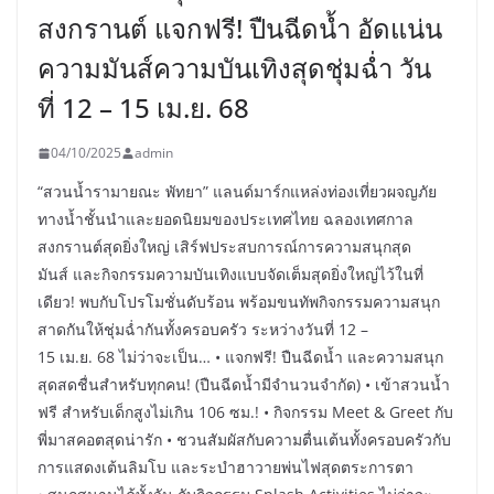
สงกรานต์ แจกฟรี! ปืนฉีดน้ำ อัดแน่น
ความมันส์ความบันเทิงสุดชุ่มฉ่ำ วัน
ที่ 12 – 15 เม.ย. 68
04/10/2025
admin
“สวนน้ำรามายณะ พัทยา” แลนด์มาร์กแหล่งท่องเที่ยวผจญภัย
ทางน้ำชั้นนำและยอดนิยมของประเทศไทย ฉลองเทศกาล
สงกรานต์สุดยิ่งใหญ่ เสิร์ฟประสบการณ์การความสนุกสุด
มันส์ และกิจกรรมความบันเทิงแบบจัดเต็มสุดยิ่งใหญ่ไว้ในที่
เดียว! พบกับโปรโมชั่นดับร้อน พร้อมขนทัพกิจกรรมความสนุก
สาดกันให้ชุ่มฉ่ำกันทั้งครอบครัว ระหว่างวันที่ 12 –
15 เม.ย. 68 ไม่ว่าจะเป็น… • แจกฟรี! ปืนฉีดน้ำ และความสนุก
สุดสดชื่นสำหรับทุกคน! (ปืนฉีดน้ำมีจำนวนจำกัด) • เข้าสวนน้ำ
ฟรี สำหรับเด็กสูงไม่เกิน 106 ซม.! • กิจกรรม Meet & Greet กับ
พี่มาสคอตสุดน่ารัก • ชวนสัมผัสกับความตื่นเต้นทั้งครอบครัวกับ
การแสดงเต้นลิมโบ และระบำฮาวายพ่นไฟสุดตระการตา