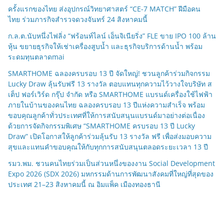
ครั้งแรกของไทย ส่งอุปกรณ์วิทยาศาสตร์ “CE-7 MATCH” ฝีมือคน
ไทย ร่วมภารกิจสำรวจดวงจันทร์ 24 สิงหาคมนี้
ก.ล.ต.นับหนึ่งไฟลิ่ง “ฟร้อนท์ไลน์ เอ็นจิเนียริ่ง” FLE ขาย IPO 100 ล้าน
หุ้น ขยายธุรกิจให้เช่าเครื่องสูบน้ำ และธุรกิจบริการด้านน้ำ พร้อม
ระดมทุนตลาดmai
SMARTHOME ฉลองครบรอบ 13 ปี จัดใหญ่! ชวนลูกค้าร่วมกิจกรรม
Lucky Draw ลุ้นรับฟรี 13 รางวัล ตอบแทนทุกความไว้วางใจบริษัท ส
เต็ป ฟอร์เวิร์ด กรุ๊ป จำกัด หรือ SMARTHOME แบรนด์เครื่องใช้ไฟฟ้า
ภายในบ้านของคนไทย ฉลองครบรอบ 13 ปีแห่งความสำเร็จ พร้อม
ขอบคุณลูกค้าทั่วประเทศที่ให้การสนับสนุนแบรนด์มาอย่างต่อเนื่อง
ด้วยการจัดกิจกรรมพิเศษ “SMARTHOME ครบรอบ 13 ปี Lucky
Draw” เปิดโอกาสให้ลูกค้าร่วมลุ้นรับ 13 รางวัล ฟรี เพื่อส่งมอบความ
สุขและแทนคำขอบคุณให้กับทุกการสนับสนุนตลอดระยะเวลา 13 ปี
รมว.พม. ชวนคนไทยร่วมเป็นส่วนหนึ่งของงาน Social Development
Expo 2026 (SDX 2026) มหกรรมด้านการพัฒนาสังคมที่ใหญ่ที่สุดของ
ประเทศ 21–23 สิงหาคมนี้ ณ อิมแพ็ค เมืองทองธานี