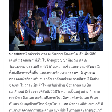
นายชัยพจน์
กล่าวว่า ภาคตะวันออกเฉียงเหนือ เป็นพื้นที่ที่มี
เสน่ห์ มีอัตลักษณ์ที่เต็มไปด้วยภูมิปัญญาท้องถิ่น ศิลปะ
วัฒนธรรม ประเพณี แฝงไว้ด้วยความเชื่อและความศรัทธา อีก
ทั้งยังมีอาหารพื้นถิ่น แหล่งท่องเที่ยวทางธรรมชาติ สุขภาพ
ตลอดจนผ้าอีสานที่บ่งบอกถึงเอกลักษณ์ของภาคอีสานได้อย่าง
ชัดเจน ไม่ว่าจะเป็นผ้าไหมหรือผ้าฝ้าย ซึ่งมีลวดลายเป็น
เอกลักษณ์ มีเรื่องราวที่สื่อถึงวิถีชีวิตความเป็นอยู่ อย่าง ผ้าลาย
ดอกฝ้ายเมืองเลย สะท้อนถึงภาพในอดีตของจังหวัดเลย ที่เคย
เป็นแหล่งปลูกฝ้ายที่ใหญ่ที่สุดในประเทศ ผ้าลายหมี่คั่นขอนารี มี
ต้นกำเนิดจากการผสมผสานลายหมี่คั่นโบราณและลายขอนารี