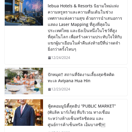
lebua Hotels & Resorts นิยามใหม่แห่ง
ความหรูหราและความตื่นเต้นในช่วง
เทศกาลแห่งความสุข ด้วยการนำเสนอการ
แสดง Laser Mapping ที่สูงที่สุดใน
ประเทศไทย และยังเป็นหนึ่งในโชว์ที่สูง
ที่สุดในโลก เพื่อสร้างความประทับใจให้กับ
แขกผู้มาเยือนในค่ำคืนส่งท้ายปีที่น่าจดจำ
ยิ่งกว่าครั้งไหนๆ
12/24/2024
ปักหมุด!! สถานที่จัดงานเลี้ยงสุดชิคติด
ทะเล Aviyana Hua Hin
12/23/2024
ฟู้ดคอมมูนิตี้สุดฮิป “PUBLIC MARKET”
(พับลิค มาร์เก็ต) ที่บริเวณ ทางเชื่อม
ระหว่างห้างเซ็นทรัลชิดลม และ
ศูนย์การค้าเซ็นทรัล เอ็มบาสซี￼