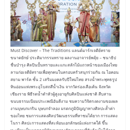
Must Discover – The Traditions แลนด์มาร์กเจดีย์ทราย
ขนาดยักษ์ ประติมากรรมทราย ผลงานอาจารย์พลุ้ย – ชนาธิป
ชื่นบำรุง ศิลปินปั้นทรายและแกะสลักไม้แถวหน้าของเมืองไทย
ลานก่อเจดีย์ทรายเพื่อทุกคนในครอบครัวสนุกร่วมกัน ณ ไอคอน
สยาม พาร์ค ชั้น 2 เสริมมงคลรับปีใหม่ไทย สรงน้ำพระพุทธรูป
หินอ่อนแห่งพระอุโบสถสีน้ำเงิน จากวัดร่องเสือเต้น จังหวัด
เชียงราย พิธีรดน้ำดำหัวผู้สูงอายุกับศิลปินแห่งชาติ สืบสาน
ขนบธรรมเนียมประเพณีอันดีงาม ชมความวิจิตรงดงามของผล
งานบุษบกเกริน บุษบกจำลอง มรดกภูมิปัญญาทางศิลปะล้ำค่า
ของไทย ชมการแสดงศิลปวัฒนธรรมที่หาชมได้ยาก การแสดง
โนรา ศิลปะการแสดงที่สะท้อนเอกลักษณ์แห่งภาคใต้ ขึ้น