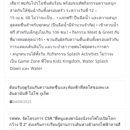
เดียว! พบกับโปรโมชั่นดับร้อน พร้อมขนทัพกิจกรรมความสนุก
สาดกันให้ชุ่มฉ่ำกันทั้งครอบครัว ระหว่างวันที่ 12 –
15 เม.ย. 68 ไม่ว่าจะเป็น… • แจกฟรี! ปืนฉีดน้ำ และความสนุก
สุดสดชื่นสำหรับทุกคน! (ปืนฉีดน้ำมีจำนวนจำกัด) • เข้าสวนน้ำ
ฟรี สำหรับเด็กสูงไม่เกิน 106 ซม.! • กิจกรรม Meet & Greet กับ
พี่มาสคอตสุดน่ารัก • ชวนสัมผัสกับความตื่นเต้นทั้งครอบครัวกับ
การแสดงเต้นลิมโบ และระบำฮาวายพ่นไฟสุดตระการตา
• สนุกสนานได้ทั้งวัน กับกิจกรรม Splash Activities ไม่ว่าจะ
เป็น Game Zone ที่โซน Kids Kingdom, Water Splash
Down และ Water
ต้อนรับฤดูร้อนกับความสดชื่นและท้องฟ้าที่สดใสของทะเล
อันดามันที่ โอโซ่ ภูเก็ต
04/09/2025
รฟฟท. จัดโครงการ CSR “พี่หนูแดงพาน้องนั่งรถไฟไปเปิดโลก
กว้าง ปี 2” ส่งเสริมการเรียนรู้ผ่านการเดินทางด้วยรถไฟฟ้าสายสี