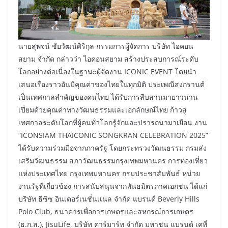
นายสุพจน์ ชัยวัฒน์ศิริกุล กรรมการผู้จัดการ บริษัท ไอคอน
สยาม จำกัด กล่าวว่า ไอคอนสยาม สร้างประสบการณ์ระดับ
โลกอย่างต่อเนื่องในฐานะผู้จัดงาน ICONIC EVENT โดยนำ
เสนอเรื่องราวอันมีคุณค่าของไทยในทุกมิติ ประเพณีสงกรานต์
เป็นเทศกาลสำคัญของคนไทย ได้รับการสืบสานมายาวนาน
เปี่ยมด้วยคุณค่าทางวัฒนธรรมและเอกลักษณ์ไทย ก้าวสู่
เทศกาลระดับโลกที่ผู้คนทั่วโลกรู้จักและปรารถนามาเยือน งาน
“ICONSIAM THAICONIC SONGKRAN CELEBRATION 2025”
ได้รับความร่วมมือจากภาครัฐ โดยกระทรวงวัฒนธรรม กรมส่ง
เสริมวัฒนธรรม สภาวัฒนธรรมกรุงเทพมหานคร การท่องเที่ยว
แห่งประเทศไทย กรุงเทพมหานคร กรมประชาสัมพันธ์ หน่วย
งานรัฐที่เกี่ยวข้อง การสนับสนุนจากพันธมิตรภาคเอกชน ได้แก่
บริษัท ธีซิซ อินเตอร์เนชั่นเเนล จำกัด แบรนด์ Beverly Hills
Polo Club, ธนาคารเพื่อการเกษตรและสหกรณ์การเกษตร
(ธ.ก.ส.), JisuLife, บริษัท คาร์มาร์ท จำกัด มหาชน แบรนด์ เคที่