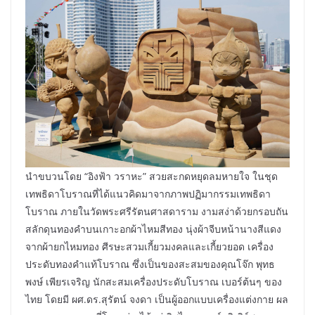
นำขบวนโดย “อิงฟ้า วราหะ” สวยสะกดหยุดลมหายใจ ในชุด
เทพธิดาโบราณที่ได้แนวคิดมาจากภาพปฏิมากรรมเทพธิดา
โบราณ ภายในวัดพระศรีรัตนศาสดาราม งามสง่าด้วยกรอบถัน
สลักดุนทองคำบนเกาะอกผ้าไหมสีทอง นุ่งผ้าจีบหน้านางสีแดง
จากผ้ายกไหมทอง ศีรษะสวมเกี้ยวมงคลและเกี้ยวยอด เครื่อง
ประดับทองคำแท้โบราณ ซึ่งเป็นของสะสมของคุณโจ๊ก พุทธ
พงษ์ เพียรเจริญ นักสะสมเครื่องประดับโบราณ เบอร์ต้นๆ ของ
ไทย โดยมี ผศ.ดร.สุรัตน์ จงดา เป็นผู้ออกแบบเครื่องแต่งกาย ผล