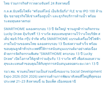
ไทย ร่วมภารกิจสำรวจดวงจันทร์ 24 สิงหาคมนี้
ก.ล.ต.นับหนึ่งไฟลิ่ง “ฟร้อนท์ไลน์ เอ็นจิเนียริ่ง” FLE ขาย IPO 100 ล้าน
หุ้น ขยายธุรกิจให้เช่าเครื่องสูบน้ำ และธุรกิจบริการด้านน้ำ พร้อม
ระดมทุนตลาดmai
SMARTHOME ฉลองครบรอบ 13 ปี จัดใหญ่! ชวนลูกค้าร่วมกิจกรรม
Lucky Draw ลุ้นรับฟรี 13 รางวัล ตอบแทนทุกความไว้วางใจบริษัท ส
เต็ป ฟอร์เวิร์ด กรุ๊ป จำกัด หรือ SMARTHOME แบรนด์เครื่องใช้ไฟฟ้า
ภายในบ้านของคนไทย ฉลองครบรอบ 13 ปีแห่งความสำเร็จ พร้อม
ขอบคุณลูกค้าทั่วประเทศที่ให้การสนับสนุนแบรนด์มาอย่างต่อเนื่อง
ด้วยการจัดกิจกรรมพิเศษ “SMARTHOME ครบรอบ 13 ปี Lucky
Draw” เปิดโอกาสให้ลูกค้าร่วมลุ้นรับ 13 รางวัล ฟรี เพื่อส่งมอบความ
สุขและแทนคำขอบคุณให้กับทุกการสนับสนุนตลอดระยะเวลา 13 ปี
รมว.พม. ชวนคนไทยร่วมเป็นส่วนหนึ่งของงาน Social Development
Expo 2026 (SDX 2026) มหกรรมด้านการพัฒนาสังคมที่ใหญ่ที่สุดของ
ประเทศ 21–23 สิงหาคมนี้ ณ อิมแพ็ค เมืองทองธานี