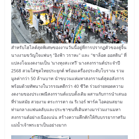
สำหรับไฮไลต์สุดพิเศษของงานวันนี้อยู่ที่การปรากฏตัวของคู่จิ้น
นางงามขวัญใจแฟนๆ “อิงฟ้า วราหะ” และ “ชาล็อต ออสติน” ที่
แปลงโฉมงดงามเป็น ‘นางทุงสะเทวี’ นางสงกรานต์ประจำปี
2568 สวมใส่ชุดไทยประยุกต์ พร้อมเครื่องประดับโบราณ รวม
มูลค่ากว่า 50 ล้านบาท นำขบวนแห่มหาสงกรานต์สุดอลังการ
พร้อมด้วยทัพนางในวรรณคดีกว่า 40 ชีวิต ร่วมถ่ายทอดความ
งดงามของประเพณีสงกรานต์แบบดั้งเดิม ผสานกับการนำเสนอ
ที่ร่วมสมัย สวยงาม ตระการตา ณ ริเวอร์ พาร์ค ไอคอนสยาม
ท่ามกลางแฟนคลับและประชาชนที่เดินทางมาร่วมงานมหา
สงกรานต์อย่างเนืองแน่น สร้างความคึกคักให้กับบรรยากาศริม
แม่น้ำเจ้าพระยาเป็นอย่างมาก