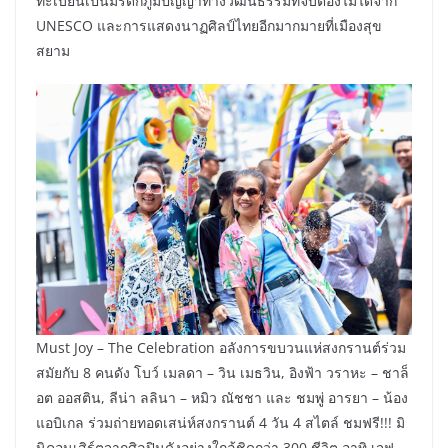
ทะเบียนเป็นมรดกภูมิปัญญาทางวัฒนธรรมที่จับต้องไม่ได้จาก
UNESCO และการแสดงนาฏศิลป์ไทยอีกมากมายที่เมืองสุข
สยาม
Must Joy – The Celebration อลังการขบวนแห่สงกรานต์ร่วม
สมัยกับ 8 คนดัง โบว์ เมลดา – วิน เมธวิน, อิงฟ้า วราหะ – ชาล็
อต ออสติน, ลีน่า ลลินา – หมิว ณัชชา และ ชมพู่ อารยา – น้อง
แอบิเกล ร่วมถ่ายทอดเสน่ห์สงกรานต์ 4 วัน 4 สไตล์ ชมฟรี!!! มิ
นิคอนเสิร์ตจากศิลปินดังอย่างใกล้ชิดกว่า 300 ชีวิต อาทิ เจฟ