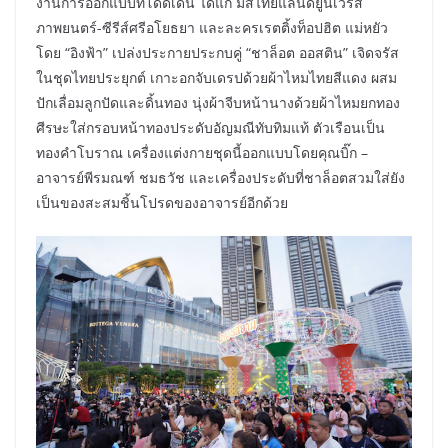
งานการออกแบบที่โดดเด่น ได้แก่ มิสไทยแลนด์ยูนิเวิร์ส
ภาพยนตร์-ซีรีส์ศรีอโยธยา และละครเรตติ้งท็อปฮิต แม่หยัว
โดย “อิงฟ้า” เปล่งประกายประกบคู่ “ชาล็อต ออสติน” เจิดจรัส
ในชุดไทยประยุกต์ เกาะอกจับเดรปด้วยผ้าไหมไทยสีแดง ผสม
ปักเลื่อมลูกปัดและดิ้นทอง นุ่งผ้าจีบหน้านางด้วยผ้าไหมยกทอง
ศีรษะใส่กรอบหน้าทองประดับอัญมณีทับทิมแท้ ตัวเรือนเป็น
ทองคำโบราณ เครื่องแต่งกายชุดนี้ออกแบบโดยคุณบิ๊ก –
อาจารย์พีรมณฑ์ ชมธวัช และเครื่องประดับที่ชาล็อตสวมใส่ยัง
เป็นของสะสมชิ้นโปรดของอาจารย์อีกด้วย