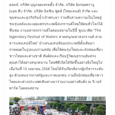
ดอลล์, บริษัท บุญรอดเทรดดิ้ง จำกัด, บริษัท อังกฤษตรางู
(แอล.พี.) จำกัด, บริษัท นิสชิน ฟูดส์ (ไทยแลนด์) จำกัด และ
ชุมชนและธุรกิจริมน้ำเจ้าพระยา ร่วมสืบสานความเป็นไทยสู่
ชนรุ่นหลังและเผยแพร่ประเพณีสงกรานต์ไทยให้คนทั่วโลกได้
ชื่นชม งานมหาสงกรานต์ไอคอนสยามในปีนี้ ชูแนวคิด “The
legendary Festival of Waters สาดสนุกมหาสงกรานต์ สาย
ธารแห่งเสน่ห์ไทย” นำเสนอเสน่ห์ของประเพณีดั้งเดิมมา
ถ่ายทอดในรูปแบบร่วมสมัย เพื่อให้คนรุ่นใหม่และนักท่องเที่ยว
ชาวไทยและต่างชาติ สัมผัสและเรียนรู้วัฒนธรรมอันทรง
คุณค่าได้อย่างสนุกสนาน โดยพิธีเปิดได้จัดขึ้นอย่างยิ่งใหญ่ไป
เมื่อวันที่ 10 เมษายน 2568 โดยได้รับเกียรติจากผู้บริหารระดับ
สูง ตัวแทนจากภาครัฐและภาคเอกชน รวมถึงนักท่องเที่ยวชาว
ไทยและต่างประเทศเดินทางมาร่วมงานอย่างคับคั่ง ณ ริเวอร์
พาร์ค ไอคอนสยาม