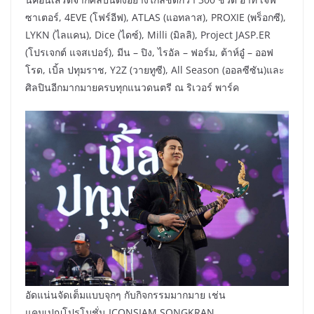
ซาเตอร์, 4EVE (โฟร์อีฟ), ATLAS (แอทลาส), PROXIE (พร็อกซี),
LYKN (ไลแคน), Dice (ไดซ์), Milli (มิลลิ), Project JASP.ER
(โปรเจกต์ แจสเปอร์), มีน – ปิง, ไรอัล – ฟอร์ม, ต้าห์อู๋ – ออฟ
โรด, เบิ้ล ปทุมราช, Y2Z (วายทูซี), All Season (ออลซีซัน)และ
ศิลปินอีกมากมายครบทุกแนวดนตรี ณ ริเวอร์ พาร์ค
อัดแน่นจัดเต็มแบบจุกๆ กับกิจกรรมมากมาย เช่น
แคมเปญโปรโมชั่น ICONSIAM SONGKRAN