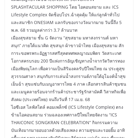
SPLASHTACULAR SHOPPING โดย ไอคอนสยาม และ ICS
Lifestyle Complex จัดช็อปโปร.ฉ่ำสุดคุ้ม ให้แก่ลูกค้าทั่วไป
และสมาชิก ONESIAM แลกรับของรางวัลมากมาย วันนี้ถึง 5
พ.ค. 68 รวมมูลค่ากว่า 3.7 ล้านบาท
เมืองสุขสยาม ชั้น G จัดงาน “สุขสยาม มหาสงกรานต์ มหา
สนุก” ภายใต้แนวคิด สุขสนุก ผ้าขาวม้าไทย เมืองสุขสยาม สัก
การะขอพรพระอัฏฐารสศรีสุคตทศพลญาณบพิตร วัดสระเกศ
โอกาสครบรอบ 200 ปีแห่งการอัญเชิญทางน้ำจากวัดวิหารทอง
เมืองพิษณุโลก เพื่อความเป็นสิริมงคลรับปีใหม่ไทย ณ ประตูสุข
สุวรรณศาลา สนุกกับการเล่นน้ำสงกรานต์ภายใต้อุโมงค์น้ำสุข
เย็นฉ่ำ สุขแซ่บกับเมนูอาหารไทย 4 ภาค เลือกสรรสินค้าชุมชน
และเมนูคลายร้อนจากร้านค้าประชารัฐรักสามัคคี วิสาหกิจเพื่อ
สังคม (ประเทศไทย) จนถึงวันที่ 17 เม.ย. 68
ไอซีเอส ไลฟ์สไตล์ คอมเพล็กซ์ (ICS Lifestyle Complex) ตรง
ข้ามไอคอนสยาม ร่วมฉลองเทศกาลปีใหม่ไทยจัดงาน “ICS
THAICONIC SONGKRAN CELEBRATION” กิจกรรมความ
บันเทิงมากมายอบอวลด้วยเสียงเพลง ความสุขและรอยยิ้ม อาทิ
ครื้นเครงเพลงลูกกรุงกับมินิคอนเสิร์ตจาก แม่เม้า สุดา ชื่นบาน