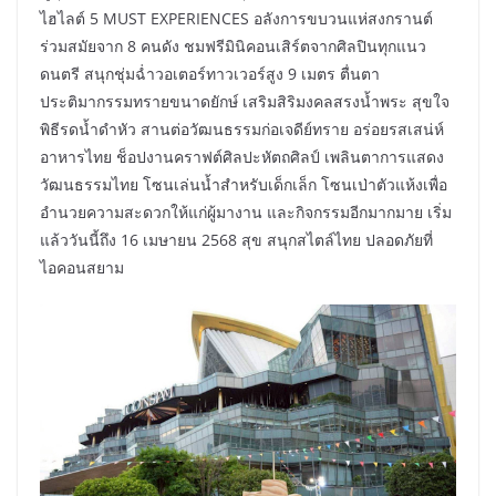
ไฮไลต์ 5 MUST EXPERIENCES อลังการขบวนแห่สงกรานต์
ร่วมสมัยจาก 8 คนดัง ชมฟรีมินิคอนเสิร์ตจากศิลปินทุกแนว
ดนตรี สนุกชุ่มฉ่ำวอเตอร์ทาวเวอร์สูง 9 เมตร ตื่นตา
ประติมากรรมทรายขนาดยักษ์ เสริมสิริมงคลสรงน้ำพระ สุขใจ
พิธีรดน้ำดำหัว สานต่อวัฒนธรรมก่อเจดีย์ทราย อร่อยรสเสน่ห์
อาหารไทย ช็อปงานคราฟต์ศิลปะหัตถศิลป์ เพลินตาการแสดง
วัฒนธรรมไทย โซนเล่นน้ำสำหรับเด็กเล็ก โซนเป่าตัวแห้งเพื่อ
อำนวยความสะดวกให้แก่ผู้มางาน และกิจกรรมอีกมากมาย เริ่ม
แล้ววันนี้ถึง 16 เมษายน 2568 สุข สนุกสไตล์ไทย ปลอดภัยที่
ไอคอนสยาม