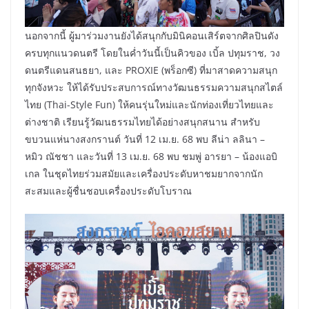
นอกจากนี้ ผู้มาร่วมงานยังได้สนุกกับมินิคอนเสิร์ตจากศิลปินดัง
ครบทุกแนวดนตรี โดยในค่ำวันนี้เป็นคิวของ เบิ้ล ปทุมราช, วง
ดนตรีแดนสนธยา, และ PROXIE (พร็อกซี) ที่มาสาดความสนุก
ทุกจังหวะ ให้ได้รับประสบการณ์ทางวัฒนธรรมความสนุกสไตล์
ไทย (Thai-Style Fun) ให้คนรุ่นใหม่และนักท่องเที่ยวไทยและ
ต่างชาติ เรียนรู้วัฒนธรรมไทยได้อย่างสนุกสนาน สำหรับ
ขบวนแห่นางสงกรานต์ วันที่ 12 เม.ย. 68 พบ ลีน่า ลลินา –
หมิว ณัชชา และวันที่ 13 เม.ย. 68 พบ ชมพู่ อารยา – น้องแอบิ
เกล ในชุดไทยร่วมสมัยและเครื่องประดับหาชมยากจากนัก
สะสมและผู้ชื่นชอบเครื่องประดับโบราณ