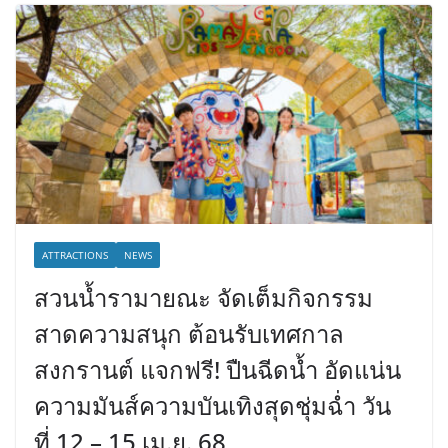
ATTRACTIONS
NEWS
สวนน้ำรามายณะ จัดเต็มกิจกรรม
สาดความสนุก ต้อนรับเทศกาล
สงกรานต์ แจกฟรี! ปืนฉีดน้ำ อัดแน่น
ความมันส์ความบันเทิงสุดชุ่มฉ่ำ วัน
ที่ 12 – 15 เม.ย. 68