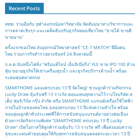
Recent Posts
ททท. ร่วมมือกับ จุฬาลงกรณ์มหาวิทยาลัย จัดสัมมนาทางวิชาการและ
การตลาดเชิงรุก แนะเคล็ดลับปรับธุรกิจท่องเที่ยวไทย “ขายได้ ขายดี
ขายนาน”
ครั้งแรกของไทย ส่งอุปกรณ์วิทยาศาสตร์ “CE-7 MATCH” ฝีมือคน
ไทย ร่วมภารกิจสำรวจดวงจันทร์ 24 สิงหาคมนี้
ก.ล.ต.นับหนึ่งไฟลิ่ง “ฟร้อนท์ไลน์ เอ็นจิเนียริ่ง” FLE ขาย IPO 100 ล้าน
หุ้น ขยายธุรกิจให้เช่าเครื่องสูบน้ำ และธุรกิจบริการด้านน้ำ พร้อม
ระดมทุนตลาดmai
SMARTHOME ฉลองครบรอบ 13 ปี จัดใหญ่! ชวนลูกค้าร่วมกิจกรรม
Lucky Draw ลุ้นรับฟรี 13 รางวัล ตอบแทนทุกความไว้วางใจบริษัท ส
เต็ป ฟอร์เวิร์ด กรุ๊ป จำกัด หรือ SMARTHOME แบรนด์เครื่องใช้ไฟฟ้า
ภายในบ้านของคนไทย ฉลองครบรอบ 13 ปีแห่งความสำเร็จ พร้อม
ขอบคุณลูกค้าทั่วประเทศที่ให้การสนับสนุนแบรนด์มาอย่างต่อเนื่อง
ด้วยการจัดกิจกรรมพิเศษ “SMARTHOME ครบรอบ 13 ปี Lucky
Draw” เปิดโอกาสให้ลูกค้าร่วมลุ้นรับ 13 รางวัล ฟรี เพื่อส่งมอบความ
สุขและแทนคำขอบคุณให้กับทุกการสนับสนุนตลอดระยะเวลา 13 ปี