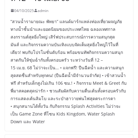
04/10/2025
admin
“สวนน้ำรามายณะ พัทยา” แลนด์มาร์กแหล่งท่องเที่ยวผจญภัย
ทางน้ำชั้นนำและยอดนิยมของประเทศไทย ฉลองเทศกาล
สงกรานต์สุดยิ่งใหญ่ เสิร์ฟประสบการณ์การความสนุกสุด
มันส์ และกิจกรรมความบันเทิงแบบจัดเต็มสุดยิ่งใหญ่ไว้ในที่
เดียว! พบกับโปรโมชั่นดับร้อน พร้อมขนทัพกิจกรรมความสนุก
สาดกันให้ชุ่มฉ่ำกันทั้งครอบครัว ระหว่างวันที่ 12 –
15 เม.ย. 68 ไม่ว่าจะเป็น… • แจกฟรี! ปืนฉีดน้ำ และความสนุก
สุดสดชื่นสำหรับทุกคน! (ปืนฉีดน้ำมีจำนวนจำกัด) • เข้าสวนน้ำ
ฟรี สำหรับเด็กสูงไม่เกิน 106 ซม.! • กิจกรรม Meet & Greet กับ
พี่มาสคอตสุดน่ารัก • ชวนสัมผัสกับความตื่นเต้นทั้งครอบครัวกับ
การแสดงเต้นลิมโบ และระบำฮาวายพ่นไฟสุดตระการตา
• สนุกสนานได้ทั้งวัน กับกิจกรรม Splash Activities ไม่ว่าจะ
เป็น Game Zone ที่โซน Kids Kingdom, Water Splash
Down และ Water