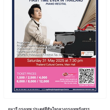
อมารี กรุงเทพ ประตูสู่สีสันใจกลางกรุงเทพรังสรร