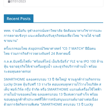
07/31/2023
Recent Posts
ททท. ร่วมมือกับ จุฬาลงกรณ์มหาวิทยาลัย จัดสัมมนาทางวิชาการและ
การตลาดเชิงรุก แนะเคล็ดลับปรับธุรกิจท่องเที่ยวไทย “ขายได้ ขายดี
ขายนาน”
ครั้งแรกของไทย ส่งอุปกรณ์วิทยาศาสตร์ “CE-7 MATCH” ฝีมือคน
ไทย ร่วมภารกิจสำรวจดวงจันทร์ 24 สิงหาคมนี้
ก.ล.ต.นับหนึ่งไฟลิ่ง “ฟร้อนท์ไลน์ เอ็นจิเนียริ่ง” FLE ขาย IPO 100 ล้าน
หุ้น ขยายธุรกิจให้เช่าเครื่องสูบน้ำ และธุรกิจบริการด้านน้ำ พร้อม
ระดมทุนตลาดmai
SMARTHOME ฉลองครบรอบ 13 ปี จัดใหญ่! ชวนลูกค้าร่วมกิจกรรม
Lucky Draw ลุ้นรับฟรี 13 รางวัล ตอบแทนทุกความไว้วางใจบริษัท ส
เต็ป ฟอร์เวิร์ด กรุ๊ป จำกัด หรือ SMARTHOME แบรนด์เครื่องใช้ไฟฟ้า
ภายในบ้านของคนไทย ฉลองครบรอบ 13 ปีแห่งความสำเร็จ พร้อม
ขอบคุณลูกค้าทั่วประเทศที่ให้การสนับสนุนแบรนด์มาอย่างต่อเนื่อง
ด้วยการจัดกิจกรรมพิเศษ “SMARTHOME ครบรอบ 13 ปี Lucky