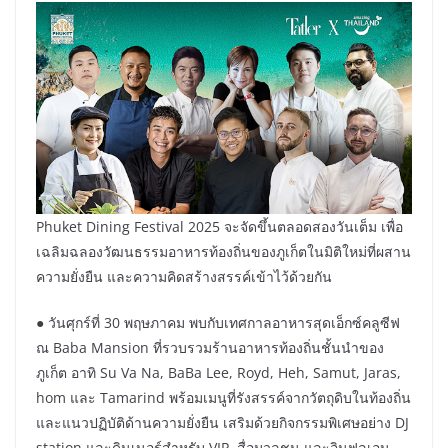
Phuket Dining Festival 2025 จะจัดขึ้นตลอดสองวันเต็ม เพื่อ
เฉลิมฉลองวัฒนธรรมอาหารท้องถิ่นของภูเก็ตในมิติใหม่ที่ผสาน
ความยั่งยืน และความคิดสร้างสรรค์เข้าไว้ด้วยกัน
● วันศุกร์ที่ 30 พฤษภาคม พบกับเทศกาลอาหารสุดเอ็กซ์คลูซีฟ
ณ Baba Mansion ที่รวบรวมร้านอาหารท้องถิ่นชั้นนำของ
ภูเก็ต อาทิ Su Va Na, BaBa Lee, Royd, Heh, Samut, Jaras,
hom และ Tamarind พร้อมเมนูที่รังสรรค์จากวัตถุดิบในท้องถิ่น
และแนวปฏิบัติด้านความยั่งยืน เสริมด้วยกิจกรรมพิเศษอย่าง DJ
station และดินเนอร์สำหรับ VIP, สื่อมวลชน และอินฟลูเอน