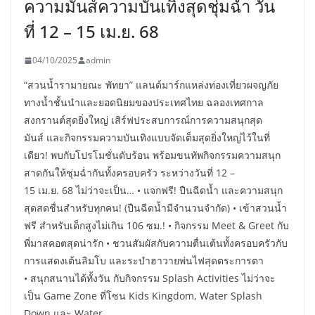
ความมันส์ความบันเทิงสุดชุ่มฉ่ำ วัน
ที่ 12 – 15 เม.ย. 68
04/10/2025
admin
“สวนน้ำรามายณะ พัทยา” แลนด์มาร์กแหล่งท่องเที่ยวผจญภัย
ทางน้ำชั้นนำและยอดนิยมของประเทศไทย ฉลองเทศกาล
สงกรานต์สุดยิ่งใหญ่ เสิร์ฟประสบการณ์การความสนุกสุด
มันส์ และกิจกรรมความบันเทิงแบบจัดเต็มสุดยิ่งใหญ่ไว้ในที่
เดียว! พบกับโปรโมชั่นดับร้อน พร้อมขนทัพกิจกรรมความสนุก
สาดกันให้ชุ่มฉ่ำกันทั้งครอบครัว ระหว่างวันที่ 12 –
15 เม.ย. 68 ไม่ว่าจะเป็น… • แจกฟรี! ปืนฉีดน้ำ และความสนุก
สุดสดชื่นสำหรับทุกคน! (ปืนฉีดน้ำมีจำนวนจำกัด) • เข้าสวนน้ำ
ฟรี สำหรับเด็กสูงไม่เกิน 106 ซม.! • กิจกรรม Meet & Greet กับ
พี่มาสคอตสุดน่ารัก • ชวนสัมผัสกับความตื่นเต้นทั้งครอบครัวกับ
การแสดงเต้นลิมโบ และระบำฮาวายพ่นไฟสุดตระการตา
• สนุกสนานได้ทั้งวัน กับกิจกรรม Splash Activities ไม่ว่าจะ
เป็น Game Zone ที่โซน Kids Kingdom, Water Splash
Down และ Water