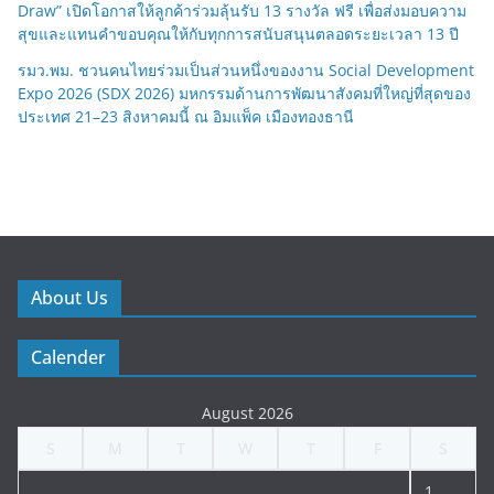
Draw” เปิดโอกาสให้ลูกค้าร่วมลุ้นรับ 13 รางวัล ฟรี เพื่อส่งมอบความ
สุขและแทนคำขอบคุณให้กับทุกการสนับสนุนตลอดระยะเวลา 13 ปี
รมว.พม. ชวนคนไทยร่วมเป็นส่วนหนึ่งของงาน Social Development
Expo 2026 (SDX 2026) มหกรรมด้านการพัฒนาสังคมที่ใหญ่ที่สุดของ
ประเทศ 21–23 สิงหาคมนี้ ณ อิมแพ็ค เมืองทองธานี
About Us
Calender
August 2026
S
M
T
W
T
F
S
1