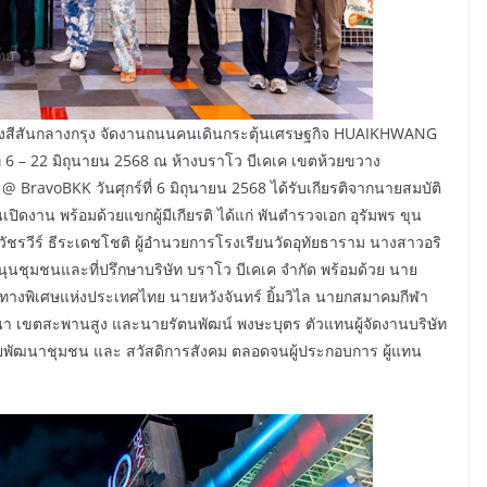
้างสีสันกลางกรุง จัดงานถนนคนเดินกระตุ้นเศรษฐกิจ HUAIKHWANG
่ 6 – 22 มิถุนายน 2568 ณ ห้างบราโว บีเคเค เขตห้วยขวาง
BravoBKK วันศุกร์ที่ 6 มิถุนายน 2568 ได้รับเกียรติจากนายสมบัติ
ิดงาน พร้อมด้วยแขกผู้มีเกียรติ ได้แก่ พันตำรวจเอก อุรัมพร ขุน
ัชรวีร์ ธีระเดชโชติ ผู้อำนวยการโรงเรียนวัดอุทัยธาราม นางสาวอริ
นุนชุมชนและที่ปรึกษาบริษัท บราโว บีเคเค จำกัด พร้อมด้วย นาย
ารทางพิเศษแห่งประเทศไทย นายหวังจันทร์ ยิ้มวิไล นายกสมาคมกีฬา
เขตสะพานสูง และนายรัตนพัฒน์ พงษะบุตร ตัวแทนผู้จัดงานบริษัท
่ายพัฒนาชุมชน และ สวัสดิการสังคม ตลอดจนผู้ประกอบการ ผู้แทน