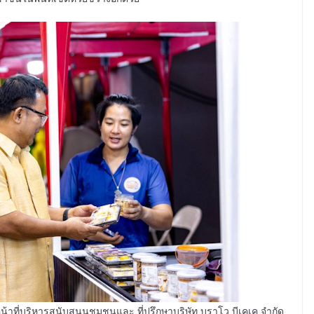
้าที่บริหารสนับสนุนชุมชนและ ที่ปรึกษาบริษัท บราโว บีเคเค จำกัด