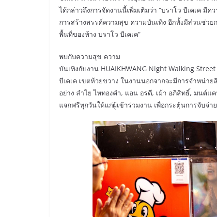
ได้กล่าวถึงการจัดงานนี้เพิ่มเติมว่า “บราโว บีเคเค มี
การสร้างสรรค์ความสุข ความบันเทิง อีกทั้งมีส่วนช่
พื้นที่ของห้าง บราโว บีเคเค”
พบกับความสุข ความ
บันเทิงกับงาน HUAIKHWANG Night Walking Street @
บีเคเค เขตห้วยขวาง ในงานนอกจากจะมีการจำหน่ายสินค
อย่าง ลำไย ไหทองคำ, แอน อรดี, เม้า อภิสิทธิ์, มนต์แ
แจกฟรีทุกวันให้แก่ผู้เข้าร่วมงาน เพื่อกระตุ้นการจับจ่า