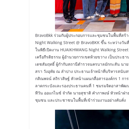
BravoBkk ร่วมกับผู้ประกอบการและชุมชนในพื้นที่สร
Night Walking Street @ BravoBKK ขึ้น ระหว่างวันที
ในพิธีเปิดงาน HUAIKHWANG Night Walking Street @ 
เครือกีรติธรรม ผู้อำนวยการเขตห้วยขวาง เป็นประธานเป
เดชสัมฤทธิ์ ผู้กำกับสถานีตำรวจนครบาลมักกะสัน นายว
สรา วังอุทัย ณ ลำปาง ประธานเจ้าหน้าที่บริหารสนับส
กสิณพจน์ สถิรวสิษฐ์ หัวหน้าแผนกสื่อสารองค์กร 1 ก
ลาดกระบังและรองประธานคนที่ 1 ชมรมจิตอาสาพัฒนา 
ทีวัน ออแกไนซ์ จำกัด นายสุชาติ คำภาพงษ์ หัวหน้าฝ
ชุมชน และประชาชนในพื้นที่เข้าร่วมงานอย่างคับคั่ง