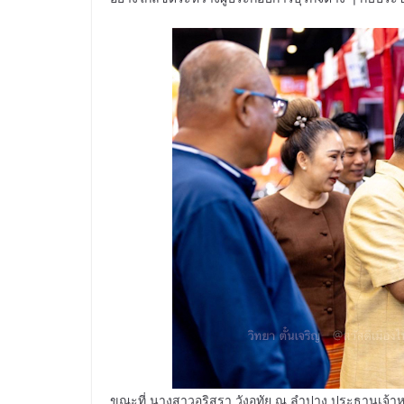
ขณะที่ นางสาวอริสรา วังอุทัย ณ ลำปาง ประธานเจ้าหน