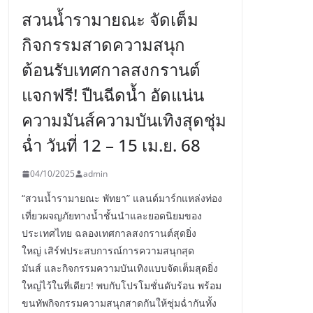
สวนน้ำรามายณะ จัดเต็ม
กิจกรรมสาดความสนุก
ต้อนรับเทศกาลสงกรานต์
แจกฟรี! ปืนฉีดน้ำ อัดแน่น
ความมันส์ความบันเทิงสุดชุ่ม
ฉ่ำ วันที่ 12 – 15 เม.ย. 68
04/10/2025
admin
“สวนน้ำรามายณะ พัทยา” แลนด์มาร์กแหล่งท่อง
เที่ยวผจญภัยทางน้ำชั้นนำและยอดนิยมของ
ประเทศไทย ฉลองเทศกาลสงกรานต์สุดยิ่ง
ใหญ่ เสิร์ฟประสบการณ์การความสนุกสุด
มันส์ และกิจกรรมความบันเทิงแบบจัดเต็มสุดยิ่ง
ใหญ่ไว้ในที่เดียว! พบกับโปรโมชั่นดับร้อน พร้อม
ขนทัพกิจกรรมความสนุกสาดกันให้ชุ่มฉ่ำกันทั้ง