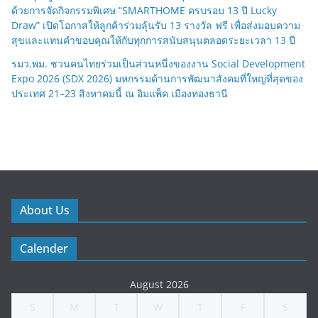
ด้วยการจัดกิจกรรมพิเศษ “SMARTHOME ครบรอบ 13 ปี Lucky
Draw” เปิดโอกาสให้ลูกค้าร่วมลุ้นรับ 13 รางวัล ฟรี เพื่อส่งมอบความ
สุขและแทนคำขอบคุณให้กับทุกการสนับสนุนตลอดระยะเวลา 13 ปี
รมว.พม. ชวนคนไทยร่วมเป็นส่วนหนึ่งของงาน Social Development
Expo 2026 (SDX 2026) มหกรรมด้านการพัฒนาสังคมที่ใหญ่ที่สุดของ
ประเทศ 21–23 สิงหาคมนี้ ณ อิมแพ็ค เมืองทองธานี
About Us
Calender
August 2026
S
M
T
W
T
F
S