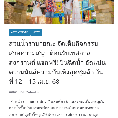
ATTRACTIONS
NEWS
สวนน้ำรามายณะ จัดเต็มกิจกรรม
สาดความสนุก ต้อนรับเทศกาล
สงกรานต์ แจกฟรี! ปืนฉีดน้ำ อัดแน่น
ความมันส์ความบันเทิงสุดชุ่มฉ่ำ วัน
ที่ 12 – 15 เม.ย. 68
04/10/2025
admin
“สวนน้ำรามายณะ พัทยา” แลนด์มาร์กแหล่งท่องเที่ยวผจญภัย
ทางน้ำชั้นนำและยอดนิยมของประเทศไทย ฉลองเทศกาล
สงกรานต์สุดยิ่งใหญ่ เสิร์ฟประสบการณ์การความสนุกสุด