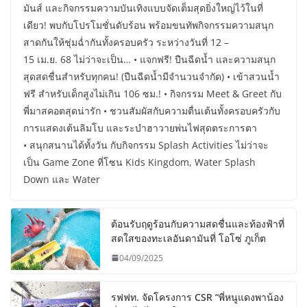
มันส์ และกิจกรรมความบันเทิงแบบจัดเต็มสุดยิ่งใหญ่ไว้ในที่
เดียว! พบกับโปรโมชั่นดับร้อน พร้อมขนทัพกิจกรรมความสนุก
สาดกันให้ชุ่มฉ่ำกันทั้งครอบครัว ระหว่างวันที่ 12 –
15 เม.ย. 68 ไม่ว่าจะเป็น… • แจกฟรี! ปืนฉีดน้ำ และความสนุก
สุดสดชื่นสำหรับทุกคน! (ปืนฉีดน้ำมีจำนวนจำกัด) • เข้าสวนน้ำ
ฟรี สำหรับเด็กสูงไม่เกิน 106 ซม.! • กิจกรรม Meet & Greet กับ
พี่มาสคอตสุดน่ารัก • ชวนสัมผัสกับความตื่นเต้นทั้งครอบครัวกับ
การแสดงเต้นลิมโบ และระบำฮาวายพ่นไฟสุดตระการตา
• สนุกสนานได้ทั้งวัน กับกิจกรรม Splash Activities ไม่ว่าจะ
เป็น Game Zone ที่โซน Kids Kingdom, Water Splash
Down และ Water
ต้อนรับฤดูร้อนกับความสดชื่นและท้องฟ้าที่
สดใสของทะเลอันดามันที่ โอโซ่ ภูเก็ต
04/09/2025
รฟฟท. จัดโครงการ CSR “พี่หนูแดงพาน้อง