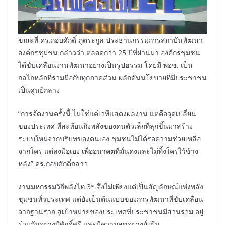
ขณะที่ ดร.กอบศักดิ์ ภูตระกูล ประธานกรรมการสถาบันพัฒนา
องค์กรชุมชน กล่าวว่า ตลอดกว่า 25 ปีที่ผ่านมา องค์กรชุมชน
ได้ขับเคลื่อนงานพัฒนาอย่างเป็นรูปธรรม โดยมี พอช. เป็น
กลไกหลักที่ร่วมมือกับทุกภาคส่วน ผลักดันนโยบายที่มีประชาชน
เป็นศูนย์กลาง
“การจัดงานครั้งนี้ ไม่ใช่แค่เวทีแสดงผลงาน แต่คือจุดเปลี่ยน
ของประเทศ ที่สะท้อนถึงพลังของคนตัวเล็กที่ลุกขึ้นมาสร้าง
ระบบใหม่จากบริบทของตนเอง ชุมชนไม่ได้รอความช่วยเหลือ
จากใคร แต่ลงมือเอง เพื่ออนาคตที่มั่นคงและไม่ทิ้งใครไว้ข้าง
หลัง” ดร.กอบศักดิ์กล่าว
งานมหกรรมวิถีพลังไท 3ฯ จึงไม่เพียงแต่เป็นสัญลักษณ์แห่งพลัง
ชุมชนทั่วประเทศ แต่ยังเป็นต้นแบบของการพัฒนาที่ขับเคลื่อน
จากฐานราก สู่เป้าหมายของประเทศที่ประชาชนมีส่วนร่วม อยู่
ร่วมกันอย่างมีศักดิ์ศรี และมีความสุขอย่างยั่งยืน