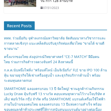
วัน กว่า 128 ล้านบาท
07/31/2023
Recent Posts
ททท. ร่วมมือกับ จุฬาลงกรณ์มหาวิทยาลัย จัดสัมมนาทางวิชาการและ
การตลาดเชิงรุก แนะเคล็ดลับปรับธุรกิจท่องเที่ยวไทย “ขายได้ ขายดี
ขายนาน”
ครั้งแรกของไทย ส่งอุปกรณ์วิทยาศาสตร์ “CE-7 MATCH” ฝีมือคน
ไทย ร่วมภารกิจสำรวจดวงจันทร์ 24 สิงหาคมนี้
ก.ล.ต.นับหนึ่งไฟลิ่ง “ฟร้อนท์ไลน์ เอ็นจิเนียริ่ง” FLE ขาย IPO 100 ล้าน
หุ้น ขยายธุรกิจให้เช่าเครื่องสูบน้ำ และธุรกิจบริการด้านน้ำ พร้อม
ระดมทุนตลาดmai
SMARTHOME ฉลองครบรอบ 13 ปี จัดใหญ่! ชวนลูกค้าร่วมกิจกรรม
Lucky Draw ลุ้นรับฟรี 13 รางวัล ตอบแทนทุกความไว้วางใจบริษัท ส
เต็ป ฟอร์เวิร์ด กรุ๊ป จำกัด หรือ SMARTHOME แบรนด์เครื่องใช้ไฟฟ้า
ภายในบ้านของคนไทย ฉลองครบรอบ 13 ปีแห่งความสำเร็จ พร้อม
ขอบคุณลูกค้าทั่วประเทศที่ให้การสนับสนุนแบรนด์มาอย่างต่อเนื่อง