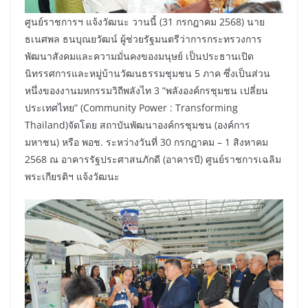
ศูนย์ราชการฯ แจ้งวัฒนะ วานนี้ (31 กรกฎาคม 2568) นาย
ธเนศพล ธนบุณยวัฒน์ ผู้ช่วยรัฐมนตรีว่าการกระทรวงการ
พัฒนาสังคมและความมั่นคงของมนุษย์ เป็นประธานเปิด
นิทรรศการและหมู่บ้านวัฒนธรรมชุมชน 5 ภาค ซึ่งเป็นส่วน
หนึ่งของงานมหกรรมวิถีพลังไท 3 “พลังองค์กรชุมชน เปลี่ยน
ประเทศไทย” (Community Power : Transforming
Thailand)จัดโดย สถาบันพัฒนาองค์กรชุมชน (องค์การ
มหาชน) หรือ พอช. ระหว่างวันที่ 30 กรกฎาคม – 1 สิงหาคม
2568 ณ อาคารรัฐประศาสนภักดี (อาคารบี) ศูนย์ราชการเฉลิม
พระเกียรติฯ แจ้งวัฒนะ