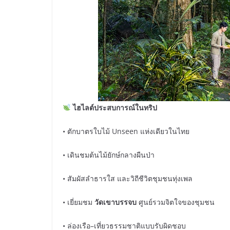
ไฮไลต์
ประสบการณ์ในทริป
• ตักบาตรใบไม้ Unseen แห่งเดียวในไทย
• เดินชมต้นไม้ยักษ์กลางผืนป่า
• สัมผัสลำธารใส และวิถีชีวิตชุมชนทุ่งเพล
• เยี่ยมชม
วัดเขาบรรจบ
ศูนย์รวมจิตใจของชุมชน
• ล่องเรือ–เที่ยวธรรมชาติแบบรับผิดชอบ