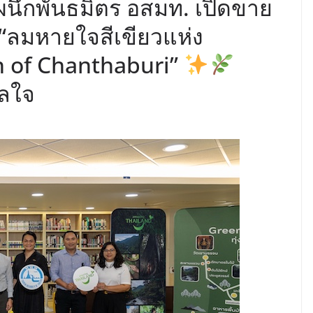
ผนึกพันธมิตร อสมท. เปิดขาย
ยว“ลมหายใจสีเขียวแห่ง
th of Chanthaburi”
วลใจ