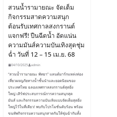
สวนน้ำรามายณะ จัดเต็ม
กิจกรรมสาดความสนุก
ต้อนรับเทศกาลสงกรานต์
แจกฟรี! ปืนฉีดน้ำ อัดแน่น
ความมันส์ความบันเทิงสุดชุ่ม
ฉ่ำ วันที่ 12 – 15 เม.ย. 68
04/10/2025
admin
“สวนน้ำรามายณะ พัทยา” แลนด์มาร์กแหล่งท่อง
เที่ยวผจญภัยทางน้ำชั้นนำและยอดนิยมของ
ประเทศไทย ฉลองเทศกาลสงกรานต์สุดยิ่ง
ใหญ่ เสิร์ฟประสบการณ์การความสนุกสุด
มันส์ และกิจกรรมความบันเทิงแบบจัดเต็มสุดยิ่ง
ใหญ่ไว้ในที่เดียว! พบกับโปรโมชั่นดับร้อน พร้อม
ขนทัพกิจกรรมความสนุกสาดกันให้ชุ่มฉ่ำกันทั้ง