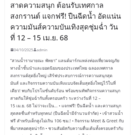
สาดความสนุก ต้อนรับเทศกาล
สงกรานต์ แจกฟรี! ปืนฉีดน้ำ อัดแน่น
ความมันส์ความบันเทิงสุดชุ่มฉ่ำ วัน
ที่ 12 – 15 เม.ย. 68
04/10/2025
admin
“สวนน้ำรามายณะ พัทยา” แลนด์มาร์กแหล่งท่องเที่ยวผจญภัย
ทางน้ำชั้นนำและยอดนิยมของประเทศไทย ฉลองเทศกาล
สงกรานต์สุดยิ่งใหญ่ เสิร์ฟประสบการณ์การความสนุกสุด
มันส์ และกิจกรรมความบันเทิงแบบจัดเต็มสุดยิ่งใหญ่ไว้ในที่
เดียว! พบกับโปรโมชั่นดับร้อน พร้อมขนทัพกิจกรรมความสนุก
สาดกันให้ชุ่มฉ่ำกันทั้งครอบครัว ระหว่างวันที่ 12 –
15 เม.ย. 68 ไม่ว่าจะเป็น… • แจกฟรี! ปืนฉีดน้ำ และความสนุก
สุดสดชื่นสำหรับทุกคน! (ปืนฉีดน้ำมีจำนวนจำกัด) • เข้าสวนน้ำ
ฟรี สำหรับเด็กสูงไม่เกิน 106 ซม.! • กิจกรรม Meet & Greet กับ
พี่มาสคอตสุดน่ารัก • ชวนสัมผัสกับความตื่นเต้นทั้งครอบครัวกับ