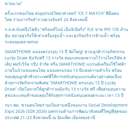
ขายนาน”
ครั้งแรกของไทย ส่งอุปกรณ์วิทยาศาสตร์ “CE-7 MATCH” ฝีมือคน
ไทย ร่วมภารกิจสำรวจดวงจันทร์ 24 สิงหาคมนี้
ก.ล.ต.นับหนึ่งไฟลิ่ง “ฟร้อนท์ไลน์ เอ็นจิเนียริ่ง” FLE ขาย IPO 100 ล้าน
หุ้น ขยายธุรกิจให้เช่าเครื่องสูบน้ำ และธุรกิจบริการด้านน้ำ พร้อม
ระดมทุนตลาดmai
SMARTHOME ฉลองครบรอบ 13 ปี จัดใหญ่! ชวนลูกค้าร่วมกิจกรรม
Lucky Draw ลุ้นรับฟรี 13 รางวัล ตอบแทนทุกความไว้วางใจบริษัท ส
เต็ป ฟอร์เวิร์ด กรุ๊ป จำกัด หรือ SMARTHOME แบรนด์เครื่องใช้ไฟฟ้า
ภายในบ้านของคนไทย ฉลองครบรอบ 13 ปีแห่งความสำเร็จ พร้อม
ขอบคุณลูกค้าทั่วประเทศที่ให้การสนับสนุนแบรนด์มาอย่างต่อเนื่อง
ด้วยการจัดกิจกรรมพิเศษ “SMARTHOME ครบรอบ 13 ปี Lucky
Draw” เปิดโอกาสให้ลูกค้าร่วมลุ้นรับ 13 รางวัล ฟรี เพื่อส่งมอบความ
สุขและแทนคำขอบคุณให้กับทุกการสนับสนุนตลอดระยะเวลา 13 ปี
รมว.พม. ชวนคนไทยร่วมเป็นส่วนหนึ่งของงาน Social Development
Expo 2026 (SDX 2026) มหกรรมด้านการพัฒนาสังคมที่ใหญ่ที่สุดของ
ประเทศ 21–23 สิงหาคมนี้ ณ อิมแพ็ค เมืองทองธานี