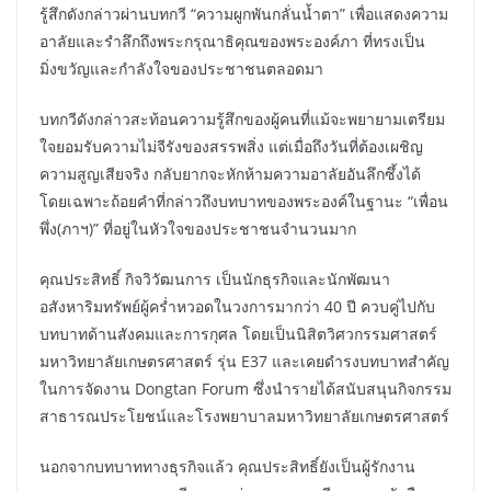
รู้สึกดังกล่าวผ่านบทกวี “ความผูกพันกลั่นน้ำตา” เพื่อแสดงความ
อาลัยและรำลึกถึงพระกรุณาธิคุณของพระองค์ภา ที่ทรงเป็น
มิ่งขวัญและกำลังใจของประชาชนตลอดมา
บทกวีดังกล่าวสะท้อนความรู้สึกของผู้คนที่แม้จะพยายามเตรียม
ใจยอมรับความไม่จีรังของสรรพสิ่ง แต่เมื่อถึงวันที่ต้องเผชิญ
ความสูญเสียจริง กลับยากจะหักห้ามความอาลัยอันลึกซึ้งได้
โดยเฉพาะถ้อยคำที่กล่าวถึงบทบาทของพระองค์ในฐานะ “เพื่อน
พึ่ง(ภาฯ)” ที่อยู่ในหัวใจของประชาชนจำนวนมาก
คุณประสิทธิ์ กิจวิวัฒนการ เป็นนักธุรกิจและนักพัฒนา
อสังหาริมทรัพย์ผู้คร่ำหวอดในวงการมากว่า 40 ปี ควบคู่ไปกับ
บทบาทด้านสังคมและการกุศล โดยเป็นนิสิตวิศวกรรมศาสตร์
มหาวิทยาลัยเกษตรศาสตร์ รุ่น E37 และเคยดำรงบทบาทสำคัญ
ในการจัดงาน Dongtan Forum ซึ่งนำรายได้สนับสนุนกิจกรรม
สาธารณประโยชน์และโรงพยาบาลมหาวิทยาลัยเกษตรศาสตร์
นอกจากบทบาททางธุรกิจแล้ว คุณประสิทธิ์ยังเป็นผู้รักงาน