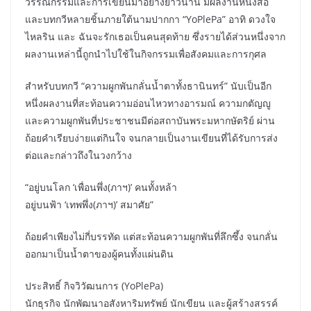
วรรณกรรมและการเขียนมาอย่างยาวนาน มีผลงานหนังสือ
และบทกวีหลายชิ้นภายใต้นามปากกา “YoPlePa” อาทิ ดวงใจ
ไหลริน และ ฉันจะรักเธอเป็นคนสุดท้าย ซึ่งรายได้ส่วนหนึ่งจาก
ผลงานเหล่านี้ถูกนำไปใช้ในกิจกรรมเพื่อสังคมและการกุศล
สำหรับบทกวี “ความผูกพันกลั่นน้ำตาทั้งธานินทร์” นับเป็นอีก
หนึ่งผลงานที่สะท้อนความอ่อนไหวทางอารมณ์ ความกตัญญู
และความผูกพันที่ประชาชนมีต่อสถาบันพระมหากษัตริย์ ผ่าน
ถ้อยคำเรียบง่ายแต่กินใจ จนกลายเป็นงานเขียนที่ได้รับการส่ง
ต่อและกล่าวถึงในวงกว้าง
“อยู่บนโลก ‘เพื่อนพึ่ง(ภาฯ)’ คนทั้งหล้า
อยู่บนฟ้า ‘เทพพึ่ง(ภาฯ)’ สมาศัย”
ถ้อยคำเพียงไม่กี่บรรทัด แต่สะท้อนความผูกพันที่ลึกซึ้ง จนกลั่น
ออกมาเป็นน้ำตาของผู้คนทั้งแผ่นดิน
ประสิทธิ์ กิจวิวัฒนการ (YoPlePa)
นักธุรกิจ นักพัฒนาอสังหาริมทรัพย์ นักเขียน และผู้สร้างสรรค์