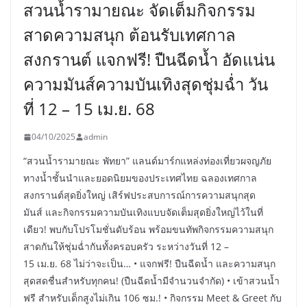
สวนน้ำรามายณะ จัดเต็มกิจกรรม
สาดความสนุก ต้อนรับเทศกาล
สงกรานต์ แจกฟรี! ปืนฉีดน้ำ อัดแน่น
ความมันส์ความบันเทิงสุดชุ่มฉ่ำ วัน
ที่ 12 – 15 เม.ย. 68
04/10/2025
admin
“สวนน้ำรามายณะ พัทยา” แลนด์มาร์กแหล่งท่องเที่ยวผจญภัย
ทางน้ำชั้นนำและยอดนิยมของประเทศไทย ฉลองเทศกาล
สงกรานต์สุดยิ่งใหญ่ เสิร์ฟประสบการณ์การความสนุกสุด
มันส์ และกิจกรรมความบันเทิงแบบจัดเต็มสุดยิ่งใหญ่ไว้ในที่
เดียว! พบกับโปรโมชั่นดับร้อน พร้อมขนทัพกิจกรรมความสนุก
สาดกันให้ชุ่มฉ่ำกันทั้งครอบครัว ระหว่างวันที่ 12 –
15 เม.ย. 68 ไม่ว่าจะเป็น… • แจกฟรี! ปืนฉีดน้ำ และความสนุก
สุดสดชื่นสำหรับทุกคน! (ปืนฉีดน้ำมีจำนวนจำกัด) • เข้าสวนน้ำ
ฟรี สำหรับเด็กสูงไม่เกิน 106 ซม.! • กิจกรรม Meet & Greet กับ