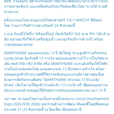
ททท. ร่วมมือกับ จุฬาลงกรณ์มหาวิทยาลัย จัดสัมมนาทางวิชาการและ
การตลาดเชิงรุก แนะเคล็ดลับปรับธุรกิจท่องเที่ยวไทย “ขายได้ ขายดี
ขายนาน”
ครั้งแรกของไทย ส่งอุปกรณ์วิทยาศาสตร์ “CE-7 MATCH” ฝีมือคน
ไทย ร่วมภารกิจสำรวจดวงจันทร์ 24 สิงหาคมนี้
ก.ล.ต.นับหนึ่งไฟลิ่ง “ฟร้อนท์ไลน์ เอ็นจิเนียริ่ง” FLE ขาย IPO 100 ล้าน
หุ้น ขยายธุรกิจให้เช่าเครื่องสูบน้ำ และธุรกิจบริการด้านน้ำ พร้อม
ระดมทุนตลาดmai
SMARTHOME ฉลองครบรอบ 13 ปี จัดใหญ่! ชวนลูกค้าร่วมกิจกรรม
Lucky Draw ลุ้นรับฟรี 13 รางวัล ตอบแทนทุกความไว้วางใจบริษัท ส
เต็ป ฟอร์เวิร์ด กรุ๊ป จำกัด หรือ SMARTHOME แบรนด์เครื่องใช้ไฟฟ้า
ภายในบ้านของคนไทย ฉลองครบรอบ 13 ปีแห่งความสำเร็จ พร้อม
ขอบคุณลูกค้าทั่วประเทศที่ให้การสนับสนุนแบรนด์มาอย่างต่อเนื่อง
ด้วยการจัดกิจกรรมพิเศษ “SMARTHOME ครบรอบ 13 ปี Lucky
Draw” เปิดโอกาสให้ลูกค้าร่วมลุ้นรับ 13 รางวัล ฟรี เพื่อส่งมอบความ
สุขและแทนคำขอบคุณให้กับทุกการสนับสนุนตลอดระยะเวลา 13 ปี
รมว.พม. ชวนคนไทยร่วมเป็นส่วนหนึ่งของงาน Social Development
Expo 2026 (SDX 2026) มหกรรมด้านการพัฒนาสังคมที่ใหญ่ที่สุดของ
ประเทศ 21–23 สิงหาคมนี้ ณ อิมแพ็ค เมืองทองธานี