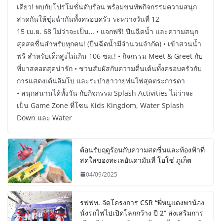
เดียว! พบกับโปรโมชั่นดับร้อน พร้อมขนทัพกิจกรรมความสนุก
สาดกันให้ชุ่มฉ่ำกันทั้งครอบครัว ระหว่างวันที่ 12 –
15 เม.ย. 68 ไม่ว่าจะเป็น… • แจกฟรี! ปืนฉีดน้ำ และความสนุก
สุดสดชื่นสำหรับทุกคน! (ปืนฉีดน้ำมีจำนวนจำกัด) • เข้าสวนน้ำ
ฟรี สำหรับเด็กสูงไม่เกิน 106 ซม.! • กิจกรรม Meet & Greet กับ
พี่มาสคอตสุดน่ารัก • ชวนสัมผัสกับความตื่นเต้นทั้งครอบครัวกับ
การแสดงเต้นลิมโบ และระบำฮาวายพ่นไฟสุดตระการตา
• สนุกสนานได้ทั้งวัน กับกิจกรรม Splash Activities ไม่ว่าจะ
เป็น Game Zone ที่โซน Kids Kingdom, Water Splash
Down และ Water
ต้อนรับฤดูร้อนกับความสดชื่นและท้องฟ้าที่
สดใสของทะเลอันดามันที่ โอโซ่ ภูเก็ต
04/09/2025
รฟฟท. จัดโครงการ CSR “พี่หนูแดงพาน้อง
นั่งรถไฟไปเปิดโลกกว้าง ปี 2” ส่งเสริมการ