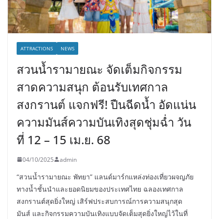
ATTRACTIONS
NEWS
สวนน้ำรามายณะ จัดเต็มกิจกรรม
สาดความสนุก ต้อนรับเทศกาล
สงกรานต์ แจกฟรี! ปืนฉีดน้ำ อัดแน่น
ความมันส์ความบันเทิงสุดชุ่มฉ่ำ วัน
ที่ 12 – 15 เม.ย. 68
04/10/2025
admin
“สวนน้ำรามายณะ พัทยา” แลนด์มาร์กแหล่งท่องเที่ยวผจญภัย
ทางน้ำชั้นนำและยอดนิยมของประเทศไทย ฉลองเทศกาล
สงกรานต์สุดยิ่งใหญ่ เสิร์ฟประสบการณ์การความสนุกสุด
มันส์ และกิจกรรมความบันเทิงแบบจัดเต็มสุดยิ่งใหญ่ไว้ในที่