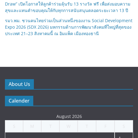
Draw” เปิดโอกาสให้ลูกค้าร่วมลุ้นรับ 13 รางวัล ฟรี เพื่อส่งมอบความ
สุขและแทนคำขอบคุณให้กับทุกการสนับสนุนตลอดระยะเวลา 13 ปี
รมว.พม. ชวนคนไทยร่วมเป็นส่วนหนึ่งของงาน Social Development
Expo 2026 (SDX 2026) มหกรรมด้านการพัฒนาสังคมที่ใหญ่ที่สุดของ
ประเทศ 21–23 สิงหาคมนี้ ณ อิมแพ็ค เมืองทองธานี
About Us
Calender
August 2026
S
M
T
W
T
F
S