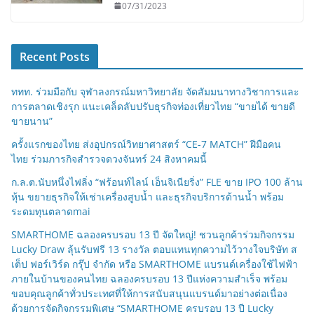
07/31/2023
Recent Posts
ททท. ร่วมมือกับ จุฬาลงกรณ์มหาวิทยาลัย จัดสัมมนาทางวิชาการและ
การตลาดเชิงรุก แนะเคล็ดลับปรับธุรกิจท่องเที่ยวไทย “ขายได้ ขายดี
ขายนาน”
ครั้งแรกของไทย ส่งอุปกรณ์วิทยาศาสตร์ “CE-7 MATCH” ฝีมือคน
ไทย ร่วมภารกิจสำรวจดวงจันทร์ 24 สิงหาคมนี้
ก.ล.ต.นับหนึ่งไฟลิ่ง “ฟร้อนท์ไลน์ เอ็นจิเนียริ่ง” FLE ขาย IPO 100 ล้าน
หุ้น ขยายธุรกิจให้เช่าเครื่องสูบน้ำ และธุรกิจบริการด้านน้ำ พร้อม
ระดมทุนตลาดmai
SMARTHOME ฉลองครบรอบ 13 ปี จัดใหญ่! ชวนลูกค้าร่วมกิจกรรม
Lucky Draw ลุ้นรับฟรี 13 รางวัล ตอบแทนทุกความไว้วางใจบริษัท ส
เต็ป ฟอร์เวิร์ด กรุ๊ป จำกัด หรือ SMARTHOME แบรนด์เครื่องใช้ไฟฟ้า
ภายในบ้านของคนไทย ฉลองครบรอบ 13 ปีแห่งความสำเร็จ พร้อม
ขอบคุณลูกค้าทั่วประเทศที่ให้การสนับสนุนแบรนด์มาอย่างต่อเนื่อง
ด้วยการจัดกิจกรรมพิเศษ “SMARTHOME ครบรอบ 13 ปี Lucky