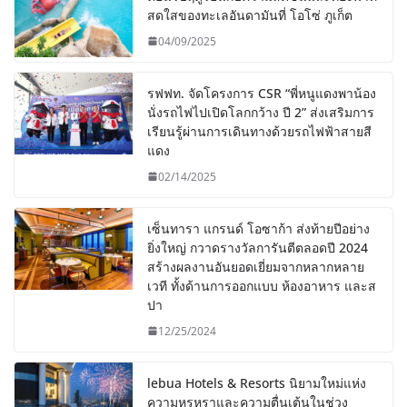
สดใสของทะเลอันดามันที่ โอโซ่ ภูเก็ต
04/09/2025
รฟฟท. จัดโครงการ CSR “พี่หนูแดงพาน้อง
นั่งรถไฟไปเปิดโลกกว้าง ปี 2” ส่งเสริมการ
เรียนรู้ผ่านการเดินทางด้วยรถไฟฟ้าสายสี
แดง
02/14/2025
เซ็นทารา แกรนด์ โอซาก้า ส่งท้ายปีอย่าง
ยิ่งใหญ่ กวาดรางวัลการันตีตลอดปี 2024
สร้างผลงานอันยอดเยี่ยมจากหลากหลาย
เวที ทั้งด้านการออกแบบ ห้องอาหาร และส
ปา
12/25/2024
lebua Hotels & Resorts นิยามใหม่แห่ง
ความหรูหราและความตื่นเต้นในช่วง