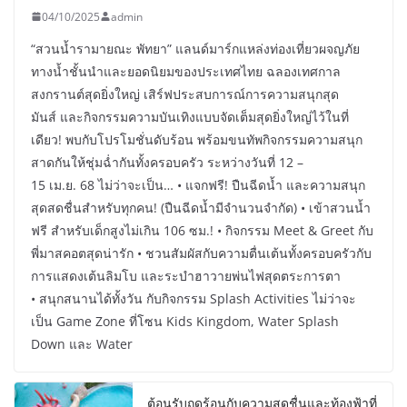
04/10/2025
admin
“สวนน้ำรามายณะ พัทยา” แลนด์มาร์กแหล่งท่องเที่ยวผจญภัย
ทางน้ำชั้นนำและยอดนิยมของประเทศไทย ฉลองเทศกาล
สงกรานต์สุดยิ่งใหญ่ เสิร์ฟประสบการณ์การความสนุกสุด
มันส์ และกิจกรรมความบันเทิงแบบจัดเต็มสุดยิ่งใหญ่ไว้ในที่
เดียว! พบกับโปรโมชั่นดับร้อน พร้อมขนทัพกิจกรรมความสนุก
สาดกันให้ชุ่มฉ่ำกันทั้งครอบครัว ระหว่างวันที่ 12 –
15 เม.ย. 68 ไม่ว่าจะเป็น… • แจกฟรี! ปืนฉีดน้ำ และความสนุก
สุดสดชื่นสำหรับทุกคน! (ปืนฉีดน้ำมีจำนวนจำกัด) • เข้าสวนน้ำ
ฟรี สำหรับเด็กสูงไม่เกิน 106 ซม.! • กิจกรรม Meet & Greet กับ
พี่มาสคอตสุดน่ารัก • ชวนสัมผัสกับความตื่นเต้นทั้งครอบครัวกับ
การแสดงเต้นลิมโบ และระบำฮาวายพ่นไฟสุดตระการตา
• สนุกสนานได้ทั้งวัน กับกิจกรรม Splash Activities ไม่ว่าจะ
เป็น Game Zone ที่โซน Kids Kingdom, Water Splash
Down และ Water
ต้อนรับฤดูร้อนกับความสดชื่นและท้องฟ้าที่