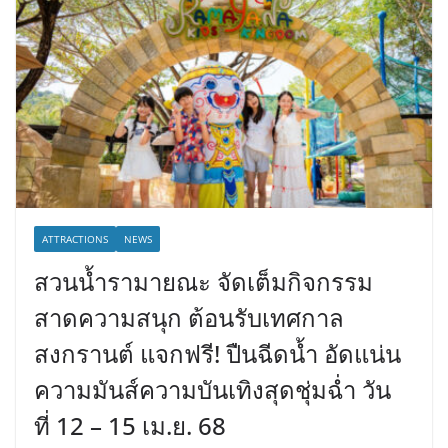
ATTRACTIONS
NEWS
สวนน้ำรามายณะ จัดเต็มกิจกรรม
สาดความสนุก ต้อนรับเทศกาล
สงกรานต์ แจกฟรี! ปืนฉีดน้ำ อัดแน่น
ความมันส์ความบันเทิงสุดชุ่มฉ่ำ วัน
ที่ 12 – 15 เม.ย. 68