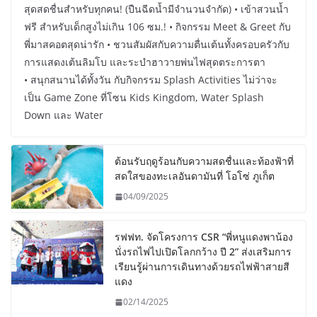
สุดสดชื่นสำหรับทุกคน! (ปืนฉีดน้ำมีจำนวนจำกัด) • เข้าสวนน้ำ
ฟรี สำหรับเด็กสูงไม่เกิน 106 ซม.! • กิจกรรม Meet & Greet กับ
พี่มาสคอตสุดน่ารัก • ชวนสัมผัสกับความตื่นเต้นทั้งครอบครัวกับ
การแสดงเต้นลิมโบ และระบำฮาวายพ่นไฟสุดตระการตา
• สนุกสนานได้ทั้งวัน กับกิจกรรม Splash Activities ไม่ว่าจะ
เป็น Game Zone ที่โซน Kids Kingdom, Water Splash
Down และ Water
ต้อนรับฤดูร้อนกับความสดชื่นและท้องฟ้าที่
สดใสของทะเลอันดามันที่ โอโซ่ ภูเก็ต
04/09/2025
รฟฟท. จัดโครงการ CSR “พี่หนูแดงพาน้อง
นั่งรถไฟไปเปิดโลกกว้าง ปี 2” ส่งเสริมการ
เรียนรู้ผ่านการเดินทางด้วยรถไฟฟ้าสายสี
แดง
02/14/2025