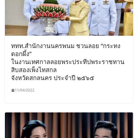
ททท.สำนักงานนครพนม ชวนลอย “กระทง
ดอกผึ้ง”
ในงานเทศกาลลอยพระประทีปพระราชทาน
สิบสองเพ็งไทสกล
จังหวัดสกลนคร ประจำปี ๒๕๖๕
11/04/2022