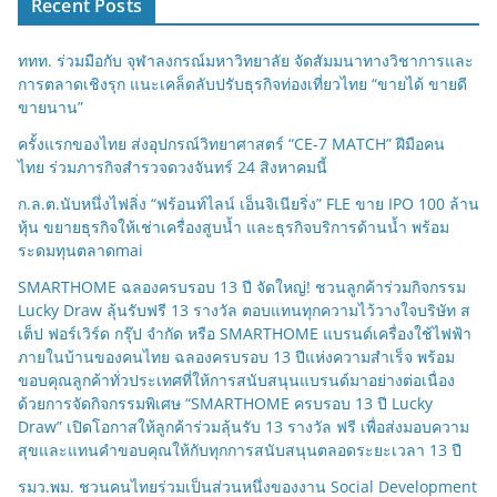
Recent Posts
ททท. ร่วมมือกับ จุฬาลงกรณ์มหาวิทยาลัย จัดสัมมนาทางวิชาการและ
การตลาดเชิงรุก แนะเคล็ดลับปรับธุรกิจท่องเที่ยวไทย “ขายได้ ขายดี
ขายนาน”
ครั้งแรกของไทย ส่งอุปกรณ์วิทยาศาสตร์ “CE-7 MATCH” ฝีมือคน
ไทย ร่วมภารกิจสำรวจดวงจันทร์ 24 สิงหาคมนี้
ก.ล.ต.นับหนึ่งไฟลิ่ง “ฟร้อนท์ไลน์ เอ็นจิเนียริ่ง” FLE ขาย IPO 100 ล้าน
หุ้น ขยายธุรกิจให้เช่าเครื่องสูบน้ำ และธุรกิจบริการด้านน้ำ พร้อม
ระดมทุนตลาดmai
SMARTHOME ฉลองครบรอบ 13 ปี จัดใหญ่! ชวนลูกค้าร่วมกิจกรรม
Lucky Draw ลุ้นรับฟรี 13 รางวัล ตอบแทนทุกความไว้วางใจบริษัท ส
เต็ป ฟอร์เวิร์ด กรุ๊ป จำกัด หรือ SMARTHOME แบรนด์เครื่องใช้ไฟฟ้า
ภายในบ้านของคนไทย ฉลองครบรอบ 13 ปีแห่งความสำเร็จ พร้อม
ขอบคุณลูกค้าทั่วประเทศที่ให้การสนับสนุนแบรนด์มาอย่างต่อเนื่อง
ด้วยการจัดกิจกรรมพิเศษ “SMARTHOME ครบรอบ 13 ปี Lucky
Draw” เปิดโอกาสให้ลูกค้าร่วมลุ้นรับ 13 รางวัล ฟรี เพื่อส่งมอบความ
สุขและแทนคำขอบคุณให้กับทุกการสนับสนุนตลอดระยะเวลา 13 ปี
รมว.พม. ชวนคนไทยร่วมเป็นส่วนหนึ่งของงาน Social Development