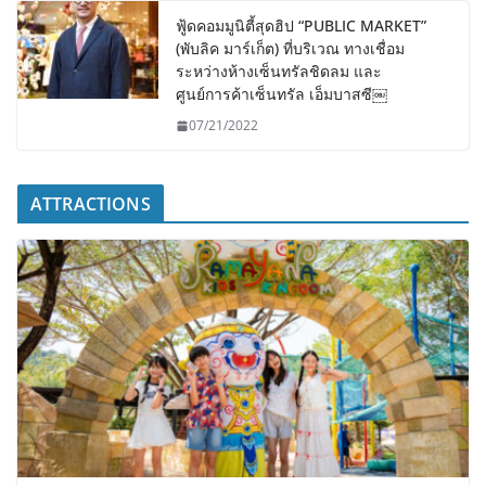
ฟู้ดคอมมูนิตี้สุดฮิป “PUBLIC MARKET”
(พับลิค มาร์เก็ต) ที่บริเวณ ทางเชื่อม
ระหว่างห้างเซ็นทรัลชิดลม และ
ศูนย์การค้าเซ็นทรัล เอ็มบาสซี￼
07/21/2022
ATTRACTIONS