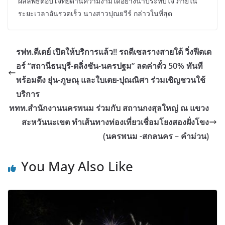
ผลลัพธ์ตอบโจทย์ด้านความงามได้อย่างน่าประทับใจ ภายใน
ระยะเวลาอันรวดเร็ว นางสาวปุณยวีร์ กล่าวในที่สุด
รฟท.ดีเดย์ เปิดให้บริการแล้ว!! รถดีเซลรางสายใต้ วิ่งฟีดเด
อร์ “สถานีธนบุรี-ตลิ่งชัน-นครปฐม” ลดค่าตั๋ว 50% ทันที
พร้อมดึง ยุ่น-ภูษณุ และใบเตย-ปุณณิศา ร่วมเชิญชวนใช้
บริการ
ททท.สำนักงานนครพนม ร่วมกับ สถานกงสุลใหญ่ ณ แขวง
สะหวันนะเขต ทำเส้นทางท่องเที่ยวเชื่อมโยงสองฝั่งโขง
(นครพนม -สกลนคร – คำม่วน)
You May Also Like