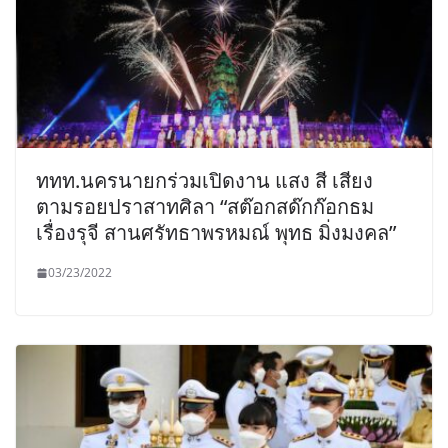
ททท.นครนายกร่วมเปิดงาน แสง สี เสียง
ตามรอยปราสาทศิลา “สต๊อกสด๊กก๊อกธม
เรื่องรุจี สานศรัทธาพรหมณ์ พุทธ มิ่งมงคล”
03/23/2022