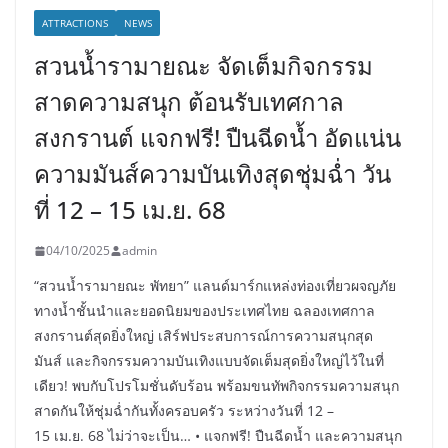
ATTRACTIONS
NEWS
สวนน้ำรามายณะ จัดเต็มกิจกรรม
สาดความสนุก ต้อนรับเทศกาล
สงกรานต์ แจกฟรี! ปืนฉีดน้ำ อัดแน่น
ความมันส์ความบันเทิงสุดชุ่มฉ่ำ วัน
ที่ 12 – 15 เม.ย. 68
04/10/2025
admin
“สวนน้ำรามายณะ พัทยา” แลนด์มาร์กแหล่งท่องเที่ยวผจญภัย
ทางน้ำชั้นนำและยอดนิยมของประเทศไทย ฉลองเทศกาล
สงกรานต์สุดยิ่งใหญ่ เสิร์ฟประสบการณ์การความสนุกสุด
มันส์ และกิจกรรมความบันเทิงแบบจัดเต็มสุดยิ่งใหญ่ไว้ในที่
เดียว! พบกับโปรโมชั่นดับร้อน พร้อมขนทัพกิจกรรมความสนุก
สาดกันให้ชุ่มฉ่ำกันทั้งครอบครัว ระหว่างวันที่ 12 –
15 เม.ย. 68 ไม่ว่าจะเป็น… • แจกฟรี! ปืนฉีดน้ำ และความสนุก