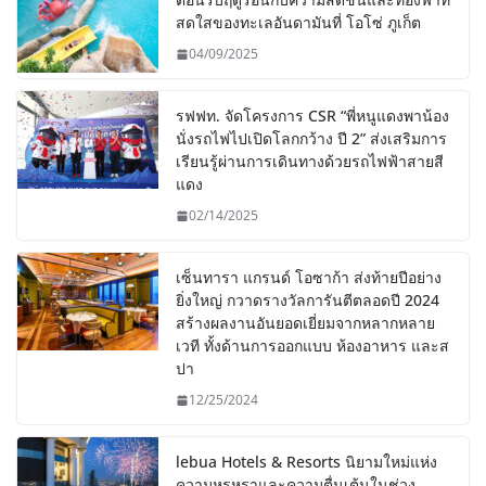
สดใสของทะเลอันดามันที่ โอโซ่ ภูเก็ต
04/09/2025
รฟฟท. จัดโครงการ CSR “พี่หนูแดงพาน้อง
นั่งรถไฟไปเปิดโลกกว้าง ปี 2” ส่งเสริมการ
เรียนรู้ผ่านการเดินทางด้วยรถไฟฟ้าสายสี
แดง
02/14/2025
เซ็นทารา แกรนด์ โอซาก้า ส่งท้ายปีอย่าง
ยิ่งใหญ่ กวาดรางวัลการันตีตลอดปี 2024
สร้างผลงานอันยอดเยี่ยมจากหลากหลาย
เวที ทั้งด้านการออกแบบ ห้องอาหาร และส
ปา
12/25/2024
lebua Hotels & Resorts นิยามใหม่แห่ง
ความหรูหราและความตื่นเต้นในช่วง