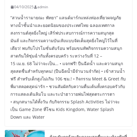
04/10/2025
admin
“สวนน้ำรามายณะ พัทยา” แลนด์มาร์กแหล่งท่องเที่ยวผจญภัย
ทางน้ำชั้นนำและยอดนิยมของประเทศไทย ฉลองเทศกาล
สงกรานต์สุดยิ่งใหญ่ เสิร์ฟประสบการณ์การความสนุกสุด
มันส์ และกิจกรรมความบันเทิงแบบจัดเต็มสุดยิ่งใหญ่ไว้ในที่
เดียว! พบกับโปรโมชั่นดับร้อน พร้อมขนทัพกิจกรรมความสนุก
สาดกันให้ชุ่มฉ่ำกันทั้งครอบครัว ระหว่างวันที่ 12 –
15 เม.ย. 68 ไม่ว่าจะเป็น… • แจกฟรี! ปืนฉีดน้ำ และความสนุก
สุดสดชื่นสำหรับทุกคน! (ปืนฉีดน้ำมีจำนวนจำกัด) • เข้าสวนน้ำ
ฟรี สำหรับเด็กสูงไม่เกิน 106 ซม.! • กิจกรรม Meet & Greet กับ
พี่มาสคอตสุดน่ารัก • ชวนสัมผัสกับความตื่นเต้นทั้งครอบครัวกับ
การแสดงเต้นลิมโบ และระบำฮาวายพ่นไฟสุดตระการตา
• สนุกสนานได้ทั้งวัน กับกิจกรรม Splash Activities ไม่ว่าจะ
เป็น Game Zone ที่โซน Kids Kingdom, Water Splash
Down และ Water
ต้อนรับฤดูร้อนกับความสดชื่นและท้องฟ้าที่