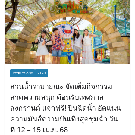
ATTRACTIONS
NEWS
สวนน้ำรามายณะ จัดเต็มกิจกรรม
สาดความสนุก ต้อนรับเทศกาล
สงกรานต์ แจกฟรี! ปืนฉีดน้ำ อัดแน่น
ความมันส์ความบันเทิงสุดชุ่มฉ่ำ วัน
ที่ 12 – 15 เม.ย. 68