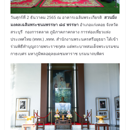
วันศุกร์ที่ 2 ธันวาคม 2565 ณ อาคารเฉลิมพระเกียรติ
สวนมิ่ง
มงคลเฉลิมพระชนมพรรษา ๘๔ พรรษา
อำเภอแก่งคอย จังหวัด
สระบุรี กองการตลาด ภูมิภาคภาคกลาง การท่องเที่ยวแห่ง
ประเทศไทย (ททท.) ,ททท. สำนักงานพระนครศรีอยุธยา ได้เข้า
ร่วมพิธีทำบุญถวายพระราชกุศล แด่พระบาทสมเด็จพระบรมชน
กาธเบศร มหาภูมิพลอดุลยเดชมหาราช บรมนาถบพิตร