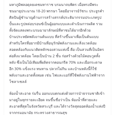
มหาภูมิพลอดุลยเดชมหาราช บรมนาถบพิตร เมื่อทรงมีพระ
ชนมายุประมาณ 18-20 พรรษา โดยมีอาจารย์วัชระ ประยูรคำ
ศิลปินผู้ชำนาญด้านการสร้างสรรค์ประติมากรรมประเภทรูป
ปั้นและรูปหล่อบรอนซ์เป็นผู้ออกแบบและดำเนินการผลิต รวม
ทั้งจัดแสดงพระบรมฉายาลักษณ์ที่หาชมได้ยากอีกด้วย
บ้านประหยัดพลังงานต้นแบบ ที่สร้างขึ้นมาเพื่อเป็นต้นแบบ
สำหรับใครที่อยากมีบ้านที่อนุรักษ์พลังงานและสิ่งแวดล้อม
สอดคล้องกับแนวคิดหลักของสวนแห่งนี้ คือ เป็นสวนที่เป็นมิตร
ต่อสิ่งแวดล้อม โดยเป็นบ้าน 2 ชั้น ก่อสร้างด้วยไม้คอนวูดทั้ง
หลัง ซึ่งเป็นไม้เทียมที่ผลิตจากคอนกรีต 70% และเยื่อกระดาษ
อีก 30% แข็งแรง ทนทาน ปลวกไม่กิน และบ้านหลังนี้ก็ใช้
พลังงานสะอาดทั้งหมด เช่น ไฟและแอร์ที่ใช้พลังงานไฟฟ้าจาก
โซลาเซลล์
ห้องน้ำสะอาด ร่มรื่น ออกแบบตกแต่งด้วยการนำธรรมชาติเข้า
มาอยู่ในทุกรายละเอียด จนขึ้นชื่อว่าเป็น ห้องน้ำที่สวยและ
สะอาดที่สุดในจังหวัดสระบุรี และได้รางวัลสุดยอดห้องน้ำแห่งปี
จากกรมอนามัย กระทรวงสาธารณสุข