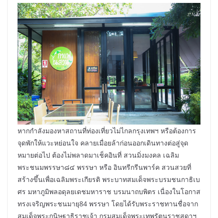
หากกำลังมองหาสถานที่ท่องเที่ยวไม่ไกลกรุงเทพฯ หรือต้องการ
จุดพักให้แวะหย่อนใจ คลายเมื่อยล้าก่อนออกเดินทางต่อสู่จุด
หมายต่อไป ต้องไม่พลาดมาเช็คอินที่ สวนมิ่งมงคล เฉลิม
พระชนมพรรษา๘๔ พรรษา หรือ อินทรีกรีนพาร์ค สวนสวยที่
สร้างขึ้นเพื่อเฉลิมพระเกียรติ พระบาทสมเด็จพระบรมชนกาธิเบ
ศร มหาภูมิพลอดุลยเดชมหาราช บรมนาถบพิตร เนื่องในโอกาส
ทรงเจริญพระชนมายุ84 พรรษา โดยได้รับพระราชทานชื่อจาก
สมเด็จพระกนิษฐาธิราชเจ้า กรมสมเด็จพระเทพรัตนราชสุดาฯ