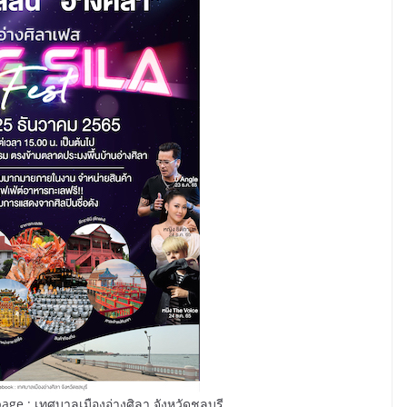
page : เทศบาลเมืองอ่างศิลา จังหวัดชลบุรี