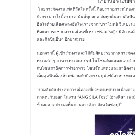
นายวินัย พ้นภัยพ
โดยการจัดงานเฟสติวัลในครั้งนี้ ถือปรากฎการณ์ท่องเ
กิจกรรมวาไรตี้ครบรส มันส์ทุกหยด สดทุกคืนจากศิลปินตัว
ฮีลใจด้วยเสียงเพลงอันไพเราะจาก ‘ปราโมทย์ วิเลปะนะ หรื
ที่จะมากระชากอารมณ์คนขี้เหงา พร้อม ‘หญิง ธิติกานต์’ 
และศิลปินอื่นๆ อีกมากมาย
นอกจากนี้ ผู้เข้าร่วมงานจะได้สัมผัสบรรยากาศการจัดง
ทะเลสด ๆ อาหารทะเลแปรรูป ในโซนจัดแสดงและจำหน
กับโซนสาธิตการทำอาหาร โซนจัดแสดงและสาธิตงานศิล
เด็ดสุดฟินต้องห้ามพลาดกับกิจกรรมบุฟเฟต์อาหารทะเ
“ร่วมสัมผัสประสบการณ์ท่องเที่ยวของเทศบาลเมืองอ่าง
ภาคตะวันออก ในงาน “ANG SILA Fest” (อ่างศิลา เฟส)
ข้ามตลาดประมงพื้นบ้านอ่างศิลา จังหวัดชลบุรี”