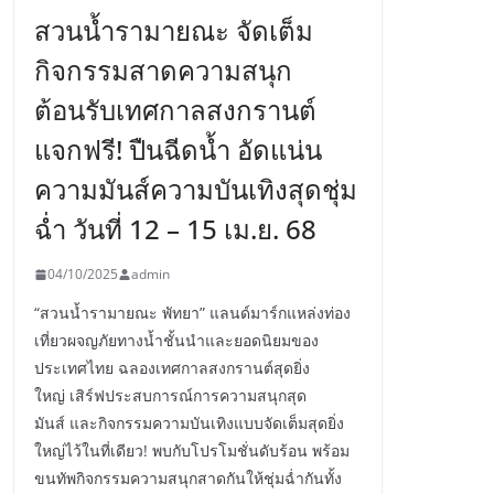
สวนน้ำรามายณะ จัดเต็ม
กิจกรรมสาดความสนุก
ต้อนรับเทศกาลสงกรานต์
แจกฟรี! ปืนฉีดน้ำ อัดแน่น
ความมันส์ความบันเทิงสุดชุ่ม
ฉ่ำ วันที่ 12 – 15 เม.ย. 68
04/10/2025
admin
“สวนน้ำรามายณะ พัทยา” แลนด์มาร์กแหล่งท่อง
เที่ยวผจญภัยทางน้ำชั้นนำและยอดนิยมของ
ประเทศไทย ฉลองเทศกาลสงกรานต์สุดยิ่ง
ใหญ่ เสิร์ฟประสบการณ์การความสนุกสุด
มันส์ และกิจกรรมความบันเทิงแบบจัดเต็มสุดยิ่ง
ใหญ่ไว้ในที่เดียว! พบกับโปรโมชั่นดับร้อน พร้อม
ขนทัพกิจกรรมความสนุกสาดกันให้ชุ่มฉ่ำกันทั้ง