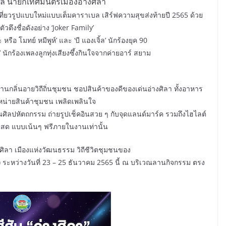
าล นายกเทศมนตรีเมืองอ่างศิลา
ที่ยวรูปแบบใหม่แบบเต็มคาราเบล เสิร์ฟความสุขส่งท้ายปี 2565 ด้วย
ตึงชื่อดังอย่าง ‘Joker Family’
อ โมทย์ หมีพูห์’ และ ‘บี แองเจิ้ล’ นักร้องยุค 90
นักร้องเพลงลูกทุ่งเสียงซึ้งกินใจจากค่ายอาร์ สยาม
านกลิ่นอายวิถีถิ่นชุมชน ชอปสินค้าของดีของเด่นอ่างศิลา ทั้งอาหาร
่ายสินค้าชุมชน เพลิดเพลินใจ
ปหัตถกรรม ถ่ายรูปเช็คอินสวย ๆ กับจุดแลนด์มาร์ค รวมถึงไฮไลต์
ลสด แบบเน้นๆ ฟรีภายในงานเท่านั้น
ศิลา เมืองแห่งวัฒนธรรม วิถีชีวิตชุมชนของ
 ระหว่างวันที่ 23 – 25 ธันวาคม 2565 นี้ ณ บริเวณลานกิจกรรม ตรง