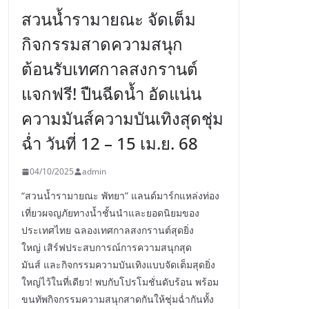
สวนน้ำรามายณะ จัดเต็ม
กิจกรรมสาดความสนุก
ต้อนรับเทศกาลสงกรานต์
แจกฟรี! ปืนฉีดน้ำ อัดแน่น
ความมันส์ความบันเทิงสุดชุ่ม
ฉ่ำ วันที่ 12 – 15 เม.ย. 68
04/10/2025
admin
“สวนน้ำรามายณะ พัทยา” แลนด์มาร์กแหล่งท่อง
เที่ยวผจญภัยทางน้ำชั้นนำและยอดนิยมของ
ประเทศไทย ฉลองเทศกาลสงกรานต์สุดยิ่ง
ใหญ่ เสิร์ฟประสบการณ์การความสนุกสุด
มันส์ และกิจกรรมความบันเทิงแบบจัดเต็มสุดยิ่ง
ใหญ่ไว้ในที่เดียว! พบกับโปรโมชั่นดับร้อน พร้อม
ขนทัพกิจกรรมความสนุกสาดกันให้ชุ่มฉ่ำกันทั้ง