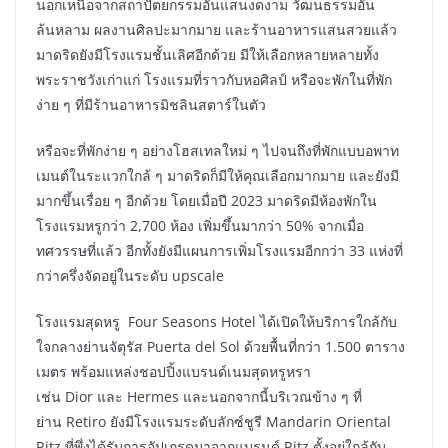
นอกเหนือจากสถาปัตยกรรมอันแสนงดงาม วัฒนธรรมอัน
ล้นหลาม ผลงานศิลปะมากมาย และร้านอาหารแสนสวยแล้ว
มาดริดยังมีโรงแรมชั้นเลิศอีกด้วย มีให้เลือกหลายหลายทั้ง
พระราชวังเก่าแก่ โรงแรมที่ราวกับหอศิลป์ หรือจะพักในที่พัก
ง่าย ๆ ที่มีร้านอาหารมิชลินสตาร์ในตัว
หรือจะที่พักง่าย ๆ อย่างโฮสเทลใหม่ ๆ ไปจนถึงที่พักแบบอพาท
เมนต์ในระแวกใกล้ ๆ มาดริดก็มีให้คุณเลือกมากมาย และยังมี
มากขึ้นเรื่อย ๆ อีกด้วย โดยเมื่อปี 2023 มาดริดมีห้องพักใน
โรงแรมหรูกว่า 2,700 ห้อง เพิ่มขึ้นมากว่า 50% จากเมื่อ
ทศวรรษที่แล้ว อีกทั้งยังมีแผนการเพิ่มโรงแรมอีกกว่า 33 แห่งที่
กว่าครึ่งจัดอยู่ในระดับ upscale
โรงแรมสุดหรู Four Seasons Hotel ได้เปิดให้บริการใกล้กับ
ใจกลางย่านจัตุรัส Puerta del Sol ด้วยพื้นที่กว่า 1.500 ตาราง
เมตร พร้อมแหล่งชอปปิ้งแบรนด์เนมสุดหรูหรา
เช่น Dior และ Hermes และนอกจากนี้บริเวณข้าง ๆ ที่
ย่าน Retiro ยังมีโรงแรมระดับลักซ์ชูรี Mandarin Oriental
Ritz ที่พึ่งได้รับการอัปเกรดมาจากแบรนด์ Ritz ตั้งอยู่ใกล้กับ