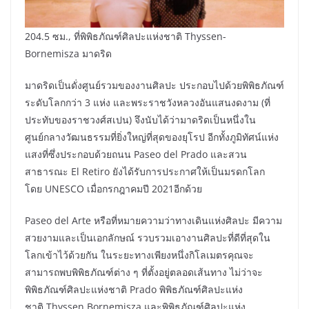
204.5 ซม., ที่พิพิธภัณฑ์ศิลปะแห่งชาติ Thyssen-
Bornemisza มาดริด
มาดริดเป็นดั่งศูนย์รวมของงานศิลปะ ประกอบไปด้วยพิพิธภัณฑ์
ระดับโลกกว่า 3 แห่ง และพระราชวังหลวงอันแสนงดงาม (ที่
ประทับของราชวงศ์สเปน) จึงนับได้ว่ามาดริดเป็นหนึ่งใน
ศูนย์กลางวัฒนธรรมที่ยิ่งใหญ่ที่สุดของยุโรป อีกทั้งภูมิทัศน์แห่ง
แสงที่ซึ่งประกอบด้วยถนน Paseo del Prado และสวน
สาธารณะ El Retiro ยังได้รับการประกาศให้เป็นมรดกโลก
โดย UNESCO เมื่อกรกฎาคมปี 2021อีกด้วย
Paseo del Arte หรือที่หมายความว่าทางเดินแห่งศิลปะ มีความ
สวยงามและเป็นเอกลักษณ์ รวบรวมเอางานศิลปะที่ดีที่สุดใน
โลกเข้าไว้ด้วยกัน ในระยะทางเพียงหนึ่งกิโลเมตรคุณจะ
สามารถพบพิพิธภัณฑ์ต่าง ๆ ที่ตั้งอยู่ตลอดเส้นทาง ไม่ว่าจะ
พิพิธภัณฑ์ศิลปะแห่งชาติ Prado พิพิธภัณฑ์ศิลปะแห่ง
ชาติ Thyssen Bornemisza และพิพิธภัณฑ์ศิลปะแห่ง