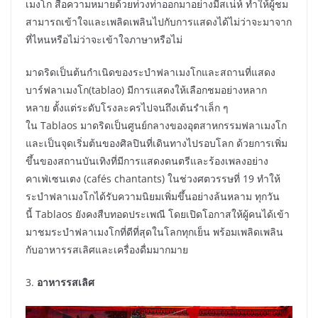
เมงโก สื่อความหมายด้วยท่วงท่าออกมาอย่างมีสเน่ห์ ทำให้ผู้ชม
สามารถเข้าใจและเพลิดเพลินไปกับการแสดงได้ไม่ว่าจะมาจาก
ที่ไหนหรือไม่ว่าจะเข้าใจภาษาหรือไม่
มาดริดเป็นต้นกำเนิดของระบำฟลาเมงโกและสถานที่แสดง
บาร์ฟลาเมงโก(tablao) มีการแสดงให้เลือกชมอย่างหลาก
หลาย ตั้งแต่ระดับโรงละครไปจนถึงเต้นรำเล็ก ๆ
ใน Tablaos มาดริดเป็นศูนย์กลางของอุตสาหกรรมฟลาเมงโก
และเป็นจุดเริ่มต้นของศิลปินที่เดินทางไปรอบโลก ด้วยการเพิ่ม
ขึ้นของสถานบันเทิงที่มีการแสดงดนตรีและร้องเพลงอย่าง
คาเฟ่เซนเตง (cafés chantants) ในช่วงศตวรรษที่ 19 ทำให้
ระบำฟลาเมงโกได้รับความนิยมเพิ่มขึ้นอย่างล้นหลาม ทุกวัน
นี้ Tablaos ยังคงสืบทอดประเพณี โดยเปิดโอกาสให้ผู้คนได้เข้า
มาชมระบำฟลาเมงโกที่ดีที่สุดในโลกทุกเย็น พร้อมเพลิดเพลิน
กับอาหารรสเลิศและเครื่องดื่มมากมาย
3.
อาหารรสเลิศ