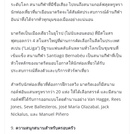
ระดับโลก สนามกีฬาที่มีชื่อเสียง ไปจนถึงสนามกอล์ฟสุดหรูหรา
นักท่องเที่ยวที่มาเยือนมาดริดจะได้สัมผัสประสบการณ์ด้านกีฬา
อันน่าทึ่งได้จากทั่วทุกมุมของเมืองอย่างแน่นอน
มาดริดเป็นเมืองเดียวในยุโรป (ไม่นับลอนดอน) ที่มีสโมสร
ฟุตบอลกว่า 4 สโมสรใหญ่ที่ผ่านการคัดเลือกในลีคในประเทศ
สเปน (“LaLiga”) มีฐานแฟนคลับล้นหลามทั่วโลกเป็นชุมชนที่
เข้มแข็ง สนามกีฬา Santiago Bernabéu เป็นสนามกีฬาที่เป็น
หัวใจหลักของมาดริดมอบโอกาสให้นักท่องเที่ยวได้รับ
ประสบการณ์ที่ลงตัวและบริการทัวร์พาเที่ยว
สำหรับนักท่องเที่ยวที่ต้องการฝึกวงสวิง มาดริดเองก็มีสนาม
กอล์ฟอันแสนหรูหรากว่า 20 แห่ง ให้ได้เลือกสรรค์ และมีสนาม
กอล์ฟที่ได้รับการออกแบบโดยตำนานอย่าง Van Hagge, Rees
Jones, Seve Ballesteros, José María Olazabal, Jack
Nickalus, และ Manuel Piñero
9.
ความสนุกสนานสำหรับครอบครัว