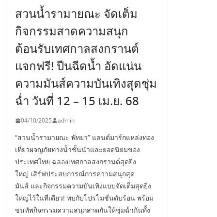
สวนน้ำรามายณะ จัดเต็ม
กิจกรรมสาดความสนุก
ต้อนรับเทศกาลสงกรานต์
แจกฟรี! ปืนฉีดน้ำ อัดแน่น
ความมันส์ความบันเทิงสุดชุ่ม
ฉ่ำ วันที่ 12 – 15 เม.ย. 68
04/10/2025
admin
“สวนน้ำรามายณะ พัทยา” แลนด์มาร์กแหล่งท่อง
เที่ยวผจญภัยทางน้ำชั้นนำและยอดนิยมของ
ประเทศไทย ฉลองเทศกาลสงกรานต์สุดยิ่ง
ใหญ่ เสิร์ฟประสบการณ์การความสนุกสุด
มันส์ และกิจกรรมความบันเทิงแบบจัดเต็มสุดยิ่ง
ใหญ่ไว้ในที่เดียว! พบกับโปรโมชั่นดับร้อน พร้อม
ขนทัพกิจกรรมความสนุกสาดกันให้ชุ่มฉ่ำกันทั้ง