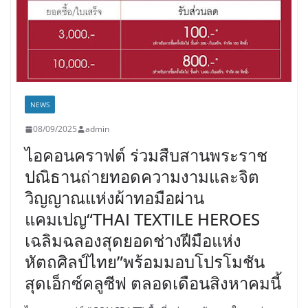
NEWS
08/09/2025
admin
ไอคอนคราฟต์ ร่วมสืบสานพระราช
ปณิธานถ่ายทอดความงามและจิต
วิญญาณแห่งผ้าทอมือผ่าน
แคมเปญ“THAI TEXTILE HEROES
เฉลิมฉลองสุดยอดช่างฝีมือแห่ง
หัตถศิลป์ไทย”พร้อมมอบโปรโมชัน
สุดเอ็กซ์คลูซีฟ ตลอดเดือนสิงหาคมนี้