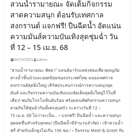
สวนน้ำรามายณะ จัดเต็มกิจกรรม
สาดความสนุก ต้อนรับเทศกาล
สงกรานต์ แจกฟรี! ปืนฉีดน้ำ อัดแน่น
ความมันส์ความบันเทิงสุดชุ่มฉ่ำ วัน
ที่ 12 – 15 เม.ย. 68
04/10/2025
admin
“สวนน้ำรามายณะ พัทยา” แลนด์มาร์กแหล่งท่องเที่ยวผจญภัย
ทางน้ำชั้นนำและยอดนิยมของประเทศไทย ฉลองเทศกาล
สงกรานต์สุดยิ่งใหญ่ เสิร์ฟประสบการณ์การความสนุกสุด
มันส์ และกิจกรรมความบันเทิงแบบจัดเต็มสุดยิ่งใหญ่ไว้ในที่
เดียว! พบกับโปรโมชั่นดับร้อน พร้อมขนทัพกิจกรรมความสนุก
สาดกันให้ชุ่มฉ่ำกันทั้งครอบครัว ระหว่างวันที่ 12 –
15 เม.ย. 68 ไม่ว่าจะเป็น… • แจกฟรี! ปืนฉีดน้ำ และความสนุก
สุดสดชื่นสำหรับทุกคน! (ปืนฉีดน้ำมีจำนวนจำกัด) • เข้าสวนน้ำ
ฟรี สำหรับเด็กสูงไม่เกิน 106 ซม.! • กิจกรรม Meet & Greet กับ