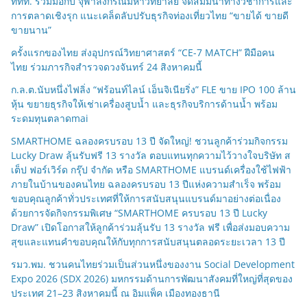
ททท. ร่วมมือกับ จุฬาลงกรณ์มหาวิทยาลัย จัดสัมมนาทางวิชาการและ
การตลาดเชิงรุก แนะเคล็ดลับปรับธุรกิจท่องเที่ยวไทย “ขายได้ ขายดี
ขายนาน”
ครั้งแรกของไทย ส่งอุปกรณ์วิทยาศาสตร์ “CE-7 MATCH” ฝีมือคน
ไทย ร่วมภารกิจสำรวจดวงจันทร์ 24 สิงหาคมนี้
ก.ล.ต.นับหนึ่งไฟลิ่ง “ฟร้อนท์ไลน์ เอ็นจิเนียริ่ง” FLE ขาย IPO 100 ล้าน
หุ้น ขยายธุรกิจให้เช่าเครื่องสูบน้ำ และธุรกิจบริการด้านน้ำ พร้อม
ระดมทุนตลาดmai
SMARTHOME ฉลองครบรอบ 13 ปี จัดใหญ่! ชวนลูกค้าร่วมกิจกรรม
Lucky Draw ลุ้นรับฟรี 13 รางวัล ตอบแทนทุกความไว้วางใจบริษัท ส
เต็ป ฟอร์เวิร์ด กรุ๊ป จำกัด หรือ SMARTHOME แบรนด์เครื่องใช้ไฟฟ้า
ภายในบ้านของคนไทย ฉลองครบรอบ 13 ปีแห่งความสำเร็จ พร้อม
ขอบคุณลูกค้าทั่วประเทศที่ให้การสนับสนุนแบรนด์มาอย่างต่อเนื่อง
ด้วยการจัดกิจกรรมพิเศษ “SMARTHOME ครบรอบ 13 ปี Lucky
Draw” เปิดโอกาสให้ลูกค้าร่วมลุ้นรับ 13 รางวัล ฟรี เพื่อส่งมอบความ
สุขและแทนคำขอบคุณให้กับทุกการสนับสนุนตลอดระยะเวลา 13 ปี
รมว.พม. ชวนคนไทยร่วมเป็นส่วนหนึ่งของงาน Social Development
Expo 2026 (SDX 2026) มหกรรมด้านการพัฒนาสังคมที่ใหญ่ที่สุดของ
ประเทศ 21–23 สิงหาคมนี้ ณ อิมแพ็ค เมืองทองธานี