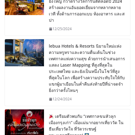
ยิ่งใหญ่ กวาดรางวัลการันตีตลอดปี 2024
สร้างผลงานอันยอดเยี่ยมจากหลากหลาย
เวที ทั้งด้านการออกแบบ ห้องอาหาร และส
ปา
12/25/2024
lebua Hotels & Resorts นิยามใหม่แห่ง
ความหรูหราและความตื่นเต้นในช่วง
เทศกาลแห่งความสุข ด้วยการนำเสนอการ
แสดง Laser Mapping ที่สูงที่สุดใน
ประเทศไทย และยังเป็นหนึ่งในโชว์ที่สูง
ที่สุดในโลก เพื่อสร้างความประทับใจให้กับ
แขกผู้มาเยือนในค่ำคืนส่งท้ายปีที่น่าจดจำ
ยิ่งกว่าครั้งไหนๆ
12/24/2024
เตรียมตัวพบกับ “เทศกาลขนหัวลุก
เมืองกรุงเก่า” เมื่อแม่นากอยากเที่ยววัด ใน
ธีมเที่ยววัดใจ ที่วัดวรเชษฐ์