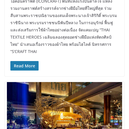
ไอคอนคราฟต์ (ICONCRAFT) พื้นที่แห่งแรงบันดาลใจ แหล่ง
รวมงานคราฟต์สร้างสรรค์จากช่างฝีมือไทยที่ใหญ่ที่สุด ร่วม
สืบสานพระราชปณิธานของสมเด็จพระนางเจ้าสิริกิติ์ พระบรม
ราชินีนาถ พระบรมราชชนนีพันปีหลวง ในการอนุรักษ์ ฟื้นฟู
และส่งเสริมการใช้ผ้าไทยอย่างต่อเนื่อง จัดแคมเปญ “THAI
TEXTILE HEROES เฉลิมฉลองสุดยอดช่างฝีมือแห่งหัตถศิลป์
ไทย” นำเสนอเรื่องราวของผ้าไทย พร้อมไฮไลต์ นิทรรศการ
“S’CRAFT THAI
Read More