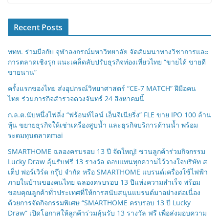
Recent Posts
ททท. ร่วมมือกับ จุฬาลงกรณ์มหาวิทยาลัย จัดสัมมนาทางวิชาการและ
การตลาดเชิงรุก แนะเคล็ดลับปรับธุรกิจท่องเที่ยวไทย “ขายได้ ขายดี
ขายนาน”
ครั้งแรกของไทย ส่งอุปกรณ์วิทยาศาสตร์ “CE-7 MATCH” ฝีมือคน
ไทย ร่วมภารกิจสำรวจดวงจันทร์ 24 สิงหาคมนี้
ก.ล.ต.นับหนึ่งไฟลิ่ง “ฟร้อนท์ไลน์ เอ็นจิเนียริ่ง” FLE ขาย IPO 100 ล้าน
หุ้น ขยายธุรกิจให้เช่าเครื่องสูบน้ำ และธุรกิจบริการด้านน้ำ พร้อม
ระดมทุนตลาดmai
SMARTHOME ฉลองครบรอบ 13 ปี จัดใหญ่! ชวนลูกค้าร่วมกิจกรรม
Lucky Draw ลุ้นรับฟรี 13 รางวัล ตอบแทนทุกความไว้วางใจบริษัท ส
เต็ป ฟอร์เวิร์ด กรุ๊ป จำกัด หรือ SMARTHOME แบรนด์เครื่องใช้ไฟฟ้า
ภายในบ้านของคนไทย ฉลองครบรอบ 13 ปีแห่งความสำเร็จ พร้อม
ขอบคุณลูกค้าทั่วประเทศที่ให้การสนับสนุนแบรนด์มาอย่างต่อเนื่อง
ด้วยการจัดกิจกรรมพิเศษ “SMARTHOME ครบรอบ 13 ปี Lucky
Draw” เปิดโอกาสให้ลูกค้าร่วมลุ้นรับ 13 รางวัล ฟรี เพื่อส่งมอบความ