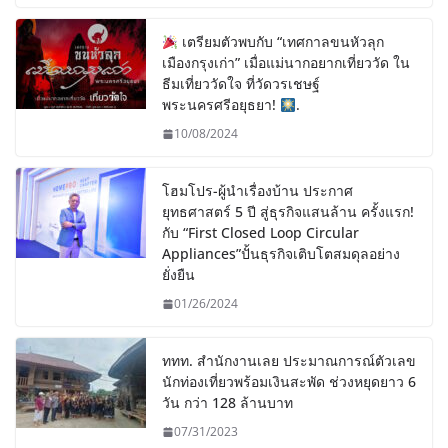
เตรียมตัวพบกับ “เทศกาลขนหัวลุก
เมืองกรุงเก่า” เมื่อแม่นากอยากเที่ยววัด ใน
ธีมเที่ยววัดใจ ที่วัดวรเชษฐ์
พระนครศรีอยุธยา!
.
10/08/2024
โฮมโปร-ผู้นำเรื่องบ้าน ประกาศ
ยุทธศาสตร์ 5 ปี สู่ธุรกิจแสนล้าน ครั้งแรก!
กับ “First Closed Loop Circular
Appliances”ปั้นธุรกิจเติบโตสมดุลอย่าง
ยั่งยืน
01/26/2024
ททท. สำนักงานเลย ประมาณการณ์ตัวเลข
นักท่องเที่ยวพร้อมเงินสะพัด ช่วงหยุดยาว 6
วัน กว่า 128 ล้านบาท
07/31/2023