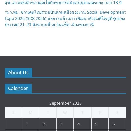
สุขและแทนคำขอบคุณให้กับทุกการสนับสนุนตลอดระยะเวลา 13 ปี
รมว.พม. ชวนคนไทยร่วมเป็นส่วนหนึ่งของงาน Social Development
Expo 2026 (SDX 2026) มหกรรมด้านการพัฒนาสังคมที่ใหญ่ที่สุดของ
ประเทศ 21–23 สิงหาคมนี้ ณ อิมแพ็ค เมืองทองธานี
About Us
Calender
September 2025
S
M
T
W
T
F
S
1
2
3
4
5
6