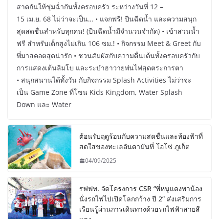
สาดกันให้ชุ่มฉ่ำกันทั้งครอบครัว ระหว่างวันที่ 12 –
15 เม.ย. 68 ไม่ว่าจะเป็น… • แจกฟรี! ปืนฉีดน้ำ และความสนุก
สุดสดชื่นสำหรับทุกคน! (ปืนฉีดน้ำมีจำนวนจำกัด) • เข้าสวนน้ำ
ฟรี สำหรับเด็กสูงไม่เกิน 106 ซม.! • กิจกรรม Meet & Greet กับ
พี่มาสคอตสุดน่ารัก • ชวนสัมผัสกับความตื่นเต้นทั้งครอบครัวกับ
การแสดงเต้นลิมโบ และระบำฮาวายพ่นไฟสุดตระการตา
• สนุกสนานได้ทั้งวัน กับกิจกรรม Splash Activities ไม่ว่าจะ
เป็น Game Zone ที่โซน Kids Kingdom, Water Splash
Down และ Water
ต้อนรับฤดูร้อนกับความสดชื่นและท้องฟ้าที่
สดใสของทะเลอันดามันที่ โอโซ่ ภูเก็ต
04/09/2025
รฟฟท. จัดโครงการ CSR “พี่หนูแดงพาน้อง
นั่งรถไฟไปเปิดโลกกว้าง ปี 2” ส่งเสริมการ
เรียนรู้ผ่านการเดินทางด้วยรถไฟฟ้าสายสี