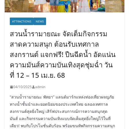
ATTRACTIONS
NEWS
สวนน้ำรามายณะ จัดเต็มกิจกรรม
สาดความสนุก ต้อนรับเทศกาล
สงกรานต์ แจกฟรี! ปืนฉีดน้ำ อัดแน่น
ความมันส์ความบันเทิงสุดชุ่มฉ่ำ วัน
ที่ 12 – 15 เม.ย. 68
04/10/2025
admin
“สวนน้ำรามายณะ พัทยา” แลนด์มาร์กแหล่งท่องเที่ยวผจญภัย
ทางน้ำชั้นนำและยอดนิยมของประเทศไทย ฉลองเทศกาล
สงกรานต์สุดยิ่งใหญ่ เสิร์ฟประสบการณ์การความสนุกสุด
มันส์ และกิจกรรมความบันเทิงแบบจัดเต็มสุดยิ่งใหญ่ไว้ในที่
เดียว! พบกับโปรโมชั่นดับร้อน พร้อมขนทัพกิจกรรมความสนุก