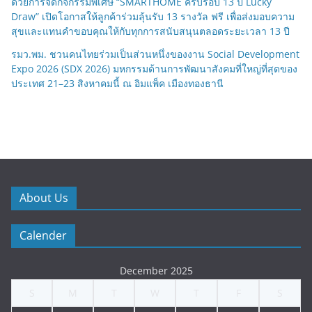
ด้วยการจัดกิจกรรมพิเศษ “SMARTHOME ครบรอบ 13 ปี Lucky
Draw” เปิดโอกาสให้ลูกค้าร่วมลุ้นรับ 13 รางวัล ฟรี เพื่อส่งมอบความ
สุขและแทนคำขอบคุณให้กับทุกการสนับสนุนตลอดระยะเวลา 13 ปี
รมว.พม. ชวนคนไทยร่วมเป็นส่วนหนึ่งของงาน Social Development
Expo 2026 (SDX 2026) มหกรรมด้านการพัฒนาสังคมที่ใหญ่ที่สุดของ
ประเทศ 21–23 สิงหาคมนี้ ณ อิมแพ็ค เมืองทองธานี
About Us
Calender
December 2025
S
M
T
W
T
F
S