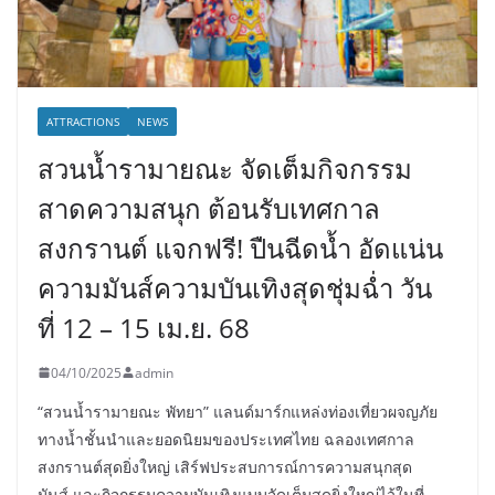
ATTRACTIONS
NEWS
สวนน้ำรามายณะ จัดเต็มกิจกรรม
สาดความสนุก ต้อนรับเทศกาล
สงกรานต์ แจกฟรี! ปืนฉีดน้ำ อัดแน่น
ความมันส์ความบันเทิงสุดชุ่มฉ่ำ วัน
ที่ 12 – 15 เม.ย. 68
04/10/2025
admin
“สวนน้ำรามายณะ พัทยา” แลนด์มาร์กแหล่งท่องเที่ยวผจญภัย
ทางน้ำชั้นนำและยอดนิยมของประเทศไทย ฉลองเทศกาล
สงกรานต์สุดยิ่งใหญ่ เสิร์ฟประสบการณ์การความสนุกสุด
มันส์ และกิจกรรมความบันเทิงแบบจัดเต็มสุดยิ่งใหญ่ไว้ในที่