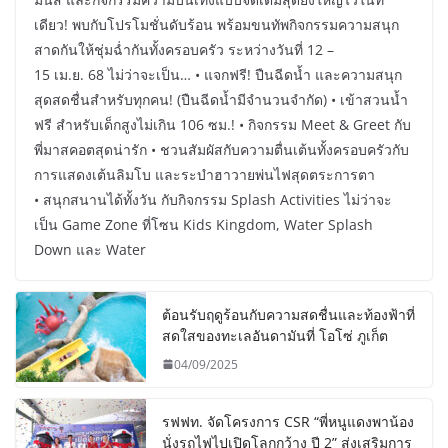
เดียว! พบกับโปรโมชั่นดับร้อน พร้อมขนทัพกิจกรรมความสนุก
สาดกันให้ชุ่มฉ่ำกันทั้งครอบครัว ระหว่างวันที่ 12 –
15 เม.ย. 68 ไม่ว่าจะเป็น… • แจกฟรี! ปืนฉีดน้ำ และความสนุก
สุดสดชื่นสำหรับทุกคน! (ปืนฉีดน้ำมีจำนวนจำกัด) • เข้าสวนน้ำ
ฟรี สำหรับเด็กสูงไม่เกิน 106 ซม.! • กิจกรรม Meet & Greet กับ
พี่มาสคอตสุดน่ารัก • ชวนสัมผัสกับความตื่นเต้นทั้งครอบครัวกับ
การแสดงเต้นลิมโบ และระบำฮาวายพ่นไฟสุดตระการตา
• สนุกสนานได้ทั้งวัน กับกิจกรรม Splash Activities ไม่ว่าจะ
เป็น Game Zone ที่โซน Kids Kingdom, Water Splash
Down และ Water
ต้อนรับฤดูร้อนกับความสดชื่นและท้องฟ้าที่
สดใสของทะเลอันดามันที่ โอโซ่ ภูเก็ต
04/09/2025
รฟฟท. จัดโครงการ CSR “พี่หนูแดงพาน้อง
นั่งรถไฟไปเปิดโลกกว้าง ปี 2” ส่งเสริมการ