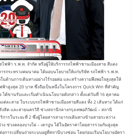
รถไฟฟ้า ร.ฟ.ท. จำกัด หรือผู้ให้บริการรถไฟฟ้าชานเมืองสาย สีแดง
ว่าการกระทรวงคมนาคม ได้มอบนโยบายให้แก่บริษัท รถไฟฟ้า ร.ฟ.ท.
นด้านการเดินทางอย่างไร้รอยต่อ และสร้างความพึงพอใจสูงสุดให้
ูงสุด 20 บาท ซึ่งถือเป็นหนึ่งในโครงการ Quick Win ที่สำคัญ
ขานรับและเริ่มดำเนินนโยบายดังกล่าว ตั้งแต่วันที่ 16 ตุลาคม
่ละสาย ในระบบรถไฟฟ้าชานเมืองสายสีแดง ทั้ง 2 เส้นทาง ได้แก่
รังสิต และสายนครวิถี ช่วงสถานีกลางกรุงเทพอภิวัฒน์ – สถานี
ให้บริการในระยะที่ 2 ซึ่งผู้โดยสารสามารถเดินทางข้ามสายระหว่าง
ง ช่วงคลองบางไผ่ – เตาปูน ได้ในอัตราค่าโดยสารรวมกันสูงสุด
มต่อการเปลี่ยนถ่ายระบบอยู่ที่สถานีบางซ่อน โดยก่อนเริ่มนโยบายอัตรา