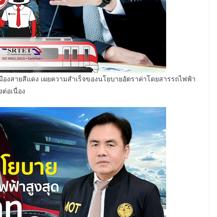
ชานเมืองสายสีแดง เผยความสำเร็จของนโยบายอัตราค่าโดยสารรถไฟฟ้า
งต่อเนื่อง