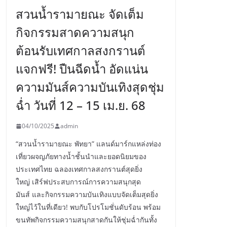
สวนน้ำรามายณะ จัดเต็ม
กิจกรรมสาดความสนุก
ต้อนรับเทศกาลสงกรานต์
แจกฟรี! ปืนฉีดน้ำ อัดแน่น
ความมันส์ความบันเทิงสุดชุ่ม
ฉ่ำ วันที่ 12 – 15 เม.ย. 68
04/10/2025
admin
“สวนน้ำรามายณะ พัทยา” แลนด์มาร์กแหล่งท่อง
เที่ยวผจญภัยทางน้ำชั้นนำและยอดนิยมของ
ประเทศไทย ฉลองเทศกาลสงกรานต์สุดยิ่ง
ใหญ่ เสิร์ฟประสบการณ์การความสนุกสุด
มันส์ และกิจกรรมความบันเทิงแบบจัดเต็มสุดยิ่ง
ใหญ่ไว้ในที่เดียว! พบกับโปรโมชั่นดับร้อน พร้อม
ขนทัพกิจกรรมความสนุกสาดกันให้ชุ่มฉ่ำกันทั้ง