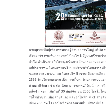
นายสุเทพ พันธุ์เพ็ง กรรมการผู้อำนวยการใหญ่ บริษัท 
เปิดเผยว่า ตามที่นายสุรพงษ์ ปิยะโชติ รัฐมนตรีช่วย
จำกัด ดำเนินภารกิจโดยมุ่งเน้นการอำนวยความสะดวกใ
แก่ประชาชน โดยเฉพาะนโยบายอัตราค่าโดยสารรถไฟฟ้าส
ของกระทรวงคมนาคม โดยรถไฟฟ้าชานเมืองสายสีแดง ได้
2566 โดยในระยะแรก เป็นการเก็บค่าโดยสารแบบแยกแต
สายธานีรัถยา ช่วงสถานีกลางกรุงเทพอภิวัฒน์ – สถานี
ตลิ่งชัน ต่อมาเมื่อวันที่ 30 พฤศจิกายน 2566 ได้เริ่ม
รถไฟฟ้าชานเมืองสายสีแดง และรถไฟฟ้า MRT สายสีม่ว
เพียง 20 บาท โดยรถไฟฟ้าทั้งสองสายนั้น มีสถานีเชื่อ