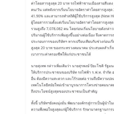
ค่าโดยสารสูงสุด 20 บาท รถไฟฟ้าชานเมืองสายสีแดง มีปร
คน/วัน แต่หลังจากเริ่มนโยบายอัตราค่าโดยสารสูงสุด 20 บ
41.90% และสามารถทำสถิติผู้ใช้บริการสูงสุด (New High
ผู้โดยสารรวมตั้งแต่เริ่มนโยบายอัตราค่าโดยสารสูงสุด
รวมสูงถึง 7,078,082 คน โดยก่อนเริ่มนโยบายดังกล่าวม
ปริมาณผู้ใช้บริการเพิ่มสูงขึ้นอย่างต่อเนื่อง จึงคา
ประกอบการของบริษัทฯ หากเปรียบเทียบกับช่วงก่อนเริ่
สูงสุด 20 บาท ของกระทรวงคมนาคม ประสบผลสำเร็จเป
เบาภาระค่าครองชีพให้แก่ประชาชนได้
นายสุเทพ กล่าวเพิ่มเติมว่า นายสุรพงษ์ ปิยะโชติ 
ให้บริการประชาชนของบริษัท รถไฟฟ้า ร.ฟ.ท. จำกัด อย
อื่น ต้องมีความสะดวก และไร้รอยต่อ รวมถึงมีความป
เทคโนโลยีสมัยใหม่เข้ามาบูรณาการโครงข่ายคมนาคมทุ
ถึงประโยชน์สูงสุดของประชาชนเป็นสำคัญ
ทั้งนี้ บริษัทฯยังคงมุ่งมั่น พัฒนาองค์กรสู่การเป็นผู
ความพึงพอใจสูงสุดแก่ผู้ใช้บริการ รักษามาตรฐานการ