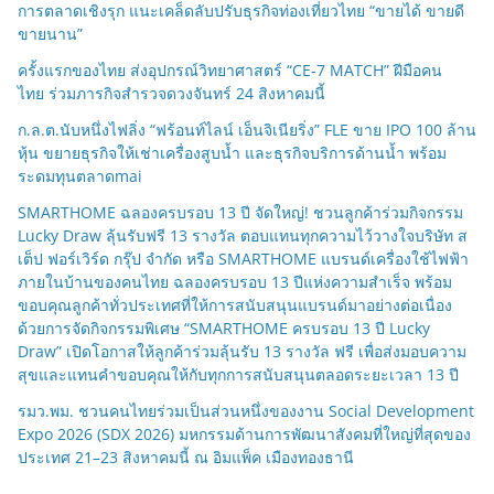
การตลาดเชิงรุก แนะเคล็ดลับปรับธุรกิจท่องเที่ยวไทย “ขายได้ ขายดี
ขายนาน”
ครั้งแรกของไทย ส่งอุปกรณ์วิทยาศาสตร์ “CE-7 MATCH” ฝีมือคน
ไทย ร่วมภารกิจสำรวจดวงจันทร์ 24 สิงหาคมนี้
ก.ล.ต.นับหนึ่งไฟลิ่ง “ฟร้อนท์ไลน์ เอ็นจิเนียริ่ง” FLE ขาย IPO 100 ล้าน
หุ้น ขยายธุรกิจให้เช่าเครื่องสูบน้ำ และธุรกิจบริการด้านน้ำ พร้อม
ระดมทุนตลาดmai
SMARTHOME ฉลองครบรอบ 13 ปี จัดใหญ่! ชวนลูกค้าร่วมกิจกรรม
Lucky Draw ลุ้นรับฟรี 13 รางวัล ตอบแทนทุกความไว้วางใจบริษัท ส
เต็ป ฟอร์เวิร์ด กรุ๊ป จำกัด หรือ SMARTHOME แบรนด์เครื่องใช้ไฟฟ้า
ภายในบ้านของคนไทย ฉลองครบรอบ 13 ปีแห่งความสำเร็จ พร้อม
ขอบคุณลูกค้าทั่วประเทศที่ให้การสนับสนุนแบรนด์มาอย่างต่อเนื่อง
ด้วยการจัดกิจกรรมพิเศษ “SMARTHOME ครบรอบ 13 ปี Lucky
Draw” เปิดโอกาสให้ลูกค้าร่วมลุ้นรับ 13 รางวัล ฟรี เพื่อส่งมอบความ
สุขและแทนคำขอบคุณให้กับทุกการสนับสนุนตลอดระยะเวลา 13 ปี
รมว.พม. ชวนคนไทยร่วมเป็นส่วนหนึ่งของงาน Social Development
Expo 2026 (SDX 2026) มหกรรมด้านการพัฒนาสังคมที่ใหญ่ที่สุดของ
ประเทศ 21–23 สิงหาคมนี้ ณ อิมแพ็ค เมืองทองธานี