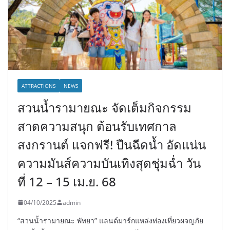
ATTRACTIONS
NEWS
สวนน้ำรามายณะ จัดเต็มกิจกรรม
สาดความสนุก ต้อนรับเทศกาล
สงกรานต์ แจกฟรี! ปืนฉีดน้ำ อัดแน่น
ความมันส์ความบันเทิงสุดชุ่มฉ่ำ วัน
ที่ 12 – 15 เม.ย. 68
04/10/2025
admin
“สวนน้ำรามายณะ พัทยา” แลนด์มาร์กแหล่งท่องเที่ยวผจญภัย