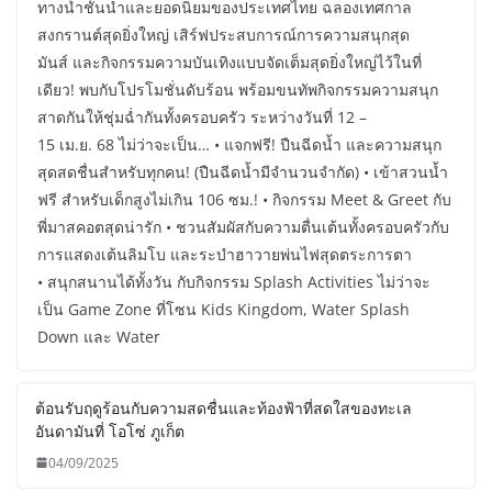
ทางน้ำชั้นนำและยอดนิยมของประเทศไทย ฉลองเทศกาล
สงกรานต์สุดยิ่งใหญ่ เสิร์ฟประสบการณ์การความสนุกสุด
มันส์ และกิจกรรมความบันเทิงแบบจัดเต็มสุดยิ่งใหญ่ไว้ในที่
เดียว! พบกับโปรโมชั่นดับร้อน พร้อมขนทัพกิจกรรมความสนุก
สาดกันให้ชุ่มฉ่ำกันทั้งครอบครัว ระหว่างวันที่ 12 –
15 เม.ย. 68 ไม่ว่าจะเป็น… • แจกฟรี! ปืนฉีดน้ำ และความสนุก
สุดสดชื่นสำหรับทุกคน! (ปืนฉีดน้ำมีจำนวนจำกัด) • เข้าสวนน้ำ
ฟรี สำหรับเด็กสูงไม่เกิน 106 ซม.! • กิจกรรม Meet & Greet กับ
พี่มาสคอตสุดน่ารัก • ชวนสัมผัสกับความตื่นเต้นทั้งครอบครัวกับ
การแสดงเต้นลิมโบ และระบำฮาวายพ่นไฟสุดตระการตา
• สนุกสนานได้ทั้งวัน กับกิจกรรม Splash Activities ไม่ว่าจะ
เป็น Game Zone ที่โซน Kids Kingdom, Water Splash
Down และ Water
ต้อนรับฤดูร้อนกับความสดชื่นและท้องฟ้าที่สดใสของทะเล
อันดามันที่ โอโซ่ ภูเก็ต
04/09/2025