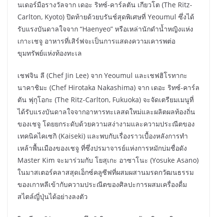
นเดอร์มือรางวัลจาก เดอะ ริทซ์-คาร์ลตัน เกียวโต (The Ritz-
Carlton, Kyoto) ปิดท้ายด้วยบรันช์สุดพิเศษที่ Yeoumul ซึ่งได้
รับแรงบันดาลใจจาก “Haenyeo” หรือเหล่านักดำน้ำหญิงแห่ง
เกาะเชจู อาหารที่เสิร์ฟจะเป็นการแสดงความเคารพต่อ
ขุมทรัพย์แห่งท้องทะเล
เชฟจิน ลี (Chef Jin Lee) จาก Yeoumul และเชฟฮิโรทากะ
นาคาชิมะ (Chef Hirotaka Nakashima) จาก เดอะ ริทซ์-คาร์ล
ตัน ฟุกุโอกะ (The Ritz-Carlton, Fukuoka) จะจัดเตรียมเมนูที่
ได้รับแรงบันดาลใจจากอาหารทะเลสดใหม่และผลิตผลท้องถิ่น
ของเชจู โดยยกระดับด้วยความสง่างามและความประณีตของ
เทคนิคไคเซกิ (Kaiseki) และพบกับเรื่องราวเบื้องหลังการทำ
เหล้าพื้นเมืองของเชจู ที่ซึ่งปรมาจารย์แห่งการหมักบ่มชื่อดัง
Master Kim จะมาร่วมกับ โยสุเกะ อาซาโนะ (Yosuke Asano)
ในมาสเตอร์คลาสสุดเอ็กซ์คลูซีฟที่ผสมผสานมรดกวัฒนธรรม
ของเกาหลีเข้ากับความประณีตของศิลปะการผสมเครื่องดื่ม
สไตล์ญี่ปุ่นได้อย่างลงตัว