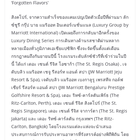
‘Forgotten Flavors’
สิงคโปร์, จากความสำเร็จของแคมเปญเปิดตัวเมื่อปีที่ผ่านมา ลัก
ซ์ชูรี กรุ๊ป บาย แมริออท อินเตอร์เนชั่นแนล (Luxury Group by
Marriott International) เปิดเผยถึงการกลับมาอีกครั้งของ
Luxury Dining Series การเดินทางด้านรสชาติผ่านหลาก
หลายเมืองทั่วภูมิภาคเอเชียแปซิฟิก ซึ่งจะจัดขึ้นตั้งแต่เดือน
กรกฎาคมถึงกันยายนปีนี้ โรงแรมระดับลักซ์ชัวรีที่เข้าร่วมในปี
นี้ ได้แก่ เดอะ เซนต์ รีจิส โอซาก้า (The St. Regis Osaka) , เจ
ดับบลิว แมริออท เชจู รีสอร์ท แอนด์ สปา (JW Marriott Jeju
Resort & Spa), เจดับบลิว แมริออท เบงกาลูรู เพรสทีจ กอล์ฟ
เชียร์ รีสอร์ท แอนด์ สปา (JW Marriott Bengaluru Prestige
Golfshire Resort & Spa), เดอะ ริทซ์-คาร์ลตันเพิร์ธ (The
Ritz-Carlton, Perth), เดอะ เซนต์ รีจิส สิงคโปร์ (The St.
Regis Singapore), เดอะ เซนต์ รีจิส จาการ์ตา (The St. Regis
Jakarta) และ เดอะ ริทซ์-คาร์ลตัน กรุงเทพฯ (The Ritz-
Carlton, Bangkok) โดยโรงแรมแต่ละแห่งจะนำเสนอ
ประสบการณ์การรับประทานอาหารที่รังสรรค์อย่างพิถีพิถัน โดย