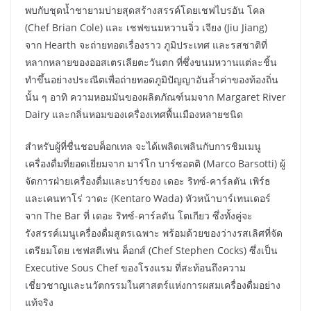
พบกับชุดน้ำชายามบ่ายสุดสร้างสรรค์โดยเชฟไบรอัน โคล
(Chef Brian Cole) และ เชฟขนมหวานจิ่ว เจียง (Jiu Jiang)
จาก Hearth จะถ่ายทอดเรื่องราว ภูมิประเทศ และรสชาติที่
หลากหลายของออสเตรเลียตะวันตก ที่ซึ่งขนมหวานแต่ละชิ้น
ทำขึ้นอย่างประณีตเพื่อถ่ายทอดภูมิปัญญาอันล้ำค่าของท้องถิ่น
นั้น ๆ อาทิ ความหอมมันของผลิตภัณฑ์นมจาก Margaret River
Dairy และกลิ่นหอมของเครื่องเทศพื้นเมืองหลายชนิด
สำหรับผู้ที่ชื่นชอบค็อกเทล จะได้เพลิดเพลินกับการชิมเมนู
เครื่องดื่มที่ยอดเยี่ยมจาก มาร์โก บาร์ซอตติ (Marco Barsotti) ผู้
จัดการฝ่ายเครื่องดื่มและบาร์ของ เดอะ ริทซ์-คาร์ลตัน เพิร์ธ
และเคนทาโร่ วาดะ (Kentaro Wada) หัวหน้าบาร์เทนเดอร์
จาก The Bar ที่ เดอะ ริทซ์-คาร์ลตัน โตเกียว ซึ่งทั้งคู่จะ
รังสรรค์เมนูเครื่องดื่มสูตรเฉพาะ พร้อมด้วยของว่างรสเลิศที่จัด
เตรียมโดย เชฟสตีเฟน ค็อกส์ (Chef Stephen Cocks) ซึ่งเป็น
Executive Sous Chef ของโรงแรม ที่สะท้อนถึงความ
เชี่ยวชาญและนวัตกรรมในศาสตร์แห่งการผสมเครื่องดื่มอย่าง
แท้จริง