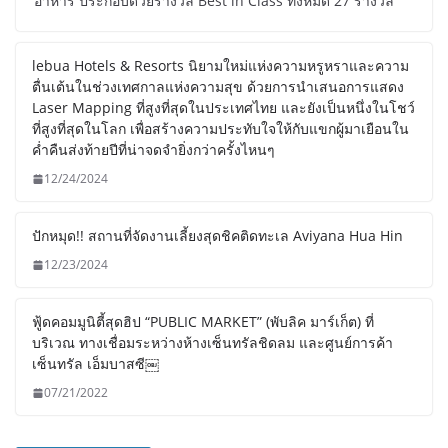
อาหาร ประกอบด้วยรางวัล Best in Class ทั้งหมด 27 รางวัล
lebua Hotels & Resorts นิยามใหม่แห่งความหรูหราและความ
ตื่นเต้นในช่วงเทศกาลแห่งความสุข ด้วยการนำเสนอการแสดง
Laser Mapping ที่สูงที่สุดในประเทศไทย และยังเป็นหนึ่งในโชว์
ที่สูงที่สุดในโลก เพื่อสร้างความประทับใจให้กับแขกผู้มาเยือนใน
ค่ำคืนส่งท้ายปีที่น่าจดจำยิ่งกว่าครั้งไหนๆ
12/24/2024
ปักหมุด!! สถานที่จัดงานเลี้ยงสุดชิคติดทะเล Aviyana Hua Hin
12/23/2024
ฟู้ดคอมมูนิตี้สุดฮิป “PUBLIC MARKET” (พับลิค มาร์เก็ต) ที่
บริเวณ ทางเชื่อมระหว่างห้างเซ็นทรัลชิดลม และศูนย์การค้า
เซ็นทรัล เอ็มบาสซี￼
07/21/2022