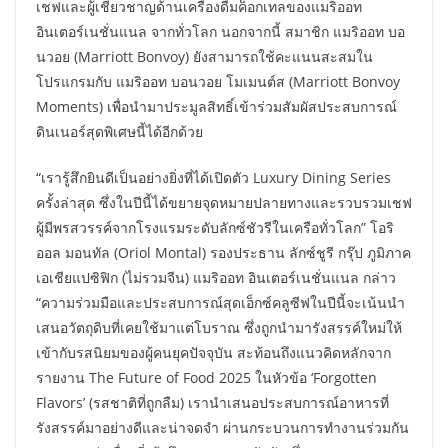
เชฟและผู้เชี่ยวชาญด้านเครื่องดื่มค็อกเทลของแมริออท
อินเตอร์เนชั่นแนล จากทั่วโลก นอกจากนี้ สมาชิก แมริออท บอ
นวอย (Marriott Bonvoy) ยังสามารถใช้คะแนนสะสมใน
โปรแกรมกับ แมริออท บอนวอย โมเมนต์ส (Marriott Bonvoy
Moments) เพื่อนำมาประมูลสิทธิ์เข้าร่วมสัมผัสประสบการณ์
ดินเนอร์สุดพิเศษนี้ได้อีกด้วย
“เรารู้สึกยินดีเป็นอย่างยิ่งที่ได้เปิดตัว Luxury Dining Series
ครั้งล่าสุด ซึ่งในปีนี้ได้ขยายจุดหมายปลายทางและรวบรวมเชฟ
ผู้มีพรสวรรค์จากโรงแรมระดับลักซ์ชัวรีในเครือทั่วโลก” โอริ
ออล มอนทัล (Oriol Montal) รองประธาน ลักซ์ชูรี กรุ๊ป ภูมิภาค
เอเชียแปซิฟิก (ไม่รวมจีน) แมริออท อินเตอร์เนชั่นแนล กล่าว
“ความร่วมมือและประสบการณ์สุดเอ็กซ์คลูซีฟในปีนี้จะเน้นนำ
เสนอวัตถุดิบที่เคยใช้มาแต่โบราณ ซึ่งถูกนำมารังสรรค์ใหม่ให้
เข้ากับรสนิยมของผู้คนยุคปัจจุบัน สะท้อนถึงแนวคิดหลักจาก
รายงาน The Future of Food 2025 ในหัวข้อ ‘Forgotten
Flavors’ (รสชาติที่ถูกลืม) เรานำเสนอประสบการณ์อาหารที่
รังสรรค์มาอย่างดีและน่าจดจำ ผ่านกระบวนการทำงานร่วมกัน