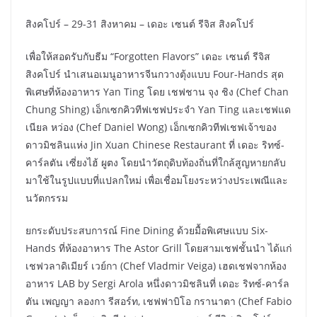
สิงคโปร์ – 29-31 สิงหาคม – เดอะ เซนต์ รีจิส สิงคโปร์
เพื่อให้สอดรับกับธีม “Forgotten Flavors” เดอะ เซนต์ รีจิส
สิงคโปร์ นำเสนอเมนูอาหารจีนกวางตุ้งแบบ Four-Hands สุด
พิเศษที่ห้องอาหาร Yan Ting โดย เชฟชาน จุง ชิง (Chef Chan
Chung Shing) เอ็กเซกคิวทีฟเชฟประจำ Yan Ting และเชฟแด
เนียล หว่อง (Chef Daniel Wong) เอ็กเซกคิวทีฟเชฟเจ้าของ
ดาวมิชลินแห่ง Jin Xuan Chinese Restaurant ที่ เดอะ ริทซ์-
คาร์ลตัน เซี่ยงไฮ้ ผูตง โดยนำวัตถุดิบท้องถิ่นที่ใกล้สูญหายกลับ
มาใช้ในรูปแบบที่แปลกใหม่ เพื่อเชื่อมโยงระหว่างประเพณีและ
นวัตกรรม
ยกระดับประสบการณ์ Fine Dining ด้วยมื้อพิเศษแบบ Six-
Hands ที่ห้องอาหาร The Astor Grill โดยสามเชฟชั้นนำ ได้แก่
เชฟวลาดิเมียร์ เวย์กา (Chef Vladmir Veiga) เฮดเชฟจากห้อง
อาหาร LAB by Sergi Arola หนึ่งดาวมิชลินที่ เดอะ ริทซ์-คาร์ล
ตัน เพญญา ลองกา รีสอร์ท, เชฟฟาบิโอ กรานาตา (Chef Fabio