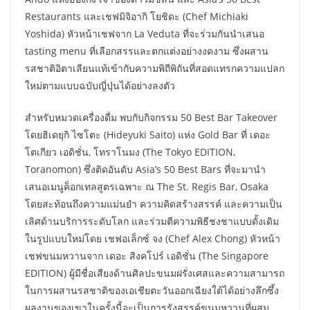
Restaurants และเชฟมิจิอากิ โยชิดะ (Chef Michiaki
Yoshida) หัวหน้าเชฟจาก La Veduta ที่จะร่วมกันนำเสนอ
tasting menu ที่เลือกสรรและตกแต่งอย่างงดงาม ซึ่งผสาน
รสชาติอิตาเลียนแท้เข้ากับความพิถีพิถันที่สอดแทรกความแปลก
ใหม่ตามแบบฉบับญี่ปุ่นได้อย่างลงตัว
สำหรับหมวดเครื่องดื่ม พบกับกิจกรรม 50 Best Bar Takeover
โดยฮิเดยุกิ ไซโตะ (Hideyuki Saito) แห่ง Gold Bar ที่ เดอะ
โตเกียว เอดิชั่น, โทราโนมง (The Tokyo EDITION,
Toranomon) ซึ่งติดอันดับ Asia’s 50 Best Bars ที่จะมานำ
เสนอเมนูค็อกเทลสูตรเฉพาะ ณ The St. Regis Bar, Osaka
โดยสะท้อนถึงความแม่นยำ ความคิดสร้างสรรค์ และความเป็น
เลิศด้านบริการระดับโลก และร่วมตีความพิธีชงชาแบบดั้งเดิม
ในรูปแบบใหม่โดย เชฟอเล็กซ์ จง (Chef Alex Chong) หัวหน้า
เชฟขนมหวานจาก เดอะ สิงคโปร์ เอดิชั่น (The Singapore
EDITION) ผู้มีชื่อเสียงด้านศิลปะขนมฝรั่งเศสและความสามารถ
ในการผสานรสชาติของเอเชียตะวันออกเฉียงใต้ได้อย่างลึกซึ้ง
ผลงานของเขาในครั้งนี้จะเป็นการรังสรรค์ขนมหวานที่ผสม