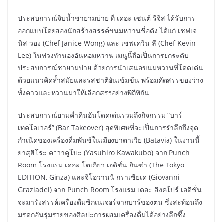
ประสบการณ์จิบน้ำชายามบ่าย ที่ เดอะ เซนต์ รีจิส ได้รับการ
ออกแบบโดยสองนักสร้างสรรค์ขนมหวานชื่อดัง ได้แก่ เชฟเจ
นิส วอง (Chef Janice Wong) และ เชฟเควิน ลี (Chef Kevin
Lee) ในท่วงทำนองอันหอมหวาน เมนูนี้ถือเป็นการยกระดับ
ประสบการณ์ชายามบ่าย ด้วยการนำเสนอขนมหวานที่โดดเด่น
ด้วยแนวคิดล้ำสมัยและรสชาติอันเข้มข้น พร้อมคัดสรรของว่าง
ทั้งคาวและหวานมาให้เลือกสรรอย่างพิถีพิถัน
ประสบการณ์ยามค่ำคืนอันโดดเด่นรวมถึงกิจกรรม “บาร์
เทคโอเวอร์” (Bar Takeover) สุดพิเศษที่จะเป็นการรำลึกถึงจุด
กำเนิดของเครื่องดื่มพันช์ในเมืองบาตาเวีย (Batavia) ในงานนี้
ยาสุฮิโระ คาวาคูโบะ (Yasuhiro Kawakubo) จาก Punch
Room โรงแรม เดอะ โตเกียว เอดิชั่น กินซ่า (The Tokyo
EDITION, Ginza) และจิโอวานนี กราเซียเด (Giovanni
Graziadei) จาก Punch Room โรงแรม เดอะ สิงคโปร์ เอดิชั่น
จะมารังสรรค์เครื่องดื่มซิกเนเจอร์จากบาร์ของตน ซึ่งสะท้อนถึง
มรดกอันรุ่มรวยของศิลปะการผสมเครื่องดื่มได้อย่างลึกซึ้ง