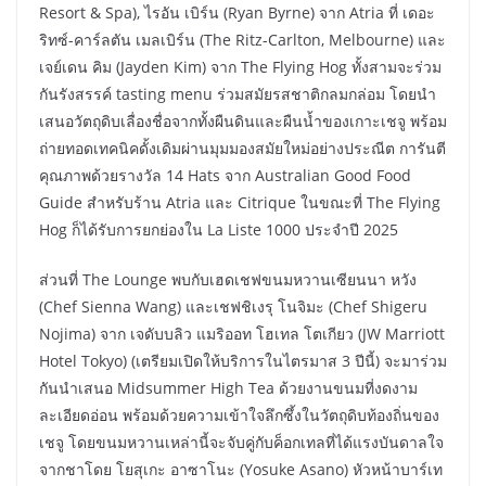
Resort & Spa), ไรอัน เบิร์น (Ryan Byrne) จาก Atria ที่ เดอะ
ริทซ์-คาร์ลตัน เมลเบิร์น (The Ritz-Carlton, Melbourne) และ
เจย์เดน คิม (Jayden Kim) จาก The Flying Hog ทั้งสามจะร่วม
กันรังสรรค์ tasting menu ร่วมสมัยรสชาติกลมกล่อม โดยนำ
เสนอวัตถุดิบเลื่องชื่อจากทั้งผืนดินและผืนน้ำของเกาะเชจู พร้อม
ถ่ายทอดเทคนิคดั้งเดิมผ่านมุมมองสมัยใหม่อย่างประณีต การันตี
คุณภาพด้วยรางวัล 14 Hats จาก Australian Good Food
Guide สำหรับร้าน Atria และ Citrique ในขณะที่ The Flying
Hog ก็ได้รับการยกย่องใน La Liste 1000 ประจำปี 2025
ส่วนที่ The Lounge พบกับเฮดเชฟขนมหวานเซียนนา หวัง
(Chef Sienna Wang) และเชฟชิเงรุ โนจิมะ (Chef Shigeru
Nojima) จาก เจดับบลิว แมริออท โฮเทล โตเกียว (JW Marriott
Hotel Tokyo) (เตรียมเปิดให้บริการในไตรมาส 3 ปีนี้) จะมาร่วม
กันนำเสนอ Midsummer High Tea ด้วยงานขนมที่งดงาม
ละเอียดอ่อน พร้อมด้วยความเข้าใจลึกซึ้งในวัตถุดิบท้องถิ่นของ
เชจู โดยขนมหวานเหล่านี้จะจับคู่กับค็อกเทลที่ได้แรงบันดาลใจ
จากชาโดย โยสุเกะ อาซาโนะ (Yosuke Asano) หัวหน้าบาร์เท