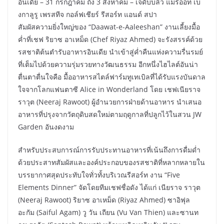
อินเดีย – 31 กรกฎาคม ถึง 3 สิงหาคม – เจดับบลิว แมริออท เบ
งกาลูรู เพรสทีจ กอล์ฟเชียร์ รีสอร์ท แอนด์ สปา
สัมผัสความยิ่งใหญ่ของ “Daawat-e-Aaleeshan” งานเลี้ยงมื้อ
ค่ำที่เชฟ ริยาซ อาเหม็ด (Chef Riyaz Ahmed) จะรังสรรค์ด้วย
รสชาติต้นตำรับอาหารอินเดีย นำเข้าสู่ค่ำคืนแห่งความรื่นรมย์
ที่เต็มไปด้วยความรุ่มรวยทางวัฒนธรรม อีกหนึ่งไฮไลต์อันน่า
ตื่นตาตื่นใจคือ มื้ออาหารสไตล์ฟาร์มทูเทเบิลที่ได้รับแรงบันดาล
ใจจากโลกแฟนตาซี Alice in Wonderland โดย เชฟเนียราจ
ราวุต (Neeraj Rawoot) ผู้อำนวยการฝ่ายด้านอาหาร นำเสนอ
อาหารที่ปรุงจากวัตถุดิบสดใหม่ตามฤดูกาลที่ปลูกไว้ในสวน JW
Garden อันงดงาม
สำหรับประสบการณ์การรับประทานอาหารที่เน้นถึงการดื่มด่ำ
ด้วยประสาทสัมผัสและองค์ประกอบของรสชาติที่หลากหลายใน
บรรยากาศสุดประทับใจทั่วทั้งบริเวณรีสอร์ท งาน “Five
Elements Dinner” จัดโดยทีมเชฟชื่อดัง ได้แก่ เนียราจ ราวุต
(Neeraj Rawoot) ริยาซ อาเหม็ด (Riyaz Ahmed) ซาอิฟุล
อะกัม (Saiful Agam) วู วัน เถียน (Vu Van Thien) และซานท