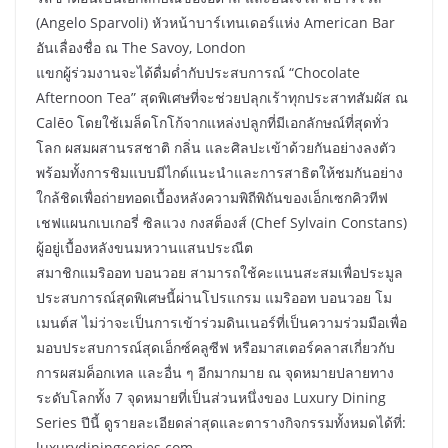
(Angelo Sparvoli) หัวหน้าบาร์เทนเดอร์แห่ง American Bar
อันเลื่องชื่อ ณ The Savoy, London
แขกผู้ร่วมงานจะได้ดื่มด่ำกับประสบการณ์ “Chocolate
Afternoon Tea” สุดพิเศษที่จะช่วยปลุกเร้าทุกประสาทสัมผัส ณ
Calēo โดยใช้เมล็ดโกโก้จากแหล่งปลูกที่มีเอกลักษณ์ที่สุดทั่ว
โลก ผสมผสานรสชาติ กลิ่น และศิลปะเข้าด้วยกันอย่างลงตัว
พร้อมทั้งการชิมแบบมีไกด์แนะนำและการสาธิตให้ชมกันอย่าง
ใกล้ชิดเพื่อถ่ายทอดเบื้องหลังความพิถีพิถันของเอ็กเซกคิวทีฟ
เชฟแผนกเบเกอรี่ ซิลแวง กงสต็องส์ (Chef Sylvain Constans)
ผู้อยู่เบื้องหลังขนมหวานแสนประณีต
สมาชิกแมริออท บอนวอย สามารถใช้คะแนนสะสมเพื่อประมูล
ประสบการณ์สุดพิเศษนี้ผ่านโปรแกรม แมริออท บอนวอย โม
เมนต์ส ไม่ว่าจะเป็นการเข้าร่วมดินเนอร์ที่เป็นความร่วมมือเพื่อ
มอบประสบการณ์สุดเอ็กซ์คลูซีฟ หรือมาสเตอร์คลาสเกี่ยวกับ
การผสมค็อกเทล และอื่น ๆ อีกมากมาย ณ จุดหมายปลายทาง
ระดับโลกทั้ง 7 จุดหมายที่เป็นส่วนหนึ่งของ Luxury Dining
Series ปีนี้ ดูรายละเอียดล่าสุดและตารางกิจกรรมทั้งหมดได้ที่:
luxurydiningseries.com