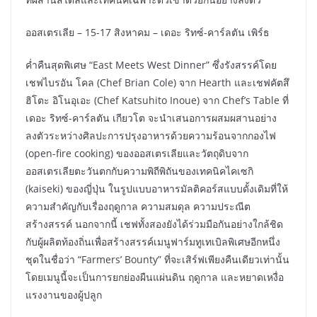
ออสเตรเลีย – 15-17 สิงหาคม – เดอะ ริทซ์-คาร์ลตัน เพิร์ธ
ค่ำคืนสุดพิเศษ “East Meets West Dinner” ซึ่งรังสรรค์โดย
เชฟไบรอัน โคล (Chef Brian Cole) จาก Hearth และเชฟคัตสึ
ฮิโตะ อิโนอุเอะ (Chef Katsuhito Inoue) จาก Chef’s Table ที่
เดอะ ริทซ์-คาร์ลตัน เกียวโต จะนำเสนอการผสมผสานอย่าง
ลงตัวระหว่างศิลปะการปรุงอาหารด้วยความร้อนจากกองไฟ
(open-fire cooking) ของออสเตรเลียและวัตถุดิบจาก
ออสเตรเลียตะวันตกกับความพิถีพิถันของเทคนิคไคเซกิ
(kaiseki) ของญี่ปุ่น ในรูปแบบอาหารมัลติคอร์สแบบดั้งเดิมที่ให้
ความสำคัญกับเรื่องฤดูกาล ความสมดุล ความประณีต
สร้างสรรค์ นอกจากนี้ เชฟทั้งสองยังได้ร่วมมือกันอย่างใกล้ชิด
กับผู้ผลิตท้องถิ่นเพื่อสร้างสรรค์เมนูฟาร์มทูเทเบิลพิเศษอีกหนึ่ง
ชุดในชื่อว่า “Farmers’ Bounty” ที่จะเสิร์ฟเพียงคืนเดียวเท่านั้น
โดยเมนูนี้จะเป็นการยกย่องผืนแผ่นดิน ฤดูกาล และหยาดเหงื่อ
แรงงานของผู้ปลูก