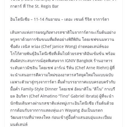
กาตาร์ ที่ The St. Regis Bar
อินโดนีเซีย – 11-14 กันยายน – เดอะ เซนต์ รีจิส จาการ์ตา
เส้นทางแห่งการผจญภัยทางรสชาติในจาการ์ตาจะเริ่มต้นอย่าง
หรูหราด้วยการชิมขนมที่ผลิตอย่างพิถีพิถัน โดยเชฟขนมหวาน
ชื่อดัง เจนิส หว่อง (Chef Janice Wong) ถ่ายทอดเสน่ห์ของ
โกโก้สายพันธุ์อินโดนีเซียที่เต็มไปด้วยรสชาติอันเข้มข้น พร้อม
สัมผัสประสบการณ์สุดพิเศษจาก IGNIV Bangkok ร้านอาหาร
ระดับดาวมิชลิน โดยเชฟ อาร์เน่ รีห์น (Chef Arne Riehn) ผู้ที่
จะนำเสนอการตีความใหม่ของอาหารสวิสยุคใหม่ในแบบฉบับ
เฉพาะตัวมาสู่กรุงจาการ์ตา ดื่มด่ำบรรยากาศแบบครอบครัวกับ
มื้อค่ำ Family-Style Dinner โดยเชฟ อัลมาติโน “ติโน” กาเบรี
ยล อิบริตา (Chef Almatino “Tino” Gabriel Ibrata) ผู้ที่จะนำ
นักชิมเดินทางผ่านรสชาติแห่งหมู่เกาะอินโดนีเซีย เริ่มต้นด้วย
การต้อนรับจากการแสดงหุ่นเงา Wayang อันเป็นมรดก
วัฒนธรรมที่น่าหลงใหล ก่อนเข้าสู่มื้อค่ำแสนอบอุ่นและเปี่ยม
มนต์เสน่ห์