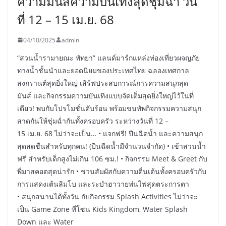
ความมันส์ความบันเทิงสุดชุ่มฉ่ำ วัน
ที่ 12 – 15 เม.ย. 68
04/10/2025
admin
“สวนน้ำรามายณะ พัทยา” แลนด์มาร์กแหล่งท่องเที่ยวผจญภัย
ทางน้ำชั้นนำและยอดนิยมของประเทศไทย ฉลองเทศกาล
สงกรานต์สุดยิ่งใหญ่ เสิร์ฟประสบการณ์การความสนุกสุด
มันส์ และกิจกรรมความบันเทิงแบบจัดเต็มสุดยิ่งใหญ่ไว้ในที่
เดียว! พบกับโปรโมชั่นดับร้อน พร้อมขนทัพกิจกรรมความสนุก
สาดกันให้ชุ่มฉ่ำกันทั้งครอบครัว ระหว่างวันที่ 12 –
15 เม.ย. 68 ไม่ว่าจะเป็น… • แจกฟรี! ปืนฉีดน้ำ และความสนุก
สุดสดชื่นสำหรับทุกคน! (ปืนฉีดน้ำมีจำนวนจำกัด) • เข้าสวนน้ำ
ฟรี สำหรับเด็กสูงไม่เกิน 106 ซม.! • กิจกรรม Meet & Greet กับ
พี่มาสคอตสุดน่ารัก • ชวนสัมผัสกับความตื่นเต้นทั้งครอบครัวกับ
การแสดงเต้นลิมโบ และระบำฮาวายพ่นไฟสุดตระการตา
• สนุกสนานได้ทั้งวัน กับกิจกรรม Splash Activities ไม่ว่าจะ
เป็น Game Zone ที่โซน Kids Kingdom, Water Splash
Down และ Water