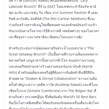
อช ราวัต (Santosh Rawat) พร้อมเพลิดเพลินกับ “Lazy
Lakeside Brunch” ที่ร้าน EAST โดยเชฟประจำรีสอร์ท ซาอิ
ฟุล อะกัม และเชฟวู วัน เถียน จาก Summer Pavilion ที่ เดอะ
ริทซ์-คาร์ลตัน มัลดีฟส์ (The Ritz-Carlton Maldives) ซึ่งจะ
ร่วมกันสร้างสรรค์เมนูใหม่ที่ผสมผสานเอกลักษณ์ของร้านเข้า
กับแรงบันดาลใจจากบาร์บีคิวเกาหลี เทคนิคต่างๆ ของโอมาคา
เสะที่หรูหรา และรสชาติละเมียดละไมแบบกวางตุ้ง
สำหรับประสบการณ์ผ่อนคลายริมสระน้ำแบบสบาย ๆ “The
Great Getaway Brunch” เป็นมื้อสายที่รวบรวมค็อกเทลหลาก
หลายสไตล์ เมนูอาหารปิ้งย่างจากทั่วโลก ขนมหวานจานหรู
และดนตรีสดท่ามกลางวิวงดงามของเนินเขานันดิ (Nandi
Hills) สำหรับคอค็อกเทลหรือผู้ที่ต้องการสัมผัสค่ำคืนที่มีสีสัน
ห้ามพลาด “Shaken & Stirred Collaboration” ความร่วมมือ
ครั้งสำคัญระหว่าง กุลดีพ ราวัต (Kuldeep Rawat) และซิโมน
เชียมโบรเน่ (Simone Ciambrone) จาก The Bvlgari Bar ที่
ย่านกินซ่า ประเทศญี่ปุ่น ซึ่งติดอันดับ World’s 50 Best Bars
ถือเป็นโอกาสพิเศษที่จะได้พบกับสองนักผสมเครื่องดื่มระดับโลก
ที่ผสานสไตล์และเทคนิคเฉพาะตัวเข้าด้วยกันอย่างลงตัว