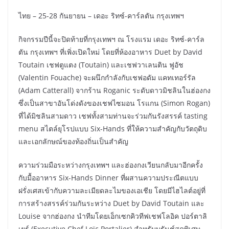
ไทย – 25-28 กันยายน – เดอะ ริทซ์-คาร์ลตัน กรุงเทพฯ
กิจกรรมปีนี้จะปิดท้ายที่กรุงเทพฯ ณ โรงแรม เดอะ ริทซ์-คาร์ล
ตัน กรุงเทพฯ ที่เพิ่งเปิดใหม่ โดยที่ห้องอาหาร Duet by David
Toutain เชฟตูแตง (Toutain) และเชฟวาเลนติน ฟูอัช
(Valentin Fouache) จะผนึกกำลังกับเชฟอดัม แคทเทอร์รัล
(Adam Catterall) จากร้าน Roganic ระดับดาวมิชลินในฮ่องกง
ซึ่งเป็นสาขาอันโด่งดังของเชฟไซมอน โรแกน (Simon Rogan)
ที่ได้มิชลินสามดาว เชฟทั้งสามท่านจะร่วมกันรังสรรค์ tasting
menu สไตล์ยุโรปแบบ Six-Hands ที่ให้ความสำคัญกับวัตถุดิบ
และเอกลักษณ์ของท้องถิ่นเป็นสำคัญ
ความร่วมมือระหว่างกรุงเทพฯ และฮ่องกงเวียนกลับมาอีกครั้ง
กับมื้ออาหาร Six-Hands Dinner ที่ผสานความประณีตแบบ
ฝรั่งเศสเข้ากับความละเมียดละไมของเอเชีย โดยมีไฮไลต์อยู่ที่
การสร้างสรรค์ร่วมกันระหว่าง Duet by David Toutain และ
Louise จากฮ่องกง นำทีมโดยเอ็กเซกคิวทีฟเชฟโลอิค ปอร์ตาลิ
เยร์ (Executive Chef Loïc Portalier) สำหรับบรันช์สุดพิเศษ