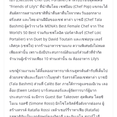
“Friends of Lily’s” ที่นำทีมโดย เชฟป๊อบ (Chef Pop) แขกจะได้
สัมผัสการผสานรสชาติที่น่าตื่นตาตื่นใจจากตะวันออกกลาง
ฝรั่งเศส และไทย ผ่านฝีมือของเชฟ ทาล่า บาชมี (Chef Tala
Bashmi) ผู้คว้ารางวัล MENA’s Best Female Chef จาก The
World’s 50 Best ร่วมกับเชฟโลอิค ปอร์ตาลิเยร์ (Chef Loïc
Portalier) จาก Duet by David Toutain และเชฟอรุษ เลอร์
เลิศกุล (เชฟใจ) จากร้านอาหารชามแกง ความพิเศษยังไม่หมด
เพียงเท่านั้น เพราะยังมีประสบการณ์ดินเนอร์ส่วนตัวที่จำกัด
จำนวนผู้เข้าร่วมเพียง 10 ท่านเท่านั้น ณ ห้องอาหาร Lily’s
แขกผู้ร่วมงานจะได้ลิ้มลองอาหารบาห์เรนสูตรต้นตำรับที่เต็มไป
ด้วยรสชาติและเรื่องราวในทุกคำ รังสรรค์โดยเชฟทาล่า บาชมี
(Tala Bashmi) ส่วนที่ Calēo Bar ภายใต้การดูแลของอิเวน เลอ
ด็อง (Ewen Ledan) บาร์เทนเดอร์และผู้จัดการบาร์ผู้มาก
ประสบการณ์ จะมีการ Guest Bar Takeover สุดพิเศษ โดยซิ
โมเน รอสซี (Simone Rossi) มิกโซโลจิสต์ชื่อดังจากฮ่องกง ผู้
สร้างสรรค์ Ratafia Rossi เหล้าเชอร์รี่ราทาเฟีย (Ratafia)
รสชาติอันเป็นเอกลักษณ์ของอิตาลี และอันเจโล สปาร์โวลี