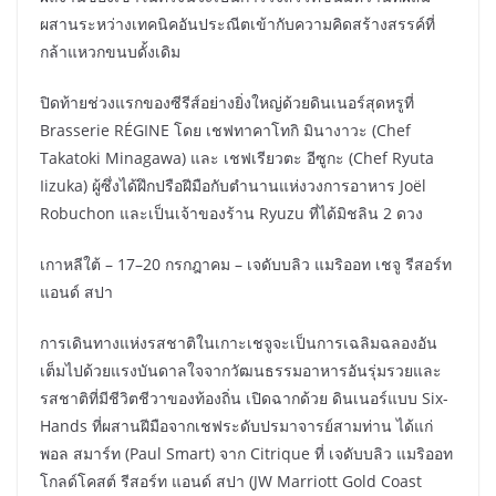
ผสานระหว่างเทคนิคอันประณีตเข้ากับความคิดสร้างสรรค์ที่
กล้าแหวกขนบดั้งเดิม
ปิดท้ายช่วงแรกของซีรีส์อย่างยิ่งใหญ่ด้วยดินเนอร์สุดหรูที่
Brasserie RÉGINE โดย เชฟทาคาโทกิ มินางาวะ (Chef
Takatoki Minagawa) และ เชฟเรียวตะ อีซูกะ (Chef Ryuta
Iizuka) ผู้ซึ่งได้ฝึกปรือฝีมือกับตำนานแห่งวงการอาหาร Joël
Robuchon และเป็นเจ้าของร้าน Ryuzu ที่ได้มิชลิน 2 ดวง
เกาหลีใต้ – 17–20 กรกฎาคม – เจดับบลิว แมริออท เชจู รีสอร์ท
แอนด์ สปา
การเดินทางแห่งรสชาติในเกาะเชจูจะเป็นการเฉลิมฉลองอัน
เต็มไปด้วยแรงบันดาลใจจากวัฒนธรรมอาหารอันรุ่มรวยและ
รสชาติที่มีชีวิตชีวาของท้องถิ่น เปิดฉากด้วย ดินเนอร์แบบ Six-
Hands ที่ผสานฝีมือจากเชฟระดับปรมาจารย์สามท่าน ได้แก่
พอล สมาร์ท (Paul Smart) จาก Citrique ที่ เจดับบลิว แมริออท
โกลด์โคสต์ รีสอร์ท แอนด์ สปา (JW Marriott Gold Coast