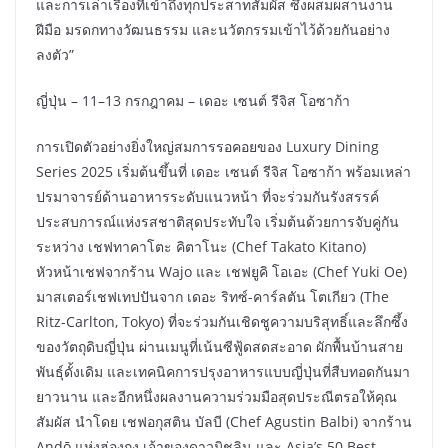
และการเล่าเรื่องที่เข้าถึงทุกประสาทสัมผัส ซึ่งผสมผสานงาน
ฝีมือ มรดกทางวัฒนธรรม และนวัตกรรมเข้าไว้ด้วยกันอย่าง
ลงตัว”
ญี่ปุ่น – 11–13 กรกฎาคม – เดอะ เซนต์ รีจิส โอซาก้า
การเปิดตัวอย่างยิ่งใหญ่สมการรอคอยของ Luxury Dining
Series 2025 เริ่มต้นขึ้นที่ เดอะ เซนต์ รีจิส โอซาก้า พร้อมเหล่า
ปรมาจารย์ด้านอาหารระดับแนวหน้า ที่จะร่วมกันรังสรรค์
ประสบการณ์แห่งรสชาติสุดประทับใจ เริ่มต้นด้วยการจับคู่กัน
ระหว่าง เชฟทาคาโตะ คิตาโนะ (Chef Takato Kitano)
หัวหน้าเชฟจากร้าน Wajo และ เชฟยูคิ โอเอะ (Chef Yuki Oe)
มาสเตอร์เชฟเทปปันจาก เดอะ ริทซ์-คาร์ลตัน โตเกียว (The
Ritz-Carlton, Tokyo) ที่จะร่วมกันเชิดชูความบริสุทธิ์และลึกซึ้ง
ของวัตถุดิบญี่ปุ่น ผ่านเมนูที่เน้นซีฟู้ดสดสะอาด ผักพื้นบ้านสาย
พันธุ์ดั้งเดิม และเทคนิคการปรุงอาหารแบบญี่ปุ่นที่สืบทอดกันมา
ยาวนาน และอีกหนึ่งผลงานความร่วมมือสุดประณีตรอให้คุณ
สัมผัส นำโดย เชฟอกุสติน บัลบี (Chef Agustin Balbi) จากร้าน
Andō แห่งฮ่องกง เจ้าของดาวมิชลิน และ Asia’s 50 Best