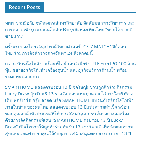
Recent Posts
ททท. ร่วมมือกับ จุฬาลงกรณ์มหาวิทยาลัย จัดสัมมนาทางวิชาการและ
การตลาดเชิงรุก แนะเคล็ดลับปรับธุรกิจท่องเที่ยวไทย “ขายได้ ขายดี
ขายนาน”
ครั้งแรกของไทย ส่งอุปกรณ์วิทยาศาสตร์ “CE-7 MATCH” ฝีมือคน
ไทย ร่วมภารกิจสำรวจดวงจันทร์ 24 สิงหาคมนี้
ก.ล.ต.นับหนึ่งไฟลิ่ง “ฟร้อนท์ไลน์ เอ็นจิเนียริ่ง” FLE ขาย IPO 100 ล้าน
หุ้น ขยายธุรกิจให้เช่าเครื่องสูบน้ำ และธุรกิจบริการด้านน้ำ พร้อม
ระดมทุนตลาดmai
SMARTHOME ฉลองครบรอบ 13 ปี จัดใหญ่! ชวนลูกค้าร่วมกิจกรรม
Lucky Draw ลุ้นรับฟรี 13 รางวัล ตอบแทนทุกความไว้วางใจบริษัท ส
เต็ป ฟอร์เวิร์ด กรุ๊ป จำกัด หรือ SMARTHOME แบรนด์เครื่องใช้ไฟฟ้า
ภายในบ้านของคนไทย ฉลองครบรอบ 13 ปีแห่งความสำเร็จ พร้อม
ขอบคุณลูกค้าทั่วประเทศที่ให้การสนับสนุนแบรนด์มาอย่างต่อเนื่อง
ด้วยการจัดกิจกรรมพิเศษ “SMARTHOME ครบรอบ 13 ปี Lucky
Draw” เปิดโอกาสให้ลูกค้าร่วมลุ้นรับ 13 รางวัล ฟรี เพื่อส่งมอบความ
สุขและแทนคำขอบคุณให้กับทุกการสนับสนุนตลอดระยะเวลา 13 ปี