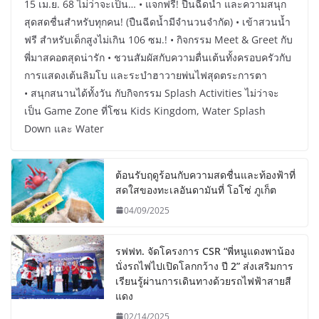
15 เม.ย. 68 ไม่ว่าจะเป็น… • แจกฟรี! ปืนฉีดน้ำ และความสนุก
สุดสดชื่นสำหรับทุกคน! (ปืนฉีดน้ำมีจำนวนจำกัด) • เข้าสวนน้ำ
ฟรี สำหรับเด็กสูงไม่เกิน 106 ซม.! • กิจกรรม Meet & Greet กับ
พี่มาสคอตสุดน่ารัก • ชวนสัมผัสกับความตื่นเต้นทั้งครอบครัวกับ
การแสดงเต้นลิมโบ และระบำฮาวายพ่นไฟสุดตระการตา
• สนุกสนานได้ทั้งวัน กับกิจกรรม Splash Activities ไม่ว่าจะ
เป็น Game Zone ที่โซน Kids Kingdom, Water Splash
Down และ Water
ต้อนรับฤดูร้อนกับความสดชื่นและท้องฟ้าที่
สดใสของทะเลอันดามันที่ โอโซ่ ภูเก็ต
04/09/2025
รฟฟท. จัดโครงการ CSR “พี่หนูแดงพาน้อง
นั่งรถไฟไปเปิดโลกกว้าง ปี 2” ส่งเสริมการ
เรียนรู้ผ่านการเดินทางด้วยรถไฟฟ้าสายสี
แดง
02/14/2025