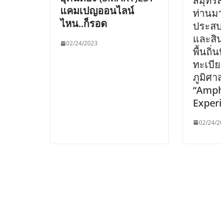
สมุทร
แคมเปญออนไลน์
ท่านมา
ไหน..ก็รอด
ประสบ
และสิน
02/24/2023
พื้นถิ่
ทะเบีย
ภูมิศา
“Amp
Exper
02/24/2