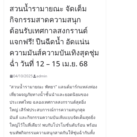
สวนน้ำรามายณะ จัดเต็ม
กิจกรรมสาดความสนุก
ต้อนรับเทศกาลสงกรานต์
แจกฟรี! ปืนฉีดน้ำ อัดแน่น
ความมันส์ความบันเทิงสุดชุ่ม
ฉ่ำ วันที่ 12 – 15 เม.ย. 68
04/10/2025
admin
“สวนน้ำรามายณะ พัทยา” แลนด์มาร์กแหล่งท่อง
เที่ยวผจญภัยทางน้ำชั้นนำและยอดนิยมของ
ประเทศไทย ฉลองเทศกาลสงกรานต์สุดยิ่ง
ใหญ่ เสิร์ฟประสบการณ์การความสนุกสุด
มันส์ และกิจกรรมความบันเทิงแบบจัดเต็มสุดยิ่ง
ใหญ่ไว้ในที่เดียว! พบกับโปรโมชั่นดับร้อน พร้อม
ขนทัพกิจกรรมความสนุกสาดกันให้ชุ่มฉ่ำกันทั้ง