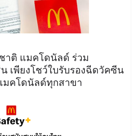
อชาติ แมคโดนัลด์ ร่วม
น เพียงโชว์ใบรับรองฉีดวัคซีน
ี่แมคโดนัลด์ทุกสาขา