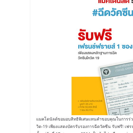
แมคโดนัลด์ขอมอบสิทธิพิเศษแทนคำขอบคุณในการร่วมกันฝ
วิด-19 เพียงแสดงบัตรรับรองการฉีดวัคซีน รับฟรี! เฟร