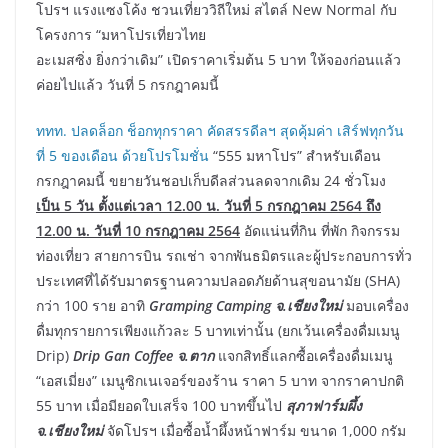
โปรฯ แรงแซงโค้ง ชวนเที่ยววิถีใหม่ สไตล์ New Normal กับ
โครงการ “มหาโปรเที่ยวไทย
อะเมสซิ่ง ยิ่งกว่าเดิม” เปิดราคาเริ่มต้น 5 บาท ให้จองก่อนแล้ว
ค่อยไปแล้ว วันที่ 5 กรกฎาคมนี้
ททท. ปลดล็อก ช็อกทุกราคา คัดสรรดีลฯ สุดคุ้มค่า เสิร์ฟทุกวัน
ที่ 5 ของเดือน ด้วยโปรโมชั่น
“555 มหาโปร” สำหรับเดือน
กรกฎาคมนี้ ขยายวันชอปเก็บดีลส่วนลดจากเดิม 24 ชั่วโมง
เป็น
5 วัน ตั้งแต่เวลา 12.00 น. วันที่ 5 กรกฎาคม 2564 ถึง
12.00 น. วันที่ 10 กรกฎาคม 2564
อัดแน่นที่กิน ที่พัก กิจกรรม
ท่องเที่ยว สายการบิน รถเช่า จากพันธมิตรและผู้ประกอบการทั่ว
ประเทศที่ได้รับมาตรฐานความปลอดภัยด้านสุขอนามัย (SHA)
กว่า 100 ราย อาทิ
Gramping Camping จ.เชียงใหม่
มอบเครื่อง
ดื่มทุกรายการเพียงแก้วละ 5 บาทเท่านั้น (ยกเว้นเครื่องดื่มเมนู
Drip)
Drip Gan Coffee จ.ตาก
แจกสิทธิ์แลกซื้อเครื่องดื่มเมนู
“เอสเมี่ยง” เมนูซิกเนเจอร์ของร้าน ราคา 5 บาท จากราคาปกติ
55 บาท เมื่อมียอดใบเสร็จ 100 บาทขึ้นไป
สุภาฟาร์มผึ้ง
จ.เชียงใหม่
จัดโปรฯ เมื่อซื้อน้ำผึ้งหน้าฟาร์ม ขนาด 1,000 กรัม