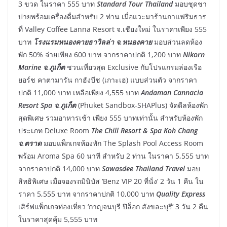
3 ขวด ในราคา 555 บาท
Standard Tour Thailand
มอบชุดชา
บ่ายพร้อมเครื่องดื่มสำหรับ 2 ท่าน เมื่อแวะมาร้านกาแฟริมธาร
ที่ Valley Coffee Lanna Resort จ.เชียงใหม่ ในราคาเพียง 555
บาท
โรงแรมหนองคายธาวิลล่า จ.หนองคาย
มอบส่วนลดห้อง
พัก 50% จ่ายเพียง 600 บาท จากราคาปกติ 1,200 บาท
Nikorn
Marine จ.ภูเก็ต
ชวนเที่ยวสุด Exclusive กับโปรแกรมล่องเรือ
ยอร์ช คาตามารัน กาฮังบีช (เกาะเฮ) แบบส่วนตัว จากราคา
ปกติ 11,000 บาท เหลือเพียง 4,555 บาท
Andaman Cannacia
Resort Spa จ.ภูเก็ต
(Phuket Sandbox-SHAPlus) จัดดีลห้องพัก
สุดพิเศษ รวมอาหารเช้า เพียง 555 บาทเท่านั้น สำหรับห้องพัก
ประเภท Deluxe Room
The Chill Resort & Spa Koh Chang
จ.ตราด
มอบแพ็กเกจห้องพัก The Splash Pool Access Room
พร้อม Aroma Spa 60 นาที สำหรับ 2 ท่าน ในราคา 5,555 บาท
จากราคาปกติ 14,000 บาท
Sawasdee Thailand Travel
มอบ
สิทธิพิเศษ เมื่อจองรถมินิบัส ‘Benz VIP 20 ที่นั่ง’ 2 วัน 1 คืน ใน
ราคา 5,555 บาท จากราคาปกติ 10,000 บาท
Quality Express
เสิร์ฟแพ็กเกจท่องเที่ยว ‘กาญจนบุรี ปิล็อก สังขละบุรี’ 3 วัน 2 คืน
ในราคาสุดคุ้ม 5,555 บาท