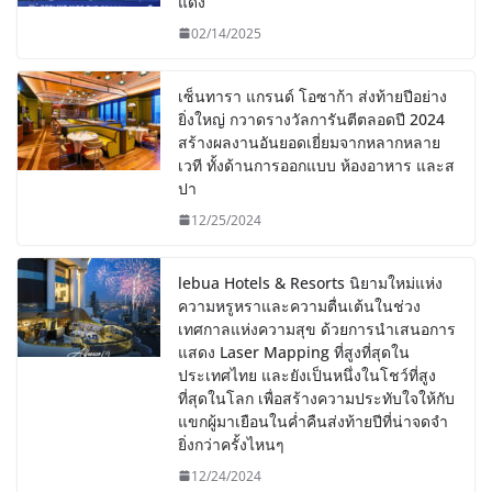
แดง
02/14/2025
เซ็นทารา แกรนด์ โอซาก้า ส่งท้ายปีอย่าง
ยิ่งใหญ่ กวาดรางวัลการันตีตลอดปี 2024
สร้างผลงานอันยอดเยี่ยมจากหลากหลาย
เวที ทั้งด้านการออกแบบ ห้องอาหาร และส
ปา
12/25/2024
lebua Hotels & Resorts นิยามใหม่แห่ง
ความหรูหราและความตื่นเต้นในช่วง
เทศกาลแห่งความสุข ด้วยการนำเสนอการ
แสดง Laser Mapping ที่สูงที่สุดใน
ประเทศไทย และยังเป็นหนึ่งในโชว์ที่สูง
ที่สุดในโลก เพื่อสร้างความประทับใจให้กับ
แขกผู้มาเยือนในค่ำคืนส่งท้ายปีที่น่าจดจำ
ยิ่งกว่าครั้งไหนๆ
12/24/2024