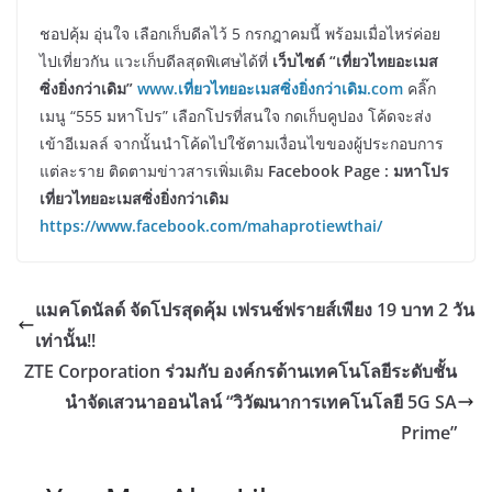
ชอปคุ้ม อุ่นใจ เลือกเก็บดีลไว้ 5 กรกฎาคมนี้ พร้อมเมื่อไหร่ค่อย
ไปเที่ยวกัน แวะเก็บดีลสุดพิเศษได้ที่
เว็บไซต์
“เที่ยวไทยอะเมส
ซิ่งยิ่งกว่าเดิม”
www.เที่ยวไทยอะเมสซิ่งยิ่งกว่าเดิม.com
คลิ๊ก
เมนู “555 มหาโปร” เลือกโปรที่สนใจ กดเก็บคูปอง โค้ดจะส่ง
เข้าอีเมลล์ จากนั้นนำโค้ดไปใช้ตามเงื่อนไขของผู้ประกอบการ
แต่ละราย ติดตามข่าวสารเพิ่มเติม
Facebook Page : มหาโปร
เที่ยวไทยอะเมสซิ่งยิ่งกว่าเดิม
https://www.facebook.com/mahaprotiewthai/
แมคโดนัลด์ จัดโปรสุดคุ้ม เฟรนช์ฟรายส์เพียง 19 บาท 2 วัน
เท่านั้น!!
ZTE Corporation ร่วมกับ องค์กรด้านเทคโนโลยีระดับชั้น
นำจัดเสวนาออนไลน์ “วิวัฒนาการเทคโนโลยี 5G SA
Prime”