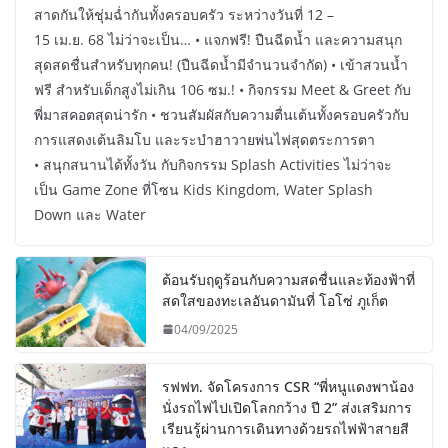
สาดกันให้ชุ่มฉ่ำกันทั้งครอบครัว ระหว่างวันที่ 12 –
15 เม.ย. 68 ไม่ว่าจะเป็น… • แจกฟรี! ปืนฉีดน้ำ และความสนุก
สุดสดชื่นสำหรับทุกคน! (ปืนฉีดน้ำมีจำนวนจำกัด) • เข้าสวนน้ำ
ฟรี สำหรับเด็กสูงไม่เกิน 106 ซม.! • กิจกรรม Meet & Greet กับ
พี่มาสคอตสุดน่ารัก • ชวนสัมผัสกับความตื่นเต้นทั้งครอบครัวกับ
การแสดงเต้นลิมโบ และระบำฮาวายพ่นไฟสุดตระการตา
• สนุกสนานได้ทั้งวัน กับกิจกรรม Splash Activities ไม่ว่าจะ
เป็น Game Zone ที่โซน Kids Kingdom, Water Splash
Down และ Water
ต้อนรับฤดูร้อนกับความสดชื่นและท้องฟ้าที่
สดใสของทะเลอันดามันที่ โอโซ่ ภูเก็ต
04/09/2025
รฟฟท. จัดโครงการ CSR “พี่หนูแดงพาน้อง
นั่งรถไฟไปเปิดโลกกว้าง ปี 2” ส่งเสริมการ
เรียนรู้ผ่านการเดินทางด้วยรถไฟฟ้าสายสี