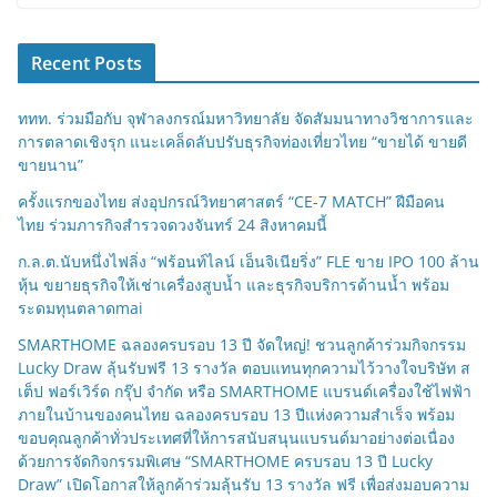
Recent Posts
ททท. ร่วมมือกับ จุฬาลงกรณ์มหาวิทยาลัย จัดสัมมนาทางวิชาการและ
การตลาดเชิงรุก แนะเคล็ดลับปรับธุรกิจท่องเที่ยวไทย “ขายได้ ขายดี
ขายนาน”
ครั้งแรกของไทย ส่งอุปกรณ์วิทยาศาสตร์ “CE-7 MATCH” ฝีมือคน
ไทย ร่วมภารกิจสำรวจดวงจันทร์ 24 สิงหาคมนี้
ก.ล.ต.นับหนึ่งไฟลิ่ง “ฟร้อนท์ไลน์ เอ็นจิเนียริ่ง” FLE ขาย IPO 100 ล้าน
หุ้น ขยายธุรกิจให้เช่าเครื่องสูบน้ำ และธุรกิจบริการด้านน้ำ พร้อม
ระดมทุนตลาดmai
SMARTHOME ฉลองครบรอบ 13 ปี จัดใหญ่! ชวนลูกค้าร่วมกิจกรรม
Lucky Draw ลุ้นรับฟรี 13 รางวัล ตอบแทนทุกความไว้วางใจบริษัท ส
เต็ป ฟอร์เวิร์ด กรุ๊ป จำกัด หรือ SMARTHOME แบรนด์เครื่องใช้ไฟฟ้า
ภายในบ้านของคนไทย ฉลองครบรอบ 13 ปีแห่งความสำเร็จ พร้อม
ขอบคุณลูกค้าทั่วประเทศที่ให้การสนับสนุนแบรนด์มาอย่างต่อเนื่อง
ด้วยการจัดกิจกรรมพิเศษ “SMARTHOME ครบรอบ 13 ปี Lucky
Draw” เปิดโอกาสให้ลูกค้าร่วมลุ้นรับ 13 รางวัล ฟรี เพื่อส่งมอบความ