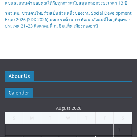
สุขและแทนคำขอบคุณให้กับทุกการสนับสนุนตลอดระยะเวลา 13 ปี
รมว.พม. ชวนคนไทยร่วมเป็นส่วนหนึ่งของงาน Social Development
Expo 2026 (SDX 2026) มหกรรมด้านการพัฒนาสังคมที่ใหญ่ที่สุดของ
ประเทศ 21–23 สิงหาคมนี้ ณ อิมแพ็ค เมืองทองธานี
About Us
Calender
August 2026
S
M
T
W
T
F
S
1