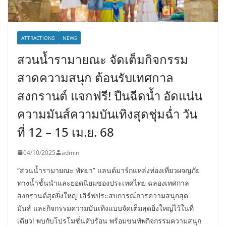
ATTRACTIONS
NEWS
สวนน้ำรามายณะ จัดเต็มกิจกรรม
สาดความสนุก ต้อนรับเทศกาล
สงกรานต์ แจกฟรี! ปืนฉีดน้ำ อัดแน่น
ความมันส์ความบันเทิงสุดชุ่มฉ่ำ วัน
ที่ 12 – 15 เม.ย. 68
04/10/2025
admin
“สวนน้ำรามายณะ พัทยา” แลนด์มาร์กแหล่งท่องเที่ยวผจญภัย
ทางน้ำชั้นนำและยอดนิยมของประเทศไทย ฉลองเทศกาล
สงกรานต์สุดยิ่งใหญ่ เสิร์ฟประสบการณ์การความสนุกสุด
มันส์ และกิจกรรมความบันเทิงแบบจัดเต็มสุดยิ่งใหญ่ไว้ในที่
เดียว! พบกับโปรโมชั่นดับร้อน พร้อมขนทัพกิจกรรมความสนุก