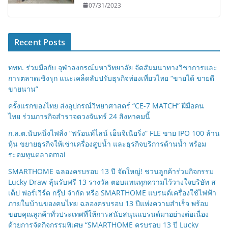
07/31/2023
Recent Posts
ททท. ร่วมมือกับ จุฬาลงกรณ์มหาวิทยาลัย จัดสัมมนาทางวิชาการและ
การตลาดเชิงรุก แนะเคล็ดลับปรับธุรกิจท่องเที่ยวไทย “ขายได้ ขายดี
ขายนาน”
ครั้งแรกของไทย ส่งอุปกรณ์วิทยาศาสตร์ “CE-7 MATCH” ฝีมือคน
ไทย ร่วมภารกิจสำรวจดวงจันทร์ 24 สิงหาคมนี้
ก.ล.ต.นับหนึ่งไฟลิ่ง “ฟร้อนท์ไลน์ เอ็นจิเนียริ่ง” FLE ขาย IPO 100 ล้าน
หุ้น ขยายธุรกิจให้เช่าเครื่องสูบน้ำ และธุรกิจบริการด้านน้ำ พร้อม
ระดมทุนตลาดmai
SMARTHOME ฉลองครบรอบ 13 ปี จัดใหญ่! ชวนลูกค้าร่วมกิจกรรม
Lucky Draw ลุ้นรับฟรี 13 รางวัล ตอบแทนทุกความไว้วางใจบริษัท ส
เต็ป ฟอร์เวิร์ด กรุ๊ป จำกัด หรือ SMARTHOME แบรนด์เครื่องใช้ไฟฟ้า
ภายในบ้านของคนไทย ฉลองครบรอบ 13 ปีแห่งความสำเร็จ พร้อม
ขอบคุณลูกค้าทั่วประเทศที่ให้การสนับสนุนแบรนด์มาอย่างต่อเนื่อง
ด้วยการจัดกิจกรรมพิเศษ “SMARTHOME ครบรอบ 13 ปี Lucky