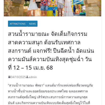
ATTRACTIONS
NEWS
สวนน้ำรามายณะ จัดเต็มกิจกรรม
สาดความสนุก ต้อนรับเทศกาล
สงกรานต์ แจกฟรี! ปืนฉีดน้ำ อัดแน่น
ความมันส์ความบันเทิงสุดชุ่มฉ่ำ วัน
ที่ 12 – 15 เม.ย. 68
04/10/2025
admin
“สวนน้ำรามายณะ พัทยา” แลนด์มาร์กแหล่งท่องเที่ยวผจญภัย
ทางน้ำชั้นนำและยอดนิยมของประเทศไทย ฉลองเทศกาล
สงกรานต์สุดยิ่งใหญ่ เสิร์ฟประสบการณ์การความสนุกสุด
มันส์ และกิจกรรมความบันเทิงแบบจัดเต็มสุดยิ่งใหญ่ไว้ในที่