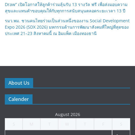
Draw” เปิดโอกาสให้ลูกค้าร่วมลุ้นรับ 13 รางวัล ฟรี เพื่อส่งมอบความ
สุขและแทนคำขอบคุณให้กับทุกการสนับสนุนตลอดระยะเวลา 13 ปี
รมว.พม. ชวนคนไทยร่วมเป็นส่วนหนึ่งของงาน Social Development
Expo 2026 (SDX 2026) มหกรรมด้านการพัฒนาสังคมที่ใหญ่ที่สุดของ
ประเทศ 21–23 สิงหาคมนี้ ณ อิมแพ็ค เมืองทองธานี
About Us
Calender
August 2026
S
M
T
W
T
F
S