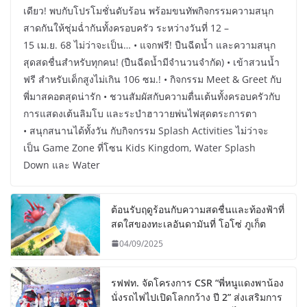
เดียว! พบกับโปรโมชั่นดับร้อน พร้อมขนทัพกิจกรรมความสนุก
สาดกันให้ชุ่มฉ่ำกันทั้งครอบครัว ระหว่างวันที่ 12 –
15 เม.ย. 68 ไม่ว่าจะเป็น… • แจกฟรี! ปืนฉีดน้ำ และความสนุก
สุดสดชื่นสำหรับทุกคน! (ปืนฉีดน้ำมีจำนวนจำกัด) • เข้าสวนน้ำ
ฟรี สำหรับเด็กสูงไม่เกิน 106 ซม.! • กิจกรรม Meet & Greet กับ
พี่มาสคอตสุดน่ารัก • ชวนสัมผัสกับความตื่นเต้นทั้งครอบครัวกับ
การแสดงเต้นลิมโบ และระบำฮาวายพ่นไฟสุดตระการตา
• สนุกสนานได้ทั้งวัน กับกิจกรรม Splash Activities ไม่ว่าจะ
เป็น Game Zone ที่โซน Kids Kingdom, Water Splash
Down และ Water
ต้อนรับฤดูร้อนกับความสดชื่นและท้องฟ้าที่
สดใสของทะเลอันดามันที่ โอโซ่ ภูเก็ต
04/09/2025
รฟฟท. จัดโครงการ CSR “พี่หนูแดงพาน้อง
นั่งรถไฟไปเปิดโลกกว้าง ปี 2” ส่งเสริมการ