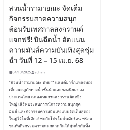
สวนน้ำรามายณะ จัดเต็ม
กิจกรรมสาดความสนุก
ต้อนรับเทศกาลสงกรานต์
แจกฟรี! ปืนฉีดน้ำ อัดแน่น
ความมันส์ความบันเทิงสุดชุ่ม
ฉ่ำ วันที่ 12 – 15 เม.ย. 68
04/10/2025
admin
“สวนน้ำรามายณะ พัทยา” แลนด์มาร์กแหล่งท่อง
เที่ยวผจญภัยทางน้ำชั้นนำและยอดนิยมของ
ประเทศไทย ฉลองเทศกาลสงกรานต์สุดยิ่ง
ใหญ่ เสิร์ฟประสบการณ์การความสนุกสุด
มันส์ และกิจกรรมความบันเทิงแบบจัดเต็มสุดยิ่ง
ใหญ่ไว้ในที่เดียว! พบกับโปรโมชั่นดับร้อน พร้อม
ขนทัพกิจกรรมความสนุกสาดกันให้ชุ่มฉ่ำกันทั้ง