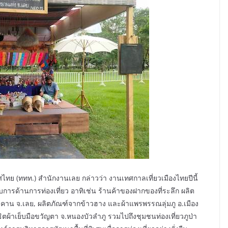
ศไทย (ททท.) สำนักงานเลย กล่าวว่า งานเทศกาลเที่ยวเมืองไทยปีนี้
การด้านการท่องเที่ยว อาทิเช่น ร้านค้าของฝากของที่ระลึก ผลิต
งคาน จ.เลย, ผลิตภัณฑ์จากข้าวฮาง และผ้าแพรพรรณลุ่มภู อ.เมือง
ิตผ้าเย็บมือขวัญตา จ.หนองบัวลำภู รวมไปถึงชุมชนท่องเที่ยวภูป่า