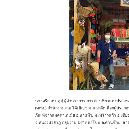
นายจริยาทร สูหู่ ผู้อำนวยการ การท่องเที่ยวแห่งประเท
(ททท.) สำนักงานเลย ได้เชิญชวนและคัดเลือกผู้ประกอบ
ภัณฑ์จากแมคคาเดเมีย อ.นาแห้ว, มะพร้าวแก้ว อ.เชีย
จ.หนองบัวลำภู กลุ่มงาน DIY ผีตาโขน อ.ด่านซ้าย, สาธ