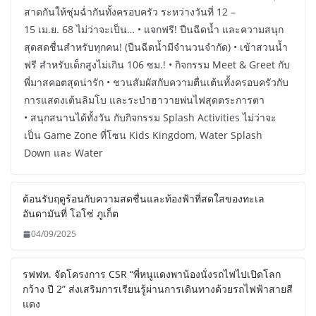
สาดกันให้ชุ่มฉ่ำกันทั้งครอบครัว ระหว่างวันที่ 12 –
15 เม.ย. 68 ไม่ว่าจะเป็น… • แจกฟรี! ปืนฉีดน้ำ และความสนุก
สุดสดชื่นสำหรับทุกคน! (ปืนฉีดน้ำมีจำนวนจำกัด) • เข้าสวนน้ำ
ฟรี สำหรับเด็กสูงไม่เกิน 106 ซม.! • กิจกรรม Meet & Greet กับ
พี่มาสคอตสุดน่ารัก • ชวนสัมผัสกับความตื่นเต้นทั้งครอบครัวกับ
การแสดงเต้นลิมโบ และระบำฮาวายพ่นไฟสุดตระการตา
• สนุกสนานได้ทั้งวัน กับกิจกรรม Splash Activities ไม่ว่าจะ
เป็น Game Zone ที่โซน Kids Kingdom, Water Splash
Down และ Water
ต้อนรับฤดูร้อนกับความสดชื่นและท้องฟ้าที่สดใสของทะเล
อันดามันที่ โอโซ่ ภูเก็ต
04/09/2025
รฟฟท. จัดโครงการ CSR “พี่หนูแดงพาน้องนั่งรถไฟไปเปิดโลก
กว้าง ปี 2” ส่งเสริมการเรียนรู้ผ่านการเดินทางด้วยรถไฟฟ้าสายสี
แดง