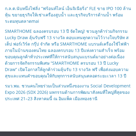
ก.ล.ต.นับหนึ่งไฟลิ่ง “ฟร้อนท์ไลน์ เอ็นจิเนียริ่ง” FLE ขาย IPO 100 ล้าน
หุ้น ขยายธุรกิจให้เช่าเครื่องสูบน้ำ และธุรกิจบริการด้านน้ำ พร้อม
ระดมทุนตลาดmai
SMARTHOME ฉลองครบรอบ 13 ปี จัดใหญ่! ชวนลูกค้าร่วมกิจกรรม
Lucky Draw ลุ้นรับฟรี 13 รางวัล ตอบแทนทุกความไว้วางใจบริษัท ส
เต็ป ฟอร์เวิร์ด กรุ๊ป จำกัด หรือ SMARTHOME แบรนด์เครื่องใช้ไฟฟ้า
ภายในบ้านของคนไทย ฉลองครบรอบ 13 ปีแห่งความสำเร็จ พร้อม
ขอบคุณลูกค้าทั่วประเทศที่ให้การสนับสนุนแบรนด์มาอย่างต่อเนื่อง
ด้วยการจัดกิจกรรมพิเศษ “SMARTHOME ครบรอบ 13 ปี Lucky
Draw” เปิดโอกาสให้ลูกค้าร่วมลุ้นรับ 13 รางวัล ฟรี เพื่อส่งมอบความ
สุขและแทนคำขอบคุณให้กับทุกการสนับสนุนตลอดระยะเวลา 13 ปี
รมว.พม. ชวนคนไทยร่วมเป็นส่วนหนึ่งของงาน Social Development
Expo 2026 (SDX 2026) มหกรรมด้านการพัฒนาสังคมที่ใหญ่ที่สุดของ
ประเทศ 21–23 สิงหาคมนี้ ณ อิมแพ็ค เมืองทองธานี