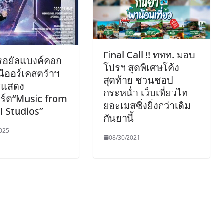
Final Call !! ททท. มอบ
ิรอยัลแบงค์คอก
โปรฯ สุดพิเศษโค้ง
ีออร์เคสตร้าฯ
สุดท้าย ชวนชอป
รแสดง
กระหน่ำ เว็บเที่ยวไท
ิร์ต“Music from
ยอะเมสซิ่งยิ่งกว่าเดิม
l Studios”
กันยานี้
025
08/30/2021