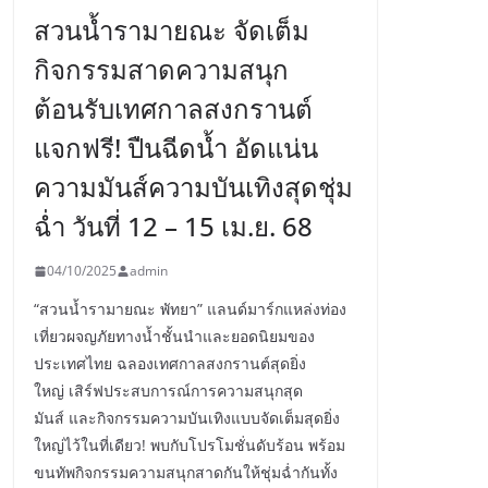
สวนน้ำรามายณะ จัดเต็ม
กิจกรรมสาดความสนุก
ต้อนรับเทศกาลสงกรานต์
แจกฟรี! ปืนฉีดน้ำ อัดแน่น
ความมันส์ความบันเทิงสุดชุ่ม
ฉ่ำ วันที่ 12 – 15 เม.ย. 68
04/10/2025
admin
“สวนน้ำรามายณะ พัทยา” แลนด์มาร์กแหล่งท่อง
เที่ยวผจญภัยทางน้ำชั้นนำและยอดนิยมของ
ประเทศไทย ฉลองเทศกาลสงกรานต์สุดยิ่ง
ใหญ่ เสิร์ฟประสบการณ์การความสนุกสุด
มันส์ และกิจกรรมความบันเทิงแบบจัดเต็มสุดยิ่ง
ใหญ่ไว้ในที่เดียว! พบกับโปรโมชั่นดับร้อน พร้อม
ขนทัพกิจกรรมความสนุกสาดกันให้ชุ่มฉ่ำกันทั้ง