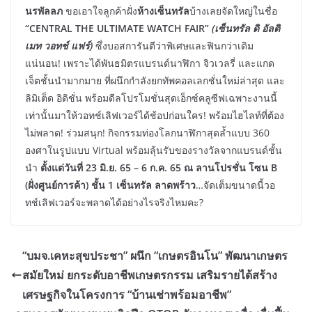
นรพัลลภ
ขอเอาใจลูกค้าฝั่ง
ห้างเซ็นทรัล
บ้างเลยจัดใหญ่ในชื่อ
“CENTRAL THE ULTIMATE WATCH FAIR”
(เซ็นทรัล ดิ อัลติ
เมท วอทช์ แฟร์)
ซึ่งบอสการันตีว่าพิเศษและฟินกว่าเดิม
แน่นอน! เพราะได้พันธมิตรแบรนด์นาฬิกา จิวเวลรี่ และแกด
เจ็ตชั้นนำมากมาย ที่ผนึกกำลังยกทัพคอลเลกชั่นใหม่ล่าสุด และ
ลิมิเต็ด อิดิชั่น พร้อมดีลโปรโมชั่นสุดเอ็กซ์คลูซีฟเฉพาะงานนี้
เท่านั้นมาให้วอทช์เลิฟเวอร์ได้ช้อปก่อนใคร! พร้อมไฮไลท์ที่ต้อง
ไม่พลาด! ร่วมสนุก! กิจกรรมท่องโลกนาฬิกาสุดล้ำแบบ 360
องศาในรูปแบบ Virtual พร้อมลุ้นรับของรางวัลจากแบรนด์ชั้น
นำ
ตั้งแต่วันที่ 23 มิ.ย. 65 – 6 ก.ค. 65 ณ ลานโปรชั่น โซน B
(ฝั่งศูนย์การค้า) ชั้น 1 เซ็นทรัล ลาดพร้าว
…จัดเต็มขนาดนี้วอ
ทช์เลิฟเวอร์จะพลาดได้อย่างไรจริงไหมคะ?
“บมจ.เคหะสุขประชา” ผนึก “เกษตรอินโน” พัฒนาเกษตร
สมัยใหม่ ยกระดับอาชีพเกษตรกรรม เสริมรายได้สร้าง
เศรษฐกิจในโครงการ “บ้านเช่าพร้อมอาชีพ”