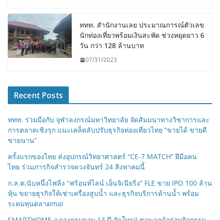
ททท. สำนักงานเลย ประมาณการณ์ตัวเลข
นักท่องเที่ยวพร้อมเงินสะพัด ช่วงหยุดยาว 6
วัน กว่า 128 ล้านบาท
07/31/2023
Recent Posts
ททท. ร่วมมือกับ จุฬาลงกรณ์มหาวิทยาลัย จัดสัมมนาทางวิชาการและ
การตลาดเชิงรุก แนะเคล็ดลับปรับธุรกิจท่องเที่ยวไทย “ขายได้ ขายดี
ขายนาน”
ครั้งแรกของไทย ส่งอุปกรณ์วิทยาศาสตร์ “CE-7 MATCH” ฝีมือคน
ไทย ร่วมภารกิจสำรวจดวงจันทร์ 24 สิงหาคมนี้
ก.ล.ต.นับหนึ่งไฟลิ่ง “ฟร้อนท์ไลน์ เอ็นจิเนียริ่ง” FLE ขาย IPO 100 ล้าน
หุ้น ขยายธุรกิจให้เช่าเครื่องสูบน้ำ และธุรกิจบริการด้านน้ำ พร้อม
ระดมทุนตลาดmai
SMARTHOME ฉลองครบรอบ 13 ปี จัดใหญ่! ชวนลูกค้าร่วมกิจกรรม