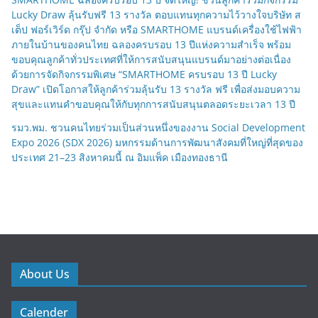
Lucky Draw ลุ้นรับฟรี 13 รางวัล ตอบแทนทุกความไว้วางใจบริษัท ส
เต็ป ฟอร์เวิร์ด กรุ๊ป จำกัด หรือ SMARTHOME แบรนด์เครื่องใช้ไฟฟ้า
ภายในบ้านของคนไทย ฉลองครบรอบ 13 ปีแห่งความสำเร็จ พร้อม
ขอบคุณลูกค้าทั่วประเทศที่ให้การสนับสนุนแบรนด์มาอย่างต่อเนื่อง
ด้วยการจัดกิจกรรมพิเศษ “SMARTHOME ครบรอบ 13 ปี Lucky
Draw” เปิดโอกาสให้ลูกค้าร่วมลุ้นรับ 13 รางวัล ฟรี เพื่อส่งมอบความ
สุขและแทนคำขอบคุณให้กับทุกการสนับสนุนตลอดระยะเวลา 13 ปี
รมว.พม. ชวนคนไทยร่วมเป็นส่วนหนึ่งของงาน Social Development
Expo 2026 (SDX 2026) มหกรรมด้านการพัฒนาสังคมที่ใหญ่ที่สุดของ
ประเทศ 21–23 สิงหาคมนี้ ณ อิมแพ็ค เมืองทองธานี
About Us
Calender