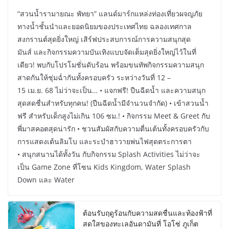
“สวนน้ำรามายณะ พัทยา” แลนด์มาร์กแหล่งท่องเที่ยวผจญภัย
ทางน้ำชั้นนำและยอดนิยมของประเทศไทย ฉลองเทศกาล
สงกรานต์สุดยิ่งใหญ่ เสิร์ฟประสบการณ์การความสนุกสุด
มันส์ และกิจกรรมความบันเทิงแบบจัดเต็มสุดยิ่งใหญ่ไว้ในที่
เดียว! พบกับโปรโมชั่นดับร้อน พร้อมขนทัพกิจกรรมความสนุก
สาดกันให้ชุ่มฉ่ำกันทั้งครอบครัว ระหว่างวันที่ 12 –
15 เม.ย. 68 ไม่ว่าจะเป็น… • แจกฟรี! ปืนฉีดน้ำ และความสนุก
สุดสดชื่นสำหรับทุกคน! (ปืนฉีดน้ำมีจำนวนจำกัด) • เข้าสวนน้ำ
ฟรี สำหรับเด็กสูงไม่เกิน 106 ซม.! • กิจกรรม Meet & Greet กับ
พี่มาสคอตสุดน่ารัก • ชวนสัมผัสกับความตื่นเต้นทั้งครอบครัวกับ
การแสดงเต้นลิมโบ และระบำฮาวายพ่นไฟสุดตระการตา
• สนุกสนานได้ทั้งวัน กับกิจกรรม Splash Activities ไม่ว่าจะ
เป็น Game Zone ที่โซน Kids Kingdom, Water Splash
Down และ Water
ต้อนรับฤดูร้อนกับความสดชื่นและท้องฟ้าที่
สดใสของทะเลอันดามันที่ โอโซ่ ภูเก็ต