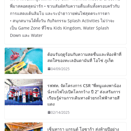
พี่มาสคอตสุดน่ารัก • ชวนสัมผัสกับความตื่นเต้นทั้งครอบครัวกับ
การแสดงเต้นลิมโบ และระบำฮาวายพ่นไฟสุดตระการตา
• สนุกสนานได้ทั้งวัน กับกิจกรรม Splash Activities ไม่ว่าจะ
เป็น Game Zone ที่โซน Kids Kingdom, Water Splash
Down และ Water
ต้อนรับฤดูร้อนกับความสดชื่นและท้องฟ้าที่
สดใสของทะเลอันดามันที่ โอโซ่ ภูเก็ต
04/09/2025
รฟฟท. จัดโครงการ CSR “พี่หนูแดงพาน้อง
นั่งรถไฟไปเปิดโลกกว้าง ปี 2” ส่งเสริมการ
เรียนรู้ผ่านการเดินทางด้วยรถไฟฟ้าสายสี
แดง
02/14/2025
เซ็นทารา แกรนด์ โอซาก้า ส่งท้ายปีอย่าง