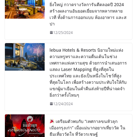
ยิ่งใหญ่ กวาดรางวัลการันตีตลอดปี 2024
สร้างผลงานอันยอดเยี่ยมจากหลากหลาย
เวที ทั้งด้านการออกแบบ ห้องอาหาร และส
ปา
12/25/2024
lebua Hotels & Resorts นิยามใหม่แห่ง
ความหรูหราและความตื่นเต้นในช่วง
เทศกาลแห่งความสุข ด้วยการนำเสนอการ
แสดง Laser Mapping ที่สูงที่สุดใน
ประเทศไทย และยังเป็นหนึ่งในโชว์ที่สูง
ที่สุดในโลก เพื่อสร้างความประทับใจให้กับ
แขกผู้มาเยือนในค่ำคืนส่งท้ายปีที่น่าจดจำ
ยิ่งกว่าครั้งไหนๆ
12/24/2024
เตรียมตัวพบกับ “เทศกาลขนหัวลุก
เมืองกรุงเก่า” เมื่อแม่นากอยากเที่ยววัด ใน
ธีมเที่ยววัดใจ ที่วัดวรเชษฐ์