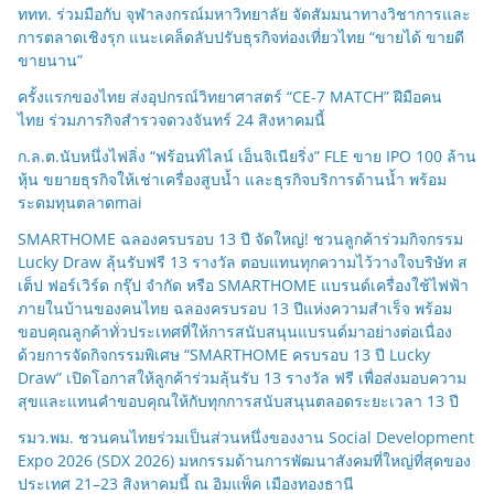
ททท. ร่วมมือกับ จุฬาลงกรณ์มหาวิทยาลัย จัดสัมมนาทางวิชาการและ
การตลาดเชิงรุก แนะเคล็ดลับปรับธุรกิจท่องเที่ยวไทย “ขายได้ ขายดี
ขายนาน”
ครั้งแรกของไทย ส่งอุปกรณ์วิทยาศาสตร์ “CE-7 MATCH” ฝีมือคน
ไทย ร่วมภารกิจสำรวจดวงจันทร์ 24 สิงหาคมนี้
ก.ล.ต.นับหนึ่งไฟลิ่ง “ฟร้อนท์ไลน์ เอ็นจิเนียริ่ง” FLE ขาย IPO 100 ล้าน
หุ้น ขยายธุรกิจให้เช่าเครื่องสูบน้ำ และธุรกิจบริการด้านน้ำ พร้อม
ระดมทุนตลาดmai
SMARTHOME ฉลองครบรอบ 13 ปี จัดใหญ่! ชวนลูกค้าร่วมกิจกรรม
Lucky Draw ลุ้นรับฟรี 13 รางวัล ตอบแทนทุกความไว้วางใจบริษัท ส
เต็ป ฟอร์เวิร์ด กรุ๊ป จำกัด หรือ SMARTHOME แบรนด์เครื่องใช้ไฟฟ้า
ภายในบ้านของคนไทย ฉลองครบรอบ 13 ปีแห่งความสำเร็จ พร้อม
ขอบคุณลูกค้าทั่วประเทศที่ให้การสนับสนุนแบรนด์มาอย่างต่อเนื่อง
ด้วยการจัดกิจกรรมพิเศษ “SMARTHOME ครบรอบ 13 ปี Lucky
Draw” เปิดโอกาสให้ลูกค้าร่วมลุ้นรับ 13 รางวัล ฟรี เพื่อส่งมอบความ
สุขและแทนคำขอบคุณให้กับทุกการสนับสนุนตลอดระยะเวลา 13 ปี
รมว.พม. ชวนคนไทยร่วมเป็นส่วนหนึ่งของงาน Social Development
Expo 2026 (SDX 2026) มหกรรมด้านการพัฒนาสังคมที่ใหญ่ที่สุดของ
ประเทศ 21–23 สิงหาคมนี้ ณ อิมแพ็ค เมืองทองธานี