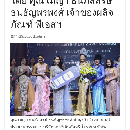
โดย คุณ เมญ่า ธนภัสสรษ์
ธนธัญพรพงศ์ เจ้าของผลิจ
ภัณฑ์ พีเอสฯ
11/28/2020
admin
คุณ เมญ่า ธนภัสสรษ์ ธนธัญพรพงศ์ นักธุรกิจสาวข้ามเพศ
ประธานกรรมการ บริษัท เอสพี อินดัสทรี โปรดักท์ จำกัด