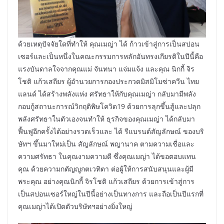
ด้วยเหตุปัจจัยใดที่ทำให้ คุณเมญ่า ได้ ก้าวเข้าสู่การเป็นสปอน
เซอร์และเป็นหนึ่งในคณะกรรมการหลักอันทรงเกียรติในปีนี้คือ
แรงบันดาลใจจากคุณแม่ จันทนา แจ่มแจ้ง และคุณ นิกกี้ จิร
โชติ แก้วเสถียร ผู้อำนวยการกองประกวดมิสมิโมซ่าควีน ไทย
แลนด์ ได้สร้างพลังแห่ง ศรัทธาให้กับคุณเมญ่า กลับมามีพลัง
กอบกู้สถานะการณ์วิกฤติพิษโควิด19 ด้วยการลุกขึ้นสู้และปลุก
พลังศรัทธาในตัวเองจนทำให้ ธุรกิจของคุณเมญ่า ได้กลับมา
ฟื้นฟูอีกครั้งได้อย่างรวดเร็วและ ได้ รีแบรนด์สัญลักษณ์ ของบริ
ษัทฯ ขึ้นมาใหม่เป็น สัญลักษณ์ พญานาค ตามความเชื่อและ
ความศรัทธา ในคุณงามความดี ซึ่งคุณเมญ่า ได้ขอตอบแทน
คุณ ด้วยความกตัญญูกตเวทิตา ต่อผู้ให้การสนับสนุนและผู้มี
พระคุณ อย่างคุณนิกกี้ จิรโชติ แก้วเสถียร ด้วยการเข้าสู่การ
เป็นสปอนเซอร์ใหญ่ในปีนี้อย่างเป็นทางการ และถือเป็นปีแรกที่
คุณเมญ่าได้เปิดตัวบริษัทฯอย่างยิ่งใหญ่