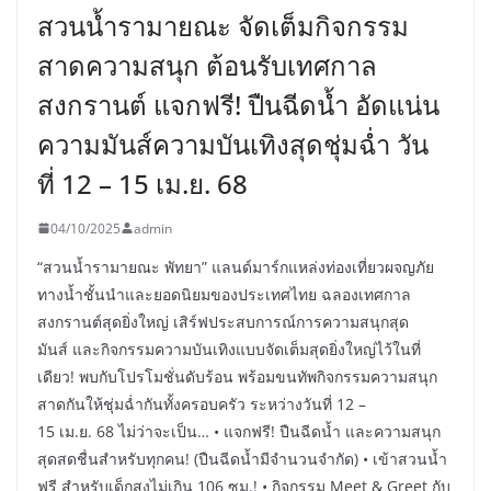
สวนน้ำรามายณะ จัดเต็มกิจกรรม
สาดความสนุก ต้อนรับเทศกาล
สงกรานต์ แจกฟรี! ปืนฉีดน้ำ อัดแน่น
ความมันส์ความบันเทิงสุดชุ่มฉ่ำ วัน
ที่ 12 – 15 เม.ย. 68
04/10/2025
admin
“สวนน้ำรามายณะ พัทยา” แลนด์มาร์กแหล่งท่องเที่ยวผจญภัย
ทางน้ำชั้นนำและยอดนิยมของประเทศไทย ฉลองเทศกาล
สงกรานต์สุดยิ่งใหญ่ เสิร์ฟประสบการณ์การความสนุกสุด
มันส์ และกิจกรรมความบันเทิงแบบจัดเต็มสุดยิ่งใหญ่ไว้ในที่
เดียว! พบกับโปรโมชั่นดับร้อน พร้อมขนทัพกิจกรรมความสนุก
สาดกันให้ชุ่มฉ่ำกันทั้งครอบครัว ระหว่างวันที่ 12 –
15 เม.ย. 68 ไม่ว่าจะเป็น… • แจกฟรี! ปืนฉีดน้ำ และความสนุก
สุดสดชื่นสำหรับทุกคน! (ปืนฉีดน้ำมีจำนวนจำกัด) • เข้าสวนน้ำ
ฟรี สำหรับเด็กสูงไม่เกิน 106 ซม.! • กิจกรรม Meet & Greet กับ