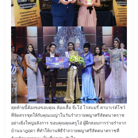
สุดท้ายนี้ต้องขอขอบคุณ ห้องเสื้อ จ๊ะโอ๋ โรสแมรี่ คาบาเร่ต์โชว์
ที่จัดสรรชุดให้กับคุณเมญ่าในวันรำถวายพญาศรีสัตตนาคราช
อย่างยิ่งใหญ่อลังการ ขอบคุณคุณครูโอ๋ ผู้ฝึกสอนการร่ายรำจาก
บ้านนาฎฤดา ที่ทำให้งานพิธีรำถวายพญาศรีสัตตนาคราชที่