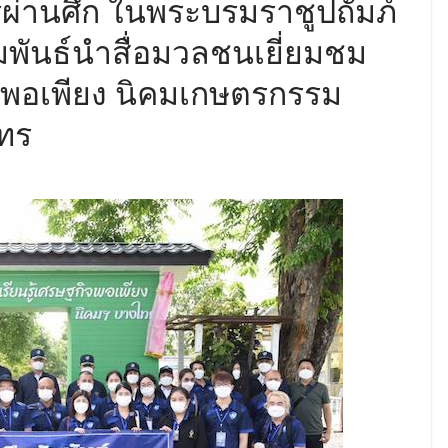
ผ่านศึก ในพระบรมราชูปถัมภ์
มพันธ์นำสื่อมวลชนเยี่ยมชม
กิจพอเพียง นิคมเกษตรกรรม
ทร