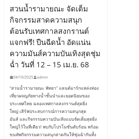
สวนน้ำรามายณะ จัดเต็ม
กิจกรรมสาดความสนุก
ต้อนรับเทศกาลสงกรานต์
แจกฟรี! ปืนฉีดน้ำ อัดแน่น
ความมันส์ความบันเทิงสุดชุ่ม
ฉ่ำ วันที่ 12 – 15 เม.ย. 68
04/10/2025
admin
“สวนน้ำรามายณะ พัทยา” แลนด์มาร์กแหล่งท่อง
เที่ยวผจญภัยทางน้ำชั้นนำและยอดนิยมของ
ประเทศไทย ฉลองเทศกาลสงกรานต์สุดยิ่ง
ใหญ่ เสิร์ฟประสบการณ์การความสนุกสุด
มันส์ และกิจกรรมความบันเทิงแบบจัดเต็มสุดยิ่ง
ใหญ่ไว้ในที่เดียว! พบกับโปรโมชั่นดับร้อน พร้อม
ขนทัพกิจกรรมความสนุกสาดกันให้ชุ่มฉ่ำกันทั้ง