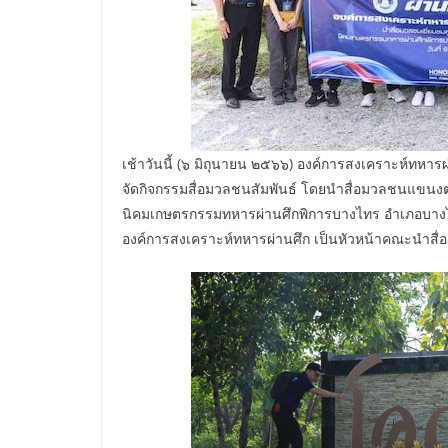
เช้าวันนี้ (๖ มิถุนายน ๒๕๖๖) องค์การสงเคราะห์ทหาร
จัดกิจกรรมสื่อมวลชนสัมพันธ์ โดยนำสื่อมวลชนแขนงต่า
นิคมเกษตรกรรมทหารผ่านศึกพิการบางไทร อำเภอบางไท
องค์การสงเคราะห์ทหารผ่านศึก เป็นหัวหน้าคณะนำสื่