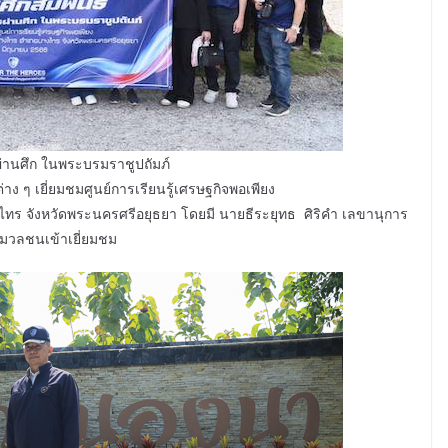
ผ่านศึก ในพระบรมราชูปถัมภ์
ง ๆ เยี่ยมชมศูนย์การเรียนรู้เศรษฐกิจพอเพียง
ร จังหวัดพระนครศรีอยุธยา โดยมี นายธีระยุทธ ศิริคำ เลขานุการ
อมวลชนเข้าเยี่ยมชม