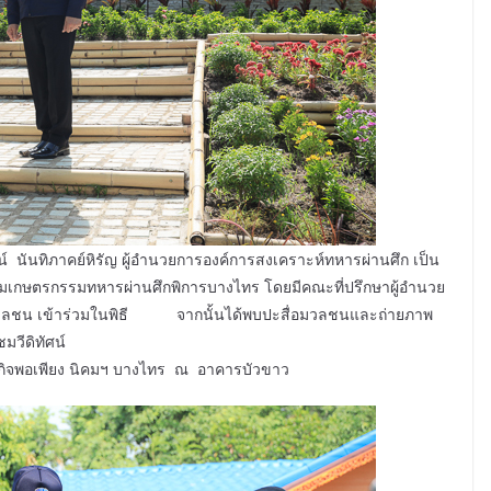
ิภาคย์หิรัญ ผู้อำนวยการองค์การสงเคราะห์ทหารผ่านศึก เป็น
นิคมเกษตรกรรมทหารผ่านศึกพิการบางไทร โดยมีคณะที่ปรึกษาผู้อำนวย
่อมวลชน เข้าร่วมในพิธี จากนั้นได้พบปะสื่อมวลชนและถ่ายภาพ
มวีดิทัศน์
ษฐกิจพอเพียง นิคมฯ บางไทร ณ อาคารบัวขาว