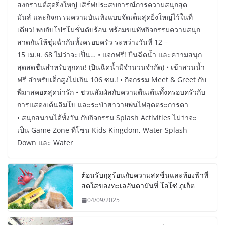
สงกรานต์สุดยิ่งใหญ่ เสิร์ฟประสบการณ์การความสนุกสุด
มันส์ และกิจกรรมความบันเทิงแบบจัดเต็มสุดยิ่งใหญ่ไว้ในที่
เดียว! พบกับโปรโมชั่นดับร้อน พร้อมขนทัพกิจกรรมความสนุก
สาดกันให้ชุ่มฉ่ำกันทั้งครอบครัว ระหว่างวันที่ 12 –
15 เม.ย. 68 ไม่ว่าจะเป็น… • แจกฟรี! ปืนฉีดน้ำ และความสนุก
สุดสดชื่นสำหรับทุกคน! (ปืนฉีดน้ำมีจำนวนจำกัด) • เข้าสวนน้ำ
ฟรี สำหรับเด็กสูงไม่เกิน 106 ซม.! • กิจกรรม Meet & Greet กับ
พี่มาสคอตสุดน่ารัก • ชวนสัมผัสกับความตื่นเต้นทั้งครอบครัวกับ
การแสดงเต้นลิมโบ และระบำฮาวายพ่นไฟสุดตระการตา
• สนุกสนานได้ทั้งวัน กับกิจกรรม Splash Activities ไม่ว่าจะ
เป็น Game Zone ที่โซน Kids Kingdom, Water Splash
Down และ Water
ต้อนรับฤดูร้อนกับความสดชื่นและท้องฟ้าที่
สดใสของทะเลอันดามันที่ โอโซ่ ภูเก็ต
04/09/2025