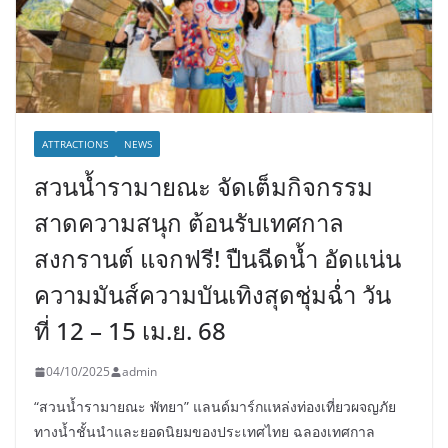
ATTRACTIONS
NEWS
สวนน้ำรามายณะ จัดเต็มกิจกรรม
สาดความสนุก ต้อนรับเทศกาล
สงกรานต์ แจกฟรี! ปืนฉีดน้ำ อัดแน่น
ความมันส์ความบันเทิงสุดชุ่มฉ่ำ วัน
ที่ 12 – 15 เม.ย. 68
04/10/2025
admin
“สวนน้ำรามายณะ พัทยา” แลนด์มาร์กแหล่งท่องเที่ยวผจญภัย
ทางน้ำชั้นนำและยอดนิยมของประเทศไทย ฉลองเทศกาล