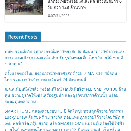
นักท่องเที่ยวพร้อมเงินสะพัด ช่วงหยุดยาว 6
วัน กว่า 128 ล้านบาท
07/31/2023
Recent Posts
ททท. ร่วมมือกับ จุฬาลงกรณ์มหาวิทยาลัย จัดสัมมนาทางวิชาการและ
การตลาดเชิงรุก แนะเคล็ดลับปรับธุรกิจท่องเที่ยวไทย “ขายได้ ขายดี
ขายนาน”
ครั้งแรกของไทย ส่งอุปกรณ์วิทยาศาสตร์ “CE-7 MATCH” ฝีมือคน
ไทย ร่วมภารกิจสำรวจดวงจันทร์ 24 สิงหาคมนี้
ก.ล.ต.นับหนึ่งไฟลิ่ง “ฟร้อนท์ไลน์ เอ็นจิเนียริ่ง” FLE ขาย IPO 100 ล้าน
หุ้น ขยายธุรกิจให้เช่าเครื่องสูบน้ำ และธุรกิจบริการด้านน้ำ พร้อม
ระดมทุนตลาดmai
SMARTHOME ฉลองครบรอบ 13 ปี จัดใหญ่! ชวนลูกค้าร่วมกิจกรรม
Lucky Draw ลุ้นรับฟรี 13 รางวัล ตอบแทนทุกความไว้วางใจบริษัท ส
เต็ป ฟอร์เวิร์ด กรุ๊ป จำกัด หรือ SMARTHOME แบรนด์เครื่องใช้ไฟฟ้า
ภายในบ้านของคนไทย ฉลองครบรอบ 13 ปีแห่งความสำเร็จ พร้อม