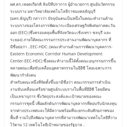
ผศ.ดร.เทอดเกียรติ ลิมปิทีปราการ ผู้อำนวยการ ศูนย์นวัตกรรม
ระบบราง มหาวิทยาลัยเทคโนโลยีราชมงคลธัญบุรี
(มทร.ธัญบุรี) กล่าวว่า ปัจจุบันตนเป็นหนึ่งในคณะทำงานด้าน
ระบบรางของโครงการพัฒนาระเบียงเศรษฐกิจพิเศษภาคตะวัน
ออก (EEC) (ซึ่งครอบคลุมพื้นที่จังหวัดฉะเชิงเทรา ชลบุรี และ
ระยอง) ภายใต้คณะกรรมการประสานงานพัฒนาบุคลากร ที่
มีชื่อย่อว่า ..EEC-HDC..(คณะทำงานด้านการพัฒนาบุคลการ-
Eastern Economic Corridor Human Development
Center-EEC-HDC) ซึ่งคณะทำงานนี้ได้ตั้งคณะอนุกรรมการขึ้น
หลายคณะเพื่อขับเคลื่อนอุตสาหกรรมในอีอีซี โดยเฉพาะการ
พัฒนากำลังคน
สำหรับคณะหนึ่งที่จัดตั้งขึ้นมามีชื่อว่า คณะกรรมการดำเนิน
งานขับเคลื่อนเครือข่ายศูนย์ระบบรางในพื้นที่อีอีซี โดยมีตน
เป็นเลขานุการ ซึ่งวัตถุประสงค์และเป้าหมายของคณะ
กรรมการชุดนี้ เพื่อผลักดันการพัฒนาบุคลากรที่ตอบรับนักลงทุน
จากต่างประเทศและให้มีความพร้อมที่จะยกระดับศักยภาพของ
พื้นที่ รวมไปถึงพัฒนาบุคลากรที่สามารถพัฒนาเทคโนโลยีที่วาง
ไว้ตาม 12 เทคโนโลยีเป้าหมายของรัฐบาล .