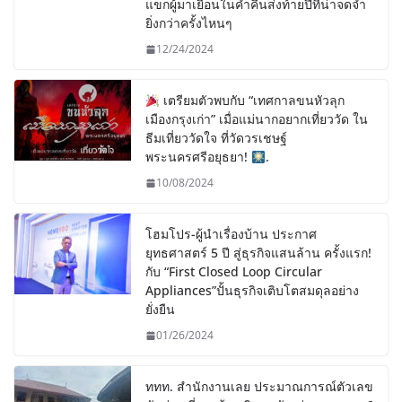
แขกผู้มาเยือนในค่ำคืนส่งท้ายปีที่น่าจดจำ
ยิ่งกว่าครั้งไหนๆ
12/24/2024
เตรียมตัวพบกับ “เทศกาลขนหัวลุก
เมืองกรุงเก่า” เมื่อแม่นากอยากเที่ยววัด ใน
ธีมเที่ยววัดใจ ที่วัดวรเชษฐ์
พระนครศรีอยุธยา!
.
10/08/2024
โฮมโปร-ผู้นำเรื่องบ้าน ประกาศ
ยุทธศาสตร์ 5 ปี สู่ธุรกิจแสนล้าน ครั้งแรก!
กับ “First Closed Loop Circular
Appliances”ปั้นธุรกิจเติบโตสมดุลอย่าง
ยั่งยืน
01/26/2024
ททท. สำนักงานเลย ประมาณการณ์ตัวเลข