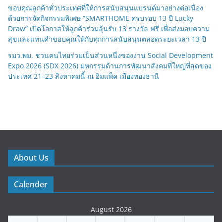
ขอบคุณลูกค้าทั่วประเทศที่ให้การสนับสนุนแบรนด์มาอย่างต่อเนื่อง
ด้วยการจัดกิจกรรมพิเศษ “SMARTHOME ครบรอบ 13 ปี Lucky
Draw” เปิดโอกาสให้ลูกค้าร่วมลุ้นรับ 13 รางวัล ฟรี เพื่อส่งมอบความ
สุขและแทนคำขอบคุณให้กับทุกการสนับสนุนตลอดระยะเวลา 13 ปี
รมว.พม. ชวนคนไทยร่วมเป็นส่วนหนึ่งของงาน Social Development
Expo 2026 (SDX 2026) มหกรรมด้านการพัฒนาสังคมที่ใหญ่ที่สุดของ
ประเทศ 21–23 สิงหาคมนี้ ณ อิมแพ็ค เมืองทองธานี
About Us
Calender
August 2026