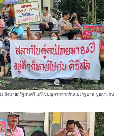
ยกร้อง ถึงนายกรัฐมนตรี แก้ไขปัญหาสลากกินแบ่งรัฐบาล ขู่ยกระดับ