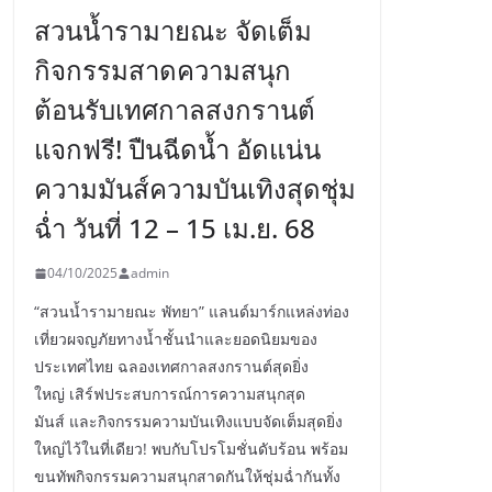
สวนน้ำรามายณะ จัดเต็ม
กิจกรรมสาดความสนุก
ต้อนรับเทศกาลสงกรานต์
แจกฟรี! ปืนฉีดน้ำ อัดแน่น
ความมันส์ความบันเทิงสุดชุ่ม
ฉ่ำ วันที่ 12 – 15 เม.ย. 68
04/10/2025
admin
“สวนน้ำรามายณะ พัทยา” แลนด์มาร์กแหล่งท่อง
เที่ยวผจญภัยทางน้ำชั้นนำและยอดนิยมของ
ประเทศไทย ฉลองเทศกาลสงกรานต์สุดยิ่ง
ใหญ่ เสิร์ฟประสบการณ์การความสนุกสุด
มันส์ และกิจกรรมความบันเทิงแบบจัดเต็มสุดยิ่ง
ใหญ่ไว้ในที่เดียว! พบกับโปรโมชั่นดับร้อน พร้อม
ขนทัพกิจกรรมความสนุกสาดกันให้ชุ่มฉ่ำกันทั้ง