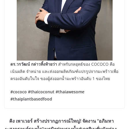
ดร.วรวัฒน์ กล่าวทิ้งท้ายว่า
สำหรับกลยุทธ์ของ COCOCO คือ
เน้นผลิต จำหน่าย และส่งออกผลิตภัณฑ์แปรรูปจากมะพร้าวเพื่อ
ครองอันดับในใจ ของผู้ส่งออกน้ำมะพร้าวอันดับ 1 ของไทย
#cococo #thaicoconut #thaiawesome
#thaiplantbasedfood
คิง เพาเวอร์ สร้างปรากฏการณ์ใหญ่! จัดงาน “อภิมหา
สงกรานต์รางน้ำ”เนรมิตย่านรางน้ำสู่เดสติเนชั่นนักท่อง