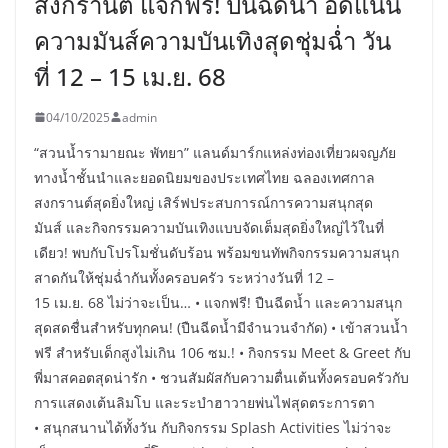
สงกรานต์ แจกฟรี! ปืนฉีดน้ำ อัดแน่น
ความมันส์ความบันเทิงสุดชุ่มฉ่ำ วัน
ที่ 12 – 15 เม.ย. 68
04/10/2025
admin
“สวนน้ำรามายณะ พัทยา” แลนด์มาร์กแหล่งท่องเที่ยวผจญภัย
ทางน้ำชั้นนำและยอดนิยมของประเทศไทย ฉลองเทศกาล
สงกรานต์สุดยิ่งใหญ่ เสิร์ฟประสบการณ์การความสนุกสุด
มันส์ และกิจกรรมความบันเทิงแบบจัดเต็มสุดยิ่งใหญ่ไว้ในที่
เดียว! พบกับโปรโมชั่นดับร้อน พร้อมขนทัพกิจกรรมความสนุก
สาดกันให้ชุ่มฉ่ำกันทั้งครอบครัว ระหว่างวันที่ 12 –
15 เม.ย. 68 ไม่ว่าจะเป็น… • แจกฟรี! ปืนฉีดน้ำ และความสนุก
สุดสดชื่นสำหรับทุกคน! (ปืนฉีดน้ำมีจำนวนจำกัด) • เข้าสวนน้ำ
ฟรี สำหรับเด็กสูงไม่เกิน 106 ซม.! • กิจกรรม Meet & Greet กับ
พี่มาสคอตสุดน่ารัก • ชวนสัมผัสกับความตื่นเต้นทั้งครอบครัวกับ
การแสดงเต้นลิมโบ และระบำฮาวายพ่นไฟสุดตระการตา
• สนุกสนานได้ทั้งวัน กับกิจกรรม Splash Activities ไม่ว่าจะ