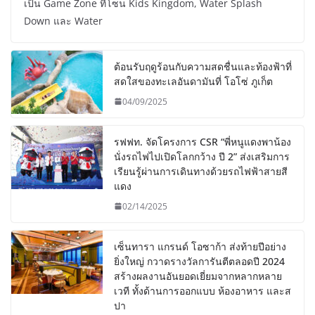
เป็น Game Zone ที่โซน Kids Kingdom, Water Splash
Down และ Water
ต้อนรับฤดูร้อนกับความสดชื่นและท้องฟ้าที่
สดใสของทะเลอันดามันที่ โอโซ่ ภูเก็ต
04/09/2025
รฟฟท. จัดโครงการ CSR “พี่หนูแดงพาน้อง
นั่งรถไฟไปเปิดโลกกว้าง ปี 2” ส่งเสริมการ
เรียนรู้ผ่านการเดินทางด้วยรถไฟฟ้าสายสี
แดง
02/14/2025
เซ็นทารา แกรนด์ โอซาก้า ส่งท้ายปีอย่าง
ยิ่งใหญ่ กวาดรางวัลการันตีตลอดปี 2024
สร้างผลงานอันยอดเยี่ยมจากหลากหลาย
เวที ทั้งด้านการออกแบบ ห้องอาหาร และส
ปา