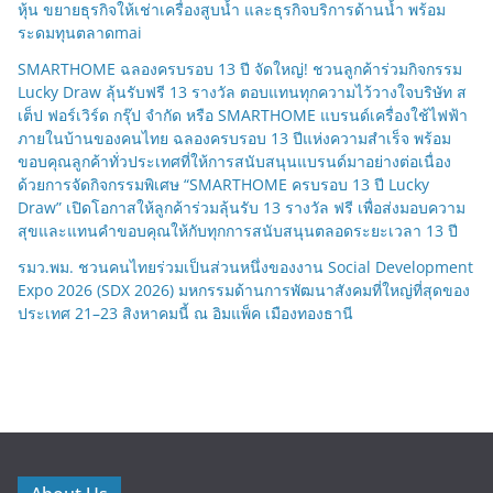
ไทย ร่วมภารกิจสำรวจดวงจันทร์ 24 สิงหาคมนี้
ก.ล.ต.นับหนึ่งไฟลิ่ง “ฟร้อนท์ไลน์ เอ็นจิเนียริ่ง” FLE ขาย IPO 100 ล้าน
หุ้น ขยายธุรกิจให้เช่าเครื่องสูบน้ำ และธุรกิจบริการด้านน้ำ พร้อม
ระดมทุนตลาดmai
SMARTHOME ฉลองครบรอบ 13 ปี จัดใหญ่! ชวนลูกค้าร่วมกิจกรรม
Lucky Draw ลุ้นรับฟรี 13 รางวัล ตอบแทนทุกความไว้วางใจบริษัท ส
เต็ป ฟอร์เวิร์ด กรุ๊ป จำกัด หรือ SMARTHOME แบรนด์เครื่องใช้ไฟฟ้า
ภายในบ้านของคนไทย ฉลองครบรอบ 13 ปีแห่งความสำเร็จ พร้อม
ขอบคุณลูกค้าทั่วประเทศที่ให้การสนับสนุนแบรนด์มาอย่างต่อเนื่อง
ด้วยการจัดกิจกรรมพิเศษ “SMARTHOME ครบรอบ 13 ปี Lucky
Draw” เปิดโอกาสให้ลูกค้าร่วมลุ้นรับ 13 รางวัล ฟรี เพื่อส่งมอบความ
สุขและแทนคำขอบคุณให้กับทุกการสนับสนุนตลอดระยะเวลา 13 ปี
รมว.พม. ชวนคนไทยร่วมเป็นส่วนหนึ่งของงาน Social Development
Expo 2026 (SDX 2026) มหกรรมด้านการพัฒนาสังคมที่ใหญ่ที่สุดของ
ประเทศ 21–23 สิงหาคมนี้ ณ อิมแพ็ค เมืองทองธานี