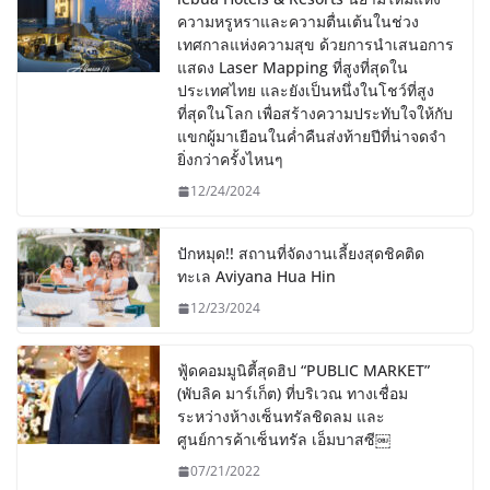
ความหรูหราและความตื่นเต้นในช่วง
เทศกาลแห่งความสุข ด้วยการนำเสนอการ
แสดง Laser Mapping ที่สูงที่สุดใน
ประเทศไทย และยังเป็นหนึ่งในโชว์ที่สูง
ที่สุดในโลก เพื่อสร้างความประทับใจให้กับ
แขกผู้มาเยือนในค่ำคืนส่งท้ายปีที่น่าจดจำ
ยิ่งกว่าครั้งไหนๆ
12/24/2024
ปักหมุด!! สถานที่จัดงานเลี้ยงสุดชิคติด
ทะเล Aviyana Hua Hin
12/23/2024
ฟู้ดคอมมูนิตี้สุดฮิป “PUBLIC MARKET”
(พับลิค มาร์เก็ต) ที่บริเวณ ทางเชื่อม
ระหว่างห้างเซ็นทรัลชิดลม และ
ศูนย์การค้าเซ็นทรัล เอ็มบาสซี￼
07/21/2022