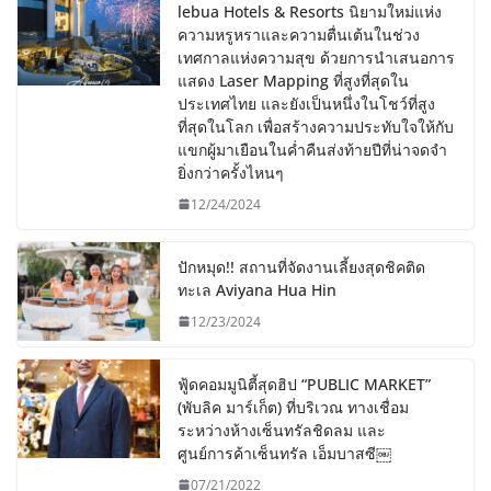
lebua Hotels & Resorts นิยามใหม่แห่ง
ความหรูหราและความตื่นเต้นในช่วง
เทศกาลแห่งความสุข ด้วยการนำเสนอการ
แสดง Laser Mapping ที่สูงที่สุดใน
ประเทศไทย และยังเป็นหนึ่งในโชว์ที่สูง
ที่สุดในโลก เพื่อสร้างความประทับใจให้กับ
แขกผู้มาเยือนในค่ำคืนส่งท้ายปีที่น่าจดจำ
ยิ่งกว่าครั้งไหนๆ
12/24/2024
ปักหมุด!! สถานที่จัดงานเลี้ยงสุดชิคติด
ทะเล Aviyana Hua Hin
12/23/2024
ฟู้ดคอมมูนิตี้สุดฮิป “PUBLIC MARKET”
(พับลิค มาร์เก็ต) ที่บริเวณ ทางเชื่อม
ระหว่างห้างเซ็นทรัลชิดลม และ
ศูนย์การค้าเซ็นทรัล เอ็มบาสซี￼
07/21/2022