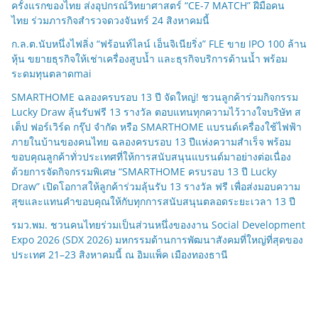
ครั้งแรกของไทย ส่งอุปกรณ์วิทยาศาสตร์ “CE-7 MATCH” ฝีมือคน
ไทย ร่วมภารกิจสำรวจดวงจันทร์ 24 สิงหาคมนี้
ก.ล.ต.นับหนึ่งไฟลิ่ง “ฟร้อนท์ไลน์ เอ็นจิเนียริ่ง” FLE ขาย IPO 100 ล้าน
หุ้น ขยายธุรกิจให้เช่าเครื่องสูบน้ำ และธุรกิจบริการด้านน้ำ พร้อม
ระดมทุนตลาดmai
SMARTHOME ฉลองครบรอบ 13 ปี จัดใหญ่! ชวนลูกค้าร่วมกิจกรรม
Lucky Draw ลุ้นรับฟรี 13 รางวัล ตอบแทนทุกความไว้วางใจบริษัท ส
เต็ป ฟอร์เวิร์ด กรุ๊ป จำกัด หรือ SMARTHOME แบรนด์เครื่องใช้ไฟฟ้า
ภายในบ้านของคนไทย ฉลองครบรอบ 13 ปีแห่งความสำเร็จ พร้อม
ขอบคุณลูกค้าทั่วประเทศที่ให้การสนับสนุนแบรนด์มาอย่างต่อเนื่อง
ด้วยการจัดกิจกรรมพิเศษ “SMARTHOME ครบรอบ 13 ปี Lucky
Draw” เปิดโอกาสให้ลูกค้าร่วมลุ้นรับ 13 รางวัล ฟรี เพื่อส่งมอบความ
สุขและแทนคำขอบคุณให้กับทุกการสนับสนุนตลอดระยะเวลา 13 ปี
รมว.พม. ชวนคนไทยร่วมเป็นส่วนหนึ่งของงาน Social Development
Expo 2026 (SDX 2026) มหกรรมด้านการพัฒนาสังคมที่ใหญ่ที่สุดของ
ประเทศ 21–23 สิงหาคมนี้ ณ อิมแพ็ค เมืองทองธานี