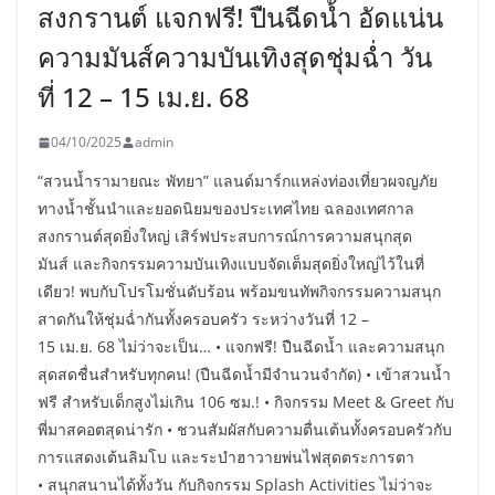
สงกรานต์ แจกฟรี! ปืนฉีดน้ำ อัดแน่น
ความมันส์ความบันเทิงสุดชุ่มฉ่ำ วัน
ที่ 12 – 15 เม.ย. 68
04/10/2025
admin
“สวนน้ำรามายณะ พัทยา” แลนด์มาร์กแหล่งท่องเที่ยวผจญภัย
ทางน้ำชั้นนำและยอดนิยมของประเทศไทย ฉลองเทศกาล
สงกรานต์สุดยิ่งใหญ่ เสิร์ฟประสบการณ์การความสนุกสุด
มันส์ และกิจกรรมความบันเทิงแบบจัดเต็มสุดยิ่งใหญ่ไว้ในที่
เดียว! พบกับโปรโมชั่นดับร้อน พร้อมขนทัพกิจกรรมความสนุก
สาดกันให้ชุ่มฉ่ำกันทั้งครอบครัว ระหว่างวันที่ 12 –
15 เม.ย. 68 ไม่ว่าจะเป็น… • แจกฟรี! ปืนฉีดน้ำ และความสนุก
สุดสดชื่นสำหรับทุกคน! (ปืนฉีดน้ำมีจำนวนจำกัด) • เข้าสวนน้ำ
ฟรี สำหรับเด็กสูงไม่เกิน 106 ซม.! • กิจกรรม Meet & Greet กับ
พี่มาสคอตสุดน่ารัก • ชวนสัมผัสกับความตื่นเต้นทั้งครอบครัวกับ
การแสดงเต้นลิมโบ และระบำฮาวายพ่นไฟสุดตระการตา
• สนุกสนานได้ทั้งวัน กับกิจกรรม Splash Activities ไม่ว่าจะ