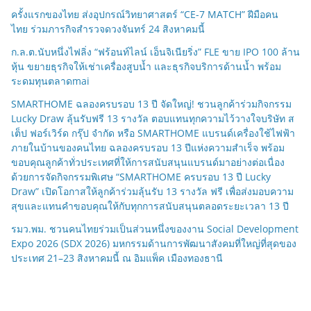
ครั้งแรกของไทย ส่งอุปกรณ์วิทยาศาสตร์ “CE-7 MATCH” ฝีมือคน
ไทย ร่วมภารกิจสำรวจดวงจันทร์ 24 สิงหาคมนี้
ก.ล.ต.นับหนึ่งไฟลิ่ง “ฟร้อนท์ไลน์ เอ็นจิเนียริ่ง” FLE ขาย IPO 100 ล้าน
หุ้น ขยายธุรกิจให้เช่าเครื่องสูบน้ำ และธุรกิจบริการด้านน้ำ พร้อม
ระดมทุนตลาดmai
SMARTHOME ฉลองครบรอบ 13 ปี จัดใหญ่! ชวนลูกค้าร่วมกิจกรรม
Lucky Draw ลุ้นรับฟรี 13 รางวัล ตอบแทนทุกความไว้วางใจบริษัท ส
เต็ป ฟอร์เวิร์ด กรุ๊ป จำกัด หรือ SMARTHOME แบรนด์เครื่องใช้ไฟฟ้า
ภายในบ้านของคนไทย ฉลองครบรอบ 13 ปีแห่งความสำเร็จ พร้อม
ขอบคุณลูกค้าทั่วประเทศที่ให้การสนับสนุนแบรนด์มาอย่างต่อเนื่อง
ด้วยการจัดกิจกรรมพิเศษ “SMARTHOME ครบรอบ 13 ปี Lucky
Draw” เปิดโอกาสให้ลูกค้าร่วมลุ้นรับ 13 รางวัล ฟรี เพื่อส่งมอบความ
สุขและแทนคำขอบคุณให้กับทุกการสนับสนุนตลอดระยะเวลา 13 ปี
รมว.พม. ชวนคนไทยร่วมเป็นส่วนหนึ่งของงาน Social Development
Expo 2026 (SDX 2026) มหกรรมด้านการพัฒนาสังคมที่ใหญ่ที่สุดของ
ประเทศ 21–23 สิงหาคมนี้ ณ อิมแพ็ค เมืองทองธานี