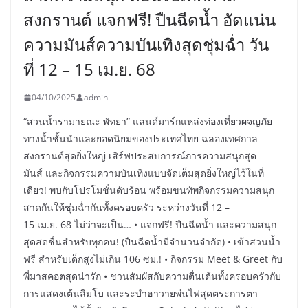
สงกรานต์ แจกฟรี! ปืนฉีดน้ำ อัดแน่น
ความมันส์ความบันเทิงสุดชุ่มฉ่ำ วัน
ที่ 12 – 15 เม.ย. 68
04/10/2025
admin
“สวนน้ำรามายณะ พัทยา” แลนด์มาร์กแหล่งท่องเที่ยวผจญภัย
ทางน้ำชั้นนำและยอดนิยมของประเทศไทย ฉลองเทศกาล
สงกรานต์สุดยิ่งใหญ่ เสิร์ฟประสบการณ์การความสนุกสุด
มันส์ และกิจกรรมความบันเทิงแบบจัดเต็มสุดยิ่งใหญ่ไว้ในที่
เดียว! พบกับโปรโมชั่นดับร้อน พร้อมขนทัพกิจกรรมความสนุก
สาดกันให้ชุ่มฉ่ำกันทั้งครอบครัว ระหว่างวันที่ 12 –
15 เม.ย. 68 ไม่ว่าจะเป็น… • แจกฟรี! ปืนฉีดน้ำ และความสนุก
สุดสดชื่นสำหรับทุกคน! (ปืนฉีดน้ำมีจำนวนจำกัด) • เข้าสวนน้ำ
ฟรี สำหรับเด็กสูงไม่เกิน 106 ซม.! • กิจกรรม Meet & Greet กับ
พี่มาสคอตสุดน่ารัก • ชวนสัมผัสกับความตื่นเต้นทั้งครอบครัวกับ
การแสดงเต้นลิมโบ และระบำฮาวายพ่นไฟสุดตระการตา