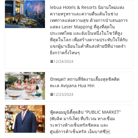
lebua Hotels & Resorts นิยามใหม่แห่ง
ความหรูหราและความตื่นเต้นในช่วง
เทศกาลแห่งความสุข ด้วยการนำเสนอการ
แสดง Laser Mapping ที่สูงที่สุดใน
ประเทศไทย และยังเป็นหนึ่งในโชว์ที่สูง
ที่สุดในโลก เพื่อสร้างความประทับใจให้กับ
แขกผู้มาเยือนในค่ำคืนส่งท้ายปีที่น่าจดจำ
ยิ่งกว่าครั้งไหนๆ
12/24/2024
ปักหมุด!! สถานที่จัดงานเลี้ยงสุดชิคติด
ทะเล Aviyana Hua Hin
12/23/2024
ฟู้ดคอมมูนิตี้สุดฮิป “PUBLIC MARKET”
(พับลิค มาร์เก็ต) ที่บริเวณ ทางเชื่อม
ระหว่างห้างเซ็นทรัลชิดลม และ
ศูนย์การค้าเซ็นทรัล เอ็มบาสซี￼