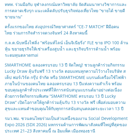
ททท. ร่วมมือกับ จุฬาลงกรณ์มหาวิทยาลัย จัดสัมมนาทางวิชาการและ
การตลาดเชิงรุก แนะเคล็ดลับปรับธุรกิจท่องเที่ยวไทย “ขายได้ ขายดี
ขายนาน”
ครั้งแรกของไทย ส่งอุปกรณ์วิทยาศาสตร์ “CE-7 MATCH” ฝีมือคน
ไทย ร่วมภารกิจสำรวจดวงจันทร์ 24 สิงหาคมนี้
ก.ล.ต.นับหนึ่งไฟลิ่ง “ฟร้อนท์ไลน์ เอ็นจิเนียริ่ง” FLE ขาย IPO 100 ล้าน
หุ้น ขยายธุรกิจให้เช่าเครื่องสูบน้ำ และธุรกิจบริการด้านน้ำ พร้อม
ระดมทุนตลาดmai
SMARTHOME ฉลองครบรอบ 13 ปี จัดใหญ่! ชวนลูกค้าร่วมกิจกรรม
Lucky Draw ลุ้นรับฟรี 13 รางวัล ตอบแทนทุกความไว้วางใจบริษัท ส
เต็ป ฟอร์เวิร์ด กรุ๊ป จำกัด หรือ SMARTHOME แบรนด์เครื่องใช้ไฟฟ้า
ภายในบ้านของคนไทย ฉลองครบรอบ 13 ปีแห่งความสำเร็จ พร้อม
ขอบคุณลูกค้าทั่วประเทศที่ให้การสนับสนุนแบรนด์มาอย่างต่อเนื่อง
ด้วยการจัดกิจกรรมพิเศษ “SMARTHOME ครบรอบ 13 ปี Lucky
Draw” เปิดโอกาสให้ลูกค้าร่วมลุ้นรับ 13 รางวัล ฟรี เพื่อส่งมอบความ
สุขและแทนคำขอบคุณให้กับทุกการสนับสนุนตลอดระยะเวลา 13 ปี
รมว.พม. ชวนคนไทยร่วมเป็นส่วนหนึ่งของงาน Social Development
Expo 2026 (SDX 2026) มหกรรมด้านการพัฒนาสังคมที่ใหญ่ที่สุดของ
ประเทศ 21–23 สิงหาคมนี้ ณ อิมแพ็ค เมืองทองธานี