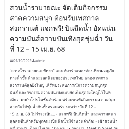
สวนน้ำรามายณะ จัดเต็มกิจกรรม
สาดความสนุก ต้อนรับเทศกาล
สงกรานต์ แจกฟรี! ปืนฉีดน้ำ อัดแน่น
ความมันส์ความบันเทิงสุดชุ่มฉ่ำ วัน
ที่ 12 – 15 เม.ย. 68
04/10/2025
admin
“สวนน้ำรามายณะ พัทยา” แลนด์มาร์กแหล่งท่องเที่ยวผจญภัย
ทางน้ำชั้นนำและยอดนิยมของประเทศไทย ฉลองเทศกาล
สงกรานต์สุดยิ่งใหญ่ เสิร์ฟประสบการณ์การความสนุกสุด
มันส์ และกิจกรรมความบันเทิงแบบจัดเต็มสุดยิ่งใหญ่ไว้ในที่
เดียว! พบกับโปรโมชั่นดับร้อน พร้อมขนทัพกิจกรรมความสนุก
สาดกันให้ชุ่มฉ่ำกันทั้งครอบครัว ระหว่างวันที่ 12 –
15 เม.ย. 68 ไม่ว่าจะเป็น… • แจกฟรี! ปืนฉีดน้ำ และความสนุก
สุดสดชื่นสำหรับทุกคน! (ปืนฉีดน้ำมีจำนวนจำกัด) • เข้าสวนน้ำ
ฟรี สำหรับเด็กสูงไม่เกิน 106 ซม.! • กิจกรรม Meet & Greet กับ