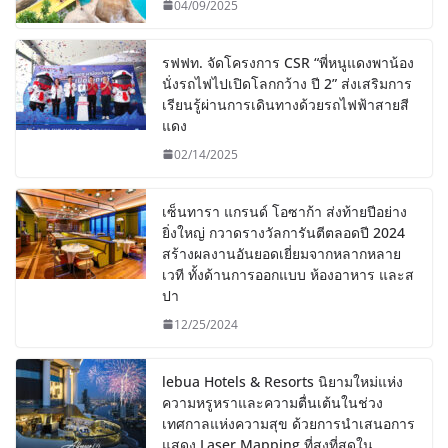
04/09/2025
รฟฟท. จัดโครงการ CSR “พี่หนูแดงพาน้อง
นั่งรถไฟไปเปิดโลกกว้าง ปี 2” ส่งเสริมการ
เรียนรู้ผ่านการเดินทางด้วยรถไฟฟ้าสายสี
แดง
02/14/2025
เซ็นทารา แกรนด์ โอซาก้า ส่งท้ายปีอย่าง
ยิ่งใหญ่ กวาดรางวัลการันตีตลอดปี 2024
สร้างผลงานอันยอดเยี่ยมจากหลากหลาย
เวที ทั้งด้านการออกแบบ ห้องอาหาร และส
ปา
12/25/2024
lebua Hotels & Resorts นิยามใหม่แห่ง
ความหรูหราและความตื่นเต้นในช่วง
เทศกาลแห่งความสุข ด้วยการนำเสนอการ
แสดง Laser Mapping ที่สูงที่สุดใน