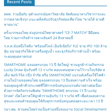
Recent Posts
ททท. ร่วมมือกับ จุฬาลงกรณ์มหาวิทยาลัย จัดสัมมนาทางวิชาการและ
การตลาดเชิงรุก แนะเคล็ดลับปรับธุรกิจท่องเที่ยวไทย “ขายได้ ขายดี
ขายนาน”
ครั้งแรกของไทย ส่งอุปกรณ์วิทยาศาสตร์ “CE-7 MATCH” ฝีมือคน
ไทย ร่วมภารกิจสำรวจดวงจันทร์ 24 สิงหาคมนี้
ก.ล.ต.นับหนึ่งไฟลิ่ง “ฟร้อนท์ไลน์ เอ็นจิเนียริ่ง” FLE ขาย IPO 100 ล้าน
หุ้น ขยายธุรกิจให้เช่าเครื่องสูบน้ำ และธุรกิจบริการด้านน้ำ พร้อม
ระดมทุนตลาดmai
SMARTHOME ฉลองครบรอบ 13 ปี จัดใหญ่! ชวนลูกค้าร่วมกิจกรรม
Lucky Draw ลุ้นรับฟรี 13 รางวัล ตอบแทนทุกความไว้วางใจบริษัท ส
เต็ป ฟอร์เวิร์ด กรุ๊ป จำกัด หรือ SMARTHOME แบรนด์เครื่องใช้ไฟฟ้า
ภายในบ้านของคนไทย ฉลองครบรอบ 13 ปีแห่งความสำเร็จ พร้อม
ขอบคุณลูกค้าทั่วประเทศที่ให้การสนับสนุนแบรนด์มาอย่างต่อเนื่อง
ด้วยการจัดกิจกรรมพิเศษ “SMARTHOME ครบรอบ 13 ปี Lucky
Draw” เปิดโอกาสให้ลูกค้าร่วมลุ้นรับ 13 รางวัล ฟรี เพื่อส่งมอบความ
สุขและแทนคำขอบคุณให้กับทุกการสนับสนุนตลอดระยะเวลา 13 ปี
รมว.พม. ชวนคนไทยร่วมเป็นส่วนหนึ่งของงาน Social Development