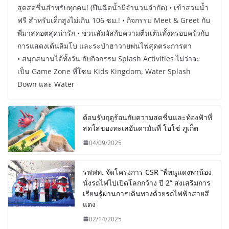
สุดสดชื่นสำหรับทุกคน! (ปืนฉีดน้ำมีจำนวนจำกัด) • เข้าสวนน้ำ
ฟรี สำหรับเด็กสูงไม่เกิน 106 ซม.! • กิจกรรม Meet & Greet กับ
พี่มาสคอตสุดน่ารัก • ชวนสัมผัสกับความตื่นเต้นทั้งครอบครัวกับ
การแสดงเต้นลิมโบ และระบำฮาวายพ่นไฟสุดตระการตา
• สนุกสนานได้ทั้งวัน กับกิจกรรม Splash Activities ไม่ว่าจะ
เป็น Game Zone ที่โซน Kids Kingdom, Water Splash
Down และ Water
ต้อนรับฤดูร้อนกับความสดชื่นและท้องฟ้าที่
สดใสของทะเลอันดามันที่ โอโซ่ ภูเก็ต
04/09/2025
รฟฟท. จัดโครงการ CSR “พี่หนูแดงพาน้อง
นั่งรถไฟไปเปิดโลกกว้าง ปี 2” ส่งเสริมการ
เรียนรู้ผ่านการเดินทางด้วยรถไฟฟ้าสายสี
แดง
02/14/2025