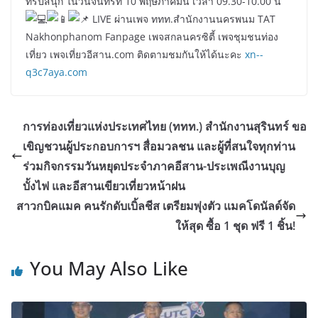
ทริปสนุก ในวันจันทร์ที่ 10 พฤษภาคมนี้ เวลา 09.30-10.00 น
LIVE ผ่านเพจ ททท.สำนักงานนครพนม TAT
Nakhonphanom Fanpage เพจสกลนครซิตี้ เพจชุมชนท่อง
เที่ยว เพจเที่ยวอีสาน.com ติดตามชมกันให้ได้นะคะ
xn--
q3c7aya.com
การท่องเที่ยวแห่งประเทศไทย (ททท.) สำนักงานสุรินทร์ ขอ
เขิญชวนผู้ประกอบการฯ สื่อมวลชน และผู้ที่สนใจทุกท่าน
ร่วมกิจกรรมวันหยุดประจำภาคอีสาน-ประเพณีงานบุญ
บั้งไฟ และอีสานเขียวเที่ยวหน้าฝน
สาวกบิคแมค คนรักดับเบิ้ลชีส เตรียมพุ่งตัว แมคโดนัลด์จัด
ให้สุด ซื้อ 1 ชุด ฟรี 1 ชิ้น!
You May Also Like