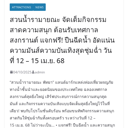
ATTRACTIONS
NEWS
สวนน้ำรามายณะ จัดเต็มกิจกรรม
สาดความสนุก ต้อนรับเทศกาล
สงกรานต์ แจกฟรี! ปืนฉีดน้ำ อัดแน่น
ความมันส์ความบันเทิงสุดชุ่มฉ่ำ วัน
ที่ 12 – 15 เม.ย. 68
04/10/2025
admin
“สวนน้ำรามายณะ พัทยา” แลนด์มาร์กแหล่งท่องเที่ยวผจญภัย
ทางน้ำชั้นนำและยอดนิยมของประเทศไทย ฉลองเทศกาล
สงกรานต์สุดยิ่งใหญ่ เสิร์ฟประสบการณ์การความสนุกสุด
มันส์ และกิจกรรมความบันเทิงแบบจัดเต็มสุดยิ่งใหญ่ไว้ในที่
เดียว! พบกับโปรโมชั่นดับร้อน พร้อมขนทัพกิจกรรมความสนุก
สาดกันให้ชุ่มฉ่ำกันทั้งครอบครัว ระหว่างวันที่ 12 –
15 เม.ย. 68 ไม่ว่าจะเป็น… • แจกฟรี! ปืนฉีดน้ำ และความสนุก