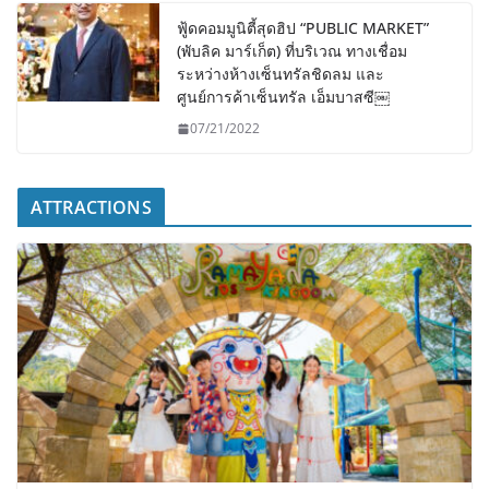
ฟู้ดคอมมูนิตี้สุดฮิป “PUBLIC MARKET”
(พับลิค มาร์เก็ต) ที่บริเวณ ทางเชื่อม
ระหว่างห้างเซ็นทรัลชิดลม และ
ศูนย์การค้าเซ็นทรัล เอ็มบาสซี￼
07/21/2022
ATTRACTIONS