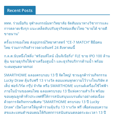
Recent Posts
ททท. ร่วมมือกับ จุฬาลงกรณ์มหาวิทยาลัย จัดสัมมนาทางวิชาการและ
การตลาดเชิงรุก แนะเคล็ดลับปรับธุรกิจท่องเที่ยวไทย “ขายได้ ขายดี
ขายนาน”
ครั้งแรกของไทย ส่งอุปกรณ์วิทยาศาสตร์ “CE-7 MATCH” ฝีมือคน
ไทย ร่วมภารกิจสำรวจดวงจันทร์ 24 สิงหาคมนี้
ก.ล.ต.นับหนึ่งไฟลิ่ง “ฟร้อนท์ไลน์ เอ็นจิเนียริ่ง” FLE ขาย IPO 100 ล้าน
หุ้น ขยายธุรกิจให้เช่าเครื่องสูบน้ำ และธุรกิจบริการด้านน้ำ พร้อม
ระดมทุนตลาดmai
SMARTHOME ฉลองครบรอบ 13 ปี จัดใหญ่! ชวนลูกค้าร่วมกิจกรรม
Lucky Draw ลุ้นรับฟรี 13 รางวัล ตอบแทนทุกความไว้วางใจบริษัท ส
เต็ป ฟอร์เวิร์ด กรุ๊ป จำกัด หรือ SMARTHOME แบรนด์เครื่องใช้ไฟฟ้า
ภายในบ้านของคนไทย ฉลองครบรอบ 13 ปีแห่งความสำเร็จ พร้อม
ขอบคุณลูกค้าทั่วประเทศที่ให้การสนับสนุนแบรนด์มาอย่างต่อเนื่อง
ด้วยการจัดกิจกรรมพิเศษ “SMARTHOME ครบรอบ 13 ปี Lucky
Draw” เปิดโอกาสให้ลูกค้าร่วมลุ้นรับ 13 รางวัล ฟรี เพื่อส่งมอบความ
สุขและแทนคำขอบคุณให้กับทุกการสนับสนุนตลอดระยะเวลา 13 ปี