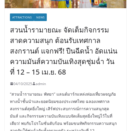
ATTRACTIONS
NEWS
สวนน้ำรามายณะ จัดเต็มกิจกรรม
สาดความสนุก ต้อนรับเทศกาล
สงกรานต์ แจกฟรี! ปืนฉีดน้ำ อัดแน่น
ความมันส์ความบันเทิงสุดชุ่มฉ่ำ วัน
ที่ 12 – 15 เม.ย. 68
04/10/2025
admin
“สวนน้ำรามายณะ พัทยา” แลนด์มาร์กแหล่งท่องเที่ยวผจญภัย
ทางน้ำชั้นนำและยอดนิยมของประเทศไทย ฉลองเทศกาล
สงกรานต์สุดยิ่งใหญ่ เสิร์ฟประสบการณ์การความสนุกสุด
มันส์ และกิจกรรมความบันเทิงแบบจัดเต็มสุดยิ่งใหญ่ไว้ในที่
เดียว! พบกับโปรโมชั่นดับร้อน พร้อมขนทัพกิจกรรมความสนุก
สาดกันให้ชุ่มฉ่ำกันทั้งครอบครัว ระหว่างวันที่ 12 –