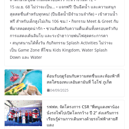
15 เม.ย. 68 ไม่ว่าจะเป็น… • แจกฟรี! ปืนฉีดน้ำ และความสนุก
สุดสดชื่นสำหรับทุกคน! (ปืนฉีดน้ำมีจำนวนจำกัด) • เข้าสวนน้ำ
ฟรี สำหรับเด็กสูงไม่เกิน 106 ซม.! • กิจกรรม Meet & Greet กับ
พี่มาสคอตสุดน่ารัก • ชวนสัมผัสกับความตื่นเต้นทั้งครอบครัวกับ
การแสดงเต้นลิมโบ และระบำฮาวายพ่นไฟสุดตระการตา
• สนุกสนานได้ทั้งวัน กับกิจกรรม Splash Activities ไม่ว่าจะ
เป็น Game Zone ที่โซน Kids Kingdom, Water Splash
Down และ Water
ต้อนรับฤดูร้อนกับความสดชื่นและท้องฟ้าที่
สดใสของทะเลอันดามันที่ โอโซ่ ภูเก็ต
04/09/2025
รฟฟท. จัดโครงการ CSR “พี่หนูแดงพาน้อง
นั่งรถไฟไปเปิดโลกกว้าง ปี 2” ส่งเสริมการ
เรียนรู้ผ่านการเดินทางด้วยรถไฟฟ้าสายสี
แดง