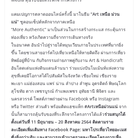
แคมเปญการตลาดออนไลน์ครั้งนี้ มาในธีม
“Art เหนือ ม่วน
แน่”
ชูคอนเซ็ปต์หลักจากภาคเหนือ
“More Authentic” มาเป็นส่วนในการสร้างกระแส กระตุ้นการ
ท่องเที่ยว หวังเกิดความถี่จากการเดินทางจริง
ในอนาคต อันนำไปสู่รายได้หมุนเวียนภายในประเทศที่มากยิ่ง
ขึ้น โดยชวนสายอาร์ตไปเที่ยวเหนือให้หายคิดถึง ผ่านการเที่ยว
ทิพย์อยู่ที่บ้าน กับกิจกรรมถ่ายภาพคู่กับงาน Art & Handicraft
อันโดดเด่นแห่งดินแดนล้านนา ร่วมแบ่งปันโมเม้นท์แห่งความ
สุขที่เคยมีโอกาสได้ไปสัมผัสในจังหวัด เชียงใหม่ เชียงราย
พะเยา แม่ฮ่องสอน แพร่ น่าน ลำปาง ลำพูน อุตรดิตถ์ พิษณุโลก
สุโขทัย ตาก เพชรบูรณ์ กำแพงเพชร อุทัยธานี พิจิตร และ
นครสวรรค์ โพสต์ภาพถ่ายผ่าน Facebook หรือ Instagram
หรือ Twitter ส่วนตัว พร้อมติดแฮชแท็ก
#Artเหนือม่วนแน่
จาก
นั้นก็สามารถลุ้นรับของที่ระลึกจากโครงการได้แล้ว
ร่วมสนุกได้
ตั้งแต่วันที่ 11 มิถุนายน – 20 สิงหาคม 2564 ติดตามราย
ละเอียดเพิ่มเติมทาง Facebook Page: มหาโปรเที่ยวไทยอะเมส
ซิ่งยิ่งกว่าเดิม และสามารถเข้ามาดูรายละเอียดโครงการเพื่อ