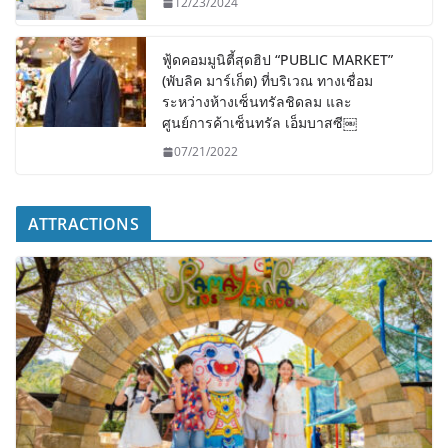
12/23/2024
ฟู้ดคอมมูนิตี้สุดฮิป “PUBLIC MARKET”
(พับลิค มาร์เก็ต) ที่บริเวณ ทางเชื่อม
ระหว่างห้างเซ็นทรัลชิดลม และ
ศูนย์การค้าเซ็นทรัล เอ็มบาสซี￼
07/21/2022
ATTRACTIONS