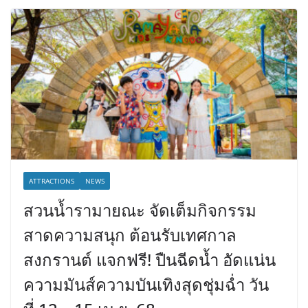
ATTRACTIONS
NEWS
สวนน้ำรามายณะ จัดเต็มกิจกรรม
สาดความสนุก ต้อนรับเทศกาล
สงกรานต์ แจกฟรี! ปืนฉีดน้ำ อัดแน่น
ความมันส์ความบันเทิงสุดชุ่มฉ่ำ วัน