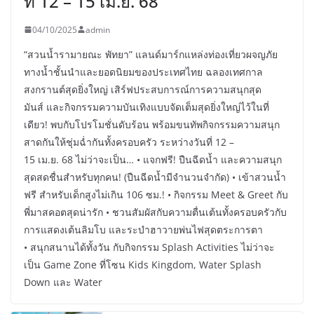
ที่ 12 – 15 เม.ย. 68
04/10/2025
admin
“สวนน้ำรามายณะ พัทยา” แลนด์มาร์กแหล่งท่องเที่ยวผจญภัย
ทางน้ำชั้นนำและยอดนิยมของประเทศไทย ฉลองเทศกาล
สงกรานต์สุดยิ่งใหญ่ เสิร์ฟประสบการณ์การความสนุกสุด
มันส์ และกิจกรรมความบันเทิงแบบจัดเต็มสุดยิ่งใหญ่ไว้ในที่
เดียว! พบกับโปรโมชั่นดับร้อน พร้อมขนทัพกิจกรรมความสนุก
สาดกันให้ชุ่มฉ่ำกันทั้งครอบครัว ระหว่างวันที่ 12 –
15 เม.ย. 68 ไม่ว่าจะเป็น… • แจกฟรี! ปืนฉีดน้ำ และความสนุก
สุดสดชื่นสำหรับทุกคน! (ปืนฉีดน้ำมีจำนวนจำกัด) • เข้าสวนน้ำ
ฟรี สำหรับเด็กสูงไม่เกิน 106 ซม.! • กิจกรรม Meet & Greet กับ
พี่มาสคอตสุดน่ารัก • ชวนสัมผัสกับความตื่นเต้นทั้งครอบครัวกับ
การแสดงเต้นลิมโบ และระบำฮาวายพ่นไฟสุดตระการตา
• สนุกสนานได้ทั้งวัน กับกิจกรรม Splash Activities ไม่ว่าจะ
เป็น Game Zone ที่โซน Kids Kingdom, Water Splash
Down และ Water