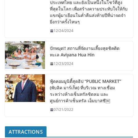
ประเทศไทย และยังเป็นหนึ่งในโชว์ที่สูง
ที่สุดในโลก เพื่อสร้างความประทับใจให้กับ
แขกผู้มาเยือนในค่ำคืนส่งท้ายปีที่น่าจดจำ
ยิ่งกว่าครั้งไหนๆ
12/24/2024
ปักหมุด!! สถานที่จัดงานเลี้ยงสุดชิคติด
ทะเล Aviyana Hua Hin
12/23/2024
ฟู้ดคอมมูนิตี้สุดฮิป “PUBLIC MARKET”
(พับลิค มาร์เก็ต) ที่บริเวณ ทางเชื่อม
ระหว่างห้างเซ็นทรัลชิดลม และ
ศูนย์การค้าเซ็นทรัล เอ็มบาสซี￼
07/21/2022
ATTRACTIONS