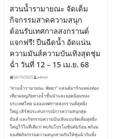
สวนน้ำรามายณะ จัดเต็ม
กิจกรรมสาดความสนุก
ต้อนรับเทศกาลสงกรานต์
แจกฟรี! ปืนฉีดน้ำ อัดแน่น
ความมันส์ความบันเทิงสุดชุ่ม
ฉ่ำ วันที่ 12 – 15 เม.ย. 68
04/10/2025
admin
“สวนน้ำรามายณะ พัทยา” แลนด์มาร์กแหล่งท่อง
เที่ยวผจญภัยทางน้ำชั้นนำและยอดนิยมของ
ประเทศไทย ฉลองเทศกาลสงกรานต์สุดยิ่ง
ใหญ่ เสิร์ฟประสบการณ์การความสนุกสุด
มันส์ และกิจกรรมความบันเทิงแบบจัดเต็มสุดยิ่ง
ใหญ่ไว้ในที่เดียว! พบกับโปรโมชั่นดับร้อน พร้อม
ขนทัพกิจกรรมความสนุกสาดกันให้ชุ่มฉ่ำกันทั้ง